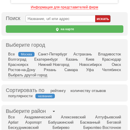
Информация для представителей фирм
Поиск
на карте
Выберите город
Все
Санкт-Петербург
Астрахань
Владивосток
Москва
Волгоград
Екатеринбург
Казань
Киев
Краснодар
Красноярск
Нижний Новгород
Новосибирск
Омск
Ростов-на-Дону
Рязань
Самара
Уфа
Челябинск
Выбрать другой город
Сортировать по
рейтингу
количеству отзывов
популярности
названию
Выберите район
Все
Академический
Алексеевский
Алтуфьевский
Арбат
Аэропорт
Бабушкинский
Басманный
Беговой
Бескудниковский
Бибирево
Бирюлёво Восточное