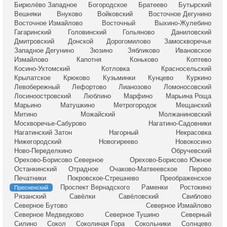
Бирюлёво Западное
Богородское
Братеево
Бутырский
Вешняки
Внуково
Войковский
Восточное Дегунино
Восточное Измайлово
Восточный
Выхино-Жулебино
Гагаринский
Головинский
Гольяново
Даниловский
Дмитровский
Донской
Дорогомилово
Замоскворечье
Западное Дегунино
Зюзино
Зябликово
Ивановское
Измайлово
Капотня
Коньково
Коптево
Косино-Ухтомский
Котловка
Красносельский
Крылатское
Крюково
Кузьминки
Кунцево
Куркино
Левобережный
Лефортово
Лианозово
Ломоносовский
Лосиноостровский
Люблино
Марфино
Марьина Роща
Марьино
Матушкино
Метрогородок
Мещанский
Митино
Можайский
Молжаниновский
Москворечье-Сабурово
Нагатино-Садовники
Нагатинский Затон
Нагорный
Некрасовка
Нижегородский
Новогиреево
Новокосино
Ново-Переделкино
Обручевский
Орехово-Борисово Северное
Орехово-Борисово Южное
Останкинский
Отрадное
Очаково-Матвеевское
Перово
Печатники
Покровское-Стрешнево
Преображенское
Проспект Вернадского
Раменки
Ростокино
Пресненский
Рязанский
Савёлки
Савёловский
Свиблово
Северное Бутово
Северное Измайлово
Северное Медведково
Северное Тушино
Северный
Силино
Сокол
Соколиная Гора
Сокольники
Солнцево