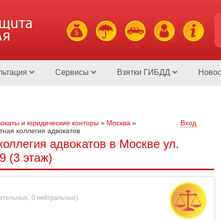
ащита
ля
льтация
Сервисы
Взятки ГИБДД
Новос
окаты и юридические конторы
»
Москва
»
Вход
тная коллегия адвокатов
коллегия адвокатов в Москве ул.
9 (3 этаж)
цательных
,
0 нейтральных
)