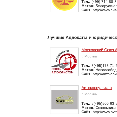
Тел.:
(499) 714-88-8
Метро:
Белорусска
Сайт:
http://www.c-la
Лучшие Адвокаты и юридическ
Московский Союз 
г. Москва
Тел.:
8(495)175-71-
Метро:
Новослобод
Сайт:
http://автоюр
Автоконсультант
г. Москва
Тел.:
8(495)500-63-
Метро:
Сокольники
Сайт:
http://www.avt