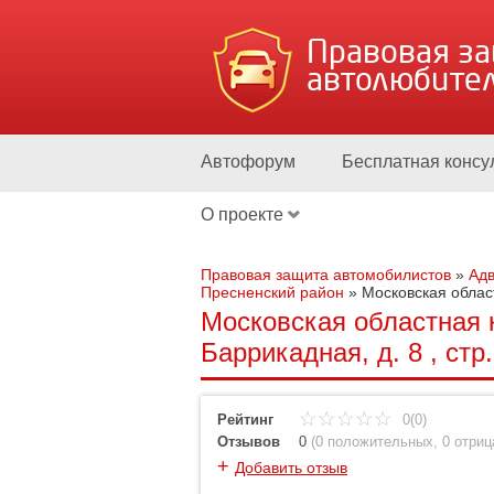
Правовая з
автолюбите
Автофорум
Бесплатная консу
О проекте
Правовая защита автомобилистов
»
Адв
Пресненский район
»
Московская облас
Московская областная 
Баррикадная, д. 8 , стр.
Рейтинг
0(0)
Отзывов
0
(
0 положительных
,
0 отри
+
Добавить отзыв