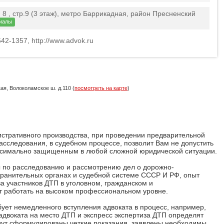
. 8 , стр.9 (3 этаж), метро Баррикадная, район Пресненский
иалы
542-1357, http://www.advok.ru
кая, Волоколамское ш. д.110 (
посмотреть на карте
)
истративного производства, при проведении предварительной
асследования, в судебном процессе, позволит Вам не допустить
аксимально защищенным в любой сложной юридической ситуации.
ы по расследованию и рассмотрению дел о дорожно-
ранительных органах и судебной системе СССР И РФ, опыт
а участников ДТП в уголовном, гражданском и
т работать на высоком профессиональном уровне.
ует немедленного вступления адвоката в процесс, например,
 адвоката на место ДТП и экспресс экспертиза ДТП определят
дут сформулированы четкие показания, заявлены необходимы