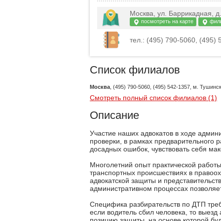
Москва, ул. Баррикадная, д
посмотреть на карте
фил
тел.: (495) 790-5060, (495) 
Список филиалов
Москва
, (495) 790-5060, (495) 542-1357, м. Тушинс
Смотреть полный список филиалов (1)
Описание
Участие наших адвокатов в ходе админ
проверки, в рамках предварительного р
досадных ошибок, чувствовать себя м
Многолетний опыт практической работ
транспортных происшествиях в правоох
адвокатской защиты и представительств
административном процессах позволяе
Специфика разбирательств по ДТП треб
если водитель сбил человека, то выезд
позицию защиты, на основе которой бу