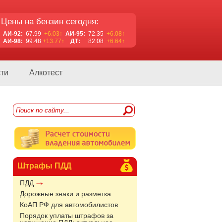
Цены на бензин сегодня:
АИ-92:
67.99
+6.03↑
АИ-95:
72.35
+6.08↑
АИ-98:
99.48
+13.77↑
ДТ:
82.08
+6.64↑
ти
Алкотест
Штрафы ПДД
ПДД
Дорожные знаки и разметка
КоАП РФ для автомобилистов
Порядок уплаты штрафов за