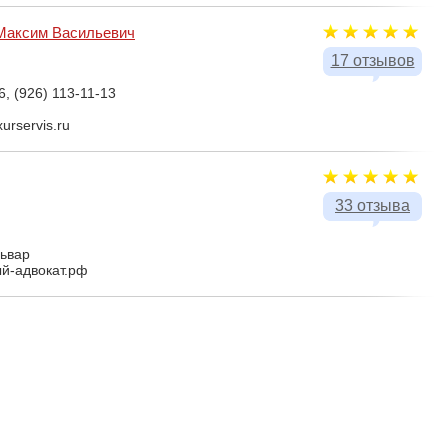
Максим Васильевич
17 отзывов
6, (926) 113-11-13
urservis.ru
33 отзыва
львар
ый-адвокат.рф