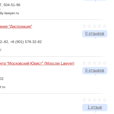
7, 504-51-96
я
ily-lawyer.ru
ния “Диспозиция”
0 отзывов
2–82, +8 (901) 578-32-82
/
нтр “Московский Юрист” (Moscow Lawyer)
0 отзывов
02
t.ru
1 отзыв