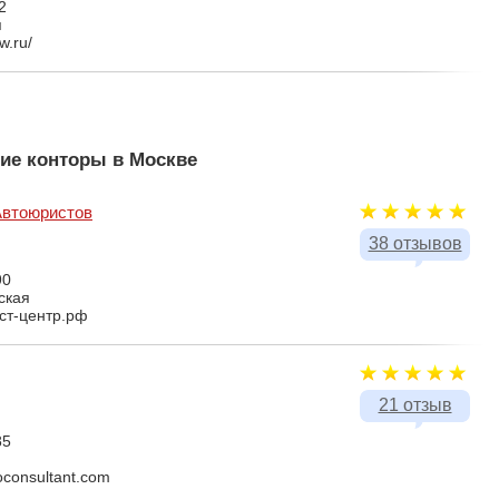
2
я
w.ru/
ие конторы в Москве
Автоюристов
38 отзывов
90
ская
ист-центр.рф
21 отзыв
85
oconsultant.com