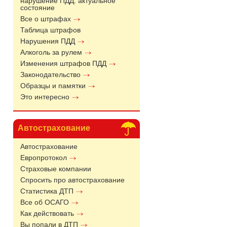
нарушение ПДД: актуальное
состояние
Все о штрафах
Таблица штрафов
Нарушения ПДД
Алкоголь за рулем
Изменения штрафов ПДД
Законодательство
Образцы и памятки
Это интересно
Автострахование
Автострахование
Европротокол
Страховые компании
Спросить про автострахование
Статистика ДТП
Все об ОСАГО
Как действовать
Вы попали в ДТП