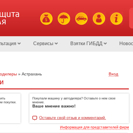
ащита
ля
льтация
Сервисы
Взятки ГИБДД
Новос
тодилеры
»
Астрахань
Вход
и
пить
Покупали машину у автодилера? Оставьте о нем свое
м покупки.
мнение.
Ваше мнение важно!
Оставьте свой отзыв и комментарий.
Информация для представителей фирм