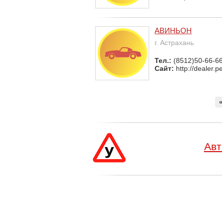
АВИНЬОН
г. Астрахань
Тел.:
(8512)50-66-6
Сайт:
http://dealer.p
Авт