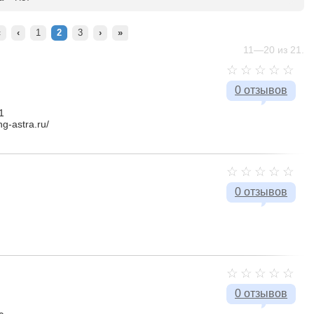
«
‹
1
2
3
›
»
11—20 из 21.
0 отзывов
1
ng-astra.ru/
0 отзывов
0 отзывов