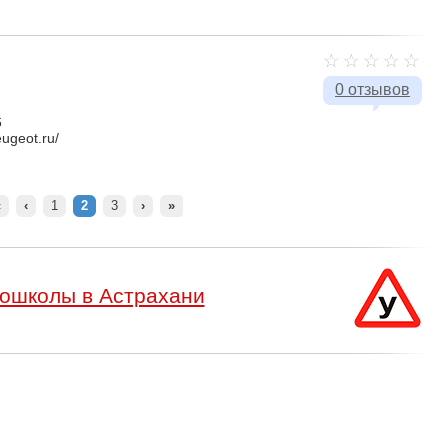
0 отзывов
6
eugeot.ru/
«
‹
1
2
3
›
»
ошколы в Астрахани