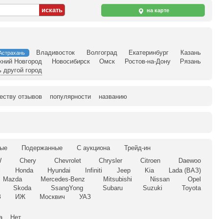
на карте
Владивосток
Волгоград
Екатеринбург
Казань
Астрахань
жний Новгород
Новосибирск
Омск
Ростов-на-Дону
Рязань
 другой город
еству отзывов
популярности
названию
ые
Подержанные
С аукциона
Трейд-ин
W
Chery
Chevrolet
Chrysler
Citroen
Daewoo
l
Honda
Hyundai
Infiniti
Jeep
Kia
Lada (ВАЗ)
Mazda
Mercedes-Benz
Mitsubishi
Nissan
Opel
Skoda
SsangYong
Subaru
Suzuki
Toyota
З
ИЖ
Москвич
УАЗ
а
Нет