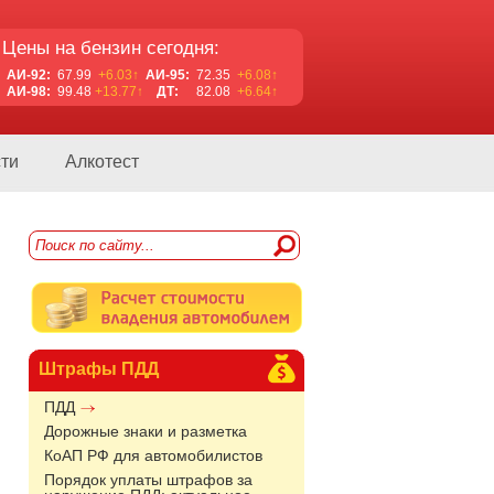
Цены на бензин сегодня:
АИ-92:
67.99
+6.03↑
АИ-95:
72.35
+6.08↑
АИ-98:
99.48
+13.77↑
ДТ:
82.08
+6.64↑
ти
Алкотест
Штрафы ПДД
ПДД
Дорожные знаки и разметка
КоАП РФ для автомобилистов
Порядок уплаты штрафов за