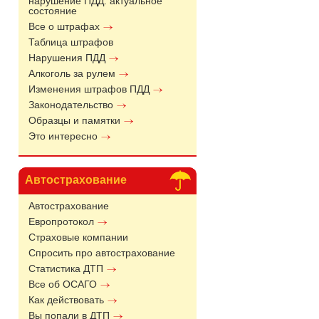
нарушение ПДД: актуальное
состояние
Все о штрафах
Таблица штрафов
Нарушения ПДД
Алкоголь за рулем
Изменения штрафов ПДД
Законодательство
Образцы и памятки
Это интересно
Автострахование
Автострахование
Европротокол
Страховые компании
Спросить про автострахование
Статистика ДТП
Все об ОСАГО
Как действовать
Вы попали в ДТП