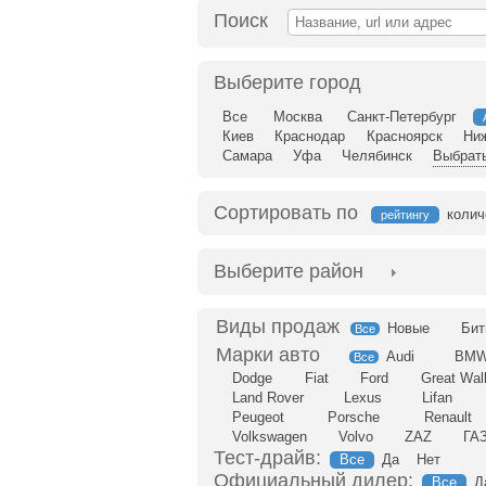
Поиск
Выберите город
Все
Москва
Санкт-Петербург
Киев
Краснодар
Красноярск
Ни
Самара
Уфа
Челябинск
Выбрать
Сортировать по
колич
рейтингу
Выберите район
Новые
Бит
Все
Audi
BM
Все
Dodge
Fiat
Ford
Great Wal
Land Rover
Lexus
Lifan
Peugeot
Porsche
Renault
Volkswagen
Volvo
ZAZ
ГА
Тест-драйв:
Все
Да
Нет
Официальный дилер:
Все
Д