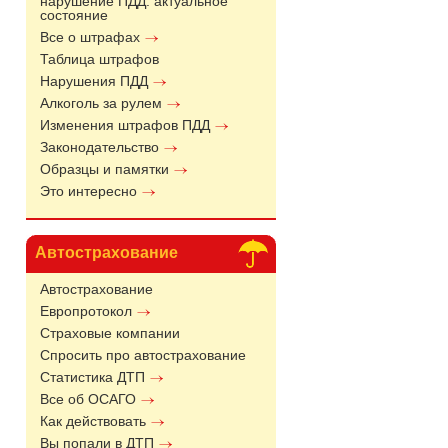
нарушение ПДД: актуальное
состояние
Все о штрафах
Таблица штрафов
Нарушения ПДД
Алкоголь за рулем
Изменения штрафов ПДД
Законодательство
Образцы и памятки
Это интересно
Автострахование
Автострахование
Европротокол
Страховые компании
Спросить про автострахование
Статистика ДТП
Все об ОСАГО
Как действовать
Вы попали в ДТП