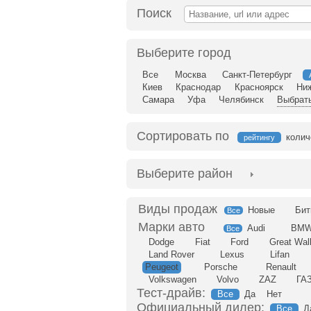
Поиск
Выберите город
Все
Москва
Санкт-Петербург
Киев
Краснодар
Красноярск
Ни
Самара
Уфа
Челябинск
Выбрать
Сортировать по
колич
рейтингу
Выберите район
Новые
Бит
Все
Audi
BM
Все
Dodge
Fiat
Ford
Great Wal
Land Rover
Lexus
Lifan
Peugeot
Porsche
Renault
Volkswagen
Volvo
ZAZ
ГА
Тест-драйв:
Все
Да
Нет
Официальный дилер:
Все
Д