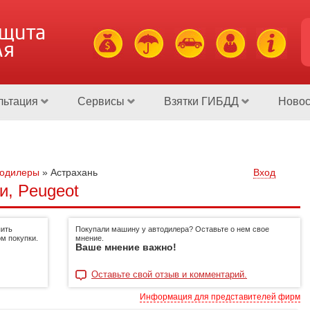
ащита
ля
льтация
Сервисы
Взятки ГИБДД
Новос
тодилеры
»
Астрахань
Вход
и, Peugeot
пить
Покупали машину у автодилера? Оставьте о нем свое
м покупки.
мнение.
Ваше мнение важно!
Оставьте свой отзыв и комментарий.
Информация для представителей фирм