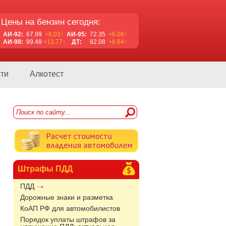
Цены на бензин сегодня:
АИ-92:
67.99
+6.03↑
АИ-95:
72.35
+6.08↑
АИ-98:
99.48
+13.77↑
ДТ:
82.08
+6.64↑
ти
Алкотест
Штрафы ПДД
ПДД
Дорожные знаки и разметка
КоАП РФ для автомобилистов
Порядок уплаты штрафов за