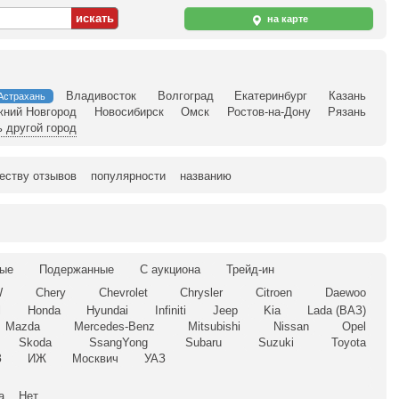
на карте
Владивосток
Волгоград
Екатеринбург
Казань
Астрахань
жний Новгород
Новосибирск
Омск
Ростов-на-Дону
Рязань
 другой город
еству отзывов
популярности
названию
ые
Подержанные
С аукциона
Трейд-ин
W
Chery
Chevrolet
Chrysler
Citroen
Daewoo
l
Honda
Hyundai
Infiniti
Jeep
Kia
Lada (ВАЗ)
Mazda
Mercedes-Benz
Mitsubishi
Nissan
Opel
Skoda
SsangYong
Subaru
Suzuki
Toyota
З
ИЖ
Москвич
УАЗ
а
Нет