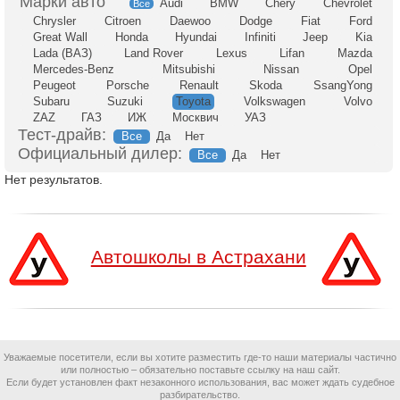
Audi
BMW
Chery
Chevrolet
Все
Chrysler
Citroen
Daewoo
Dodge
Fiat
Ford
Great Wall
Honda
Hyundai
Infiniti
Jeep
Kia
Lada (ВАЗ)
Land Rover
Lexus
Lifan
Mazda
Mercedes-Benz
Mitsubishi
Nissan
Opel
Peugeot
Porsche
Renault
Skoda
SsangYong
Subaru
Suzuki
Toyota
Volkswagen
Volvo
ZAZ
ГАЗ
ИЖ
Москвич
УАЗ
Тест-драйв:
Все
Да
Нет
Официальный дилер:
Все
Да
Нет
Нет результатов.
Автошколы в Астрахани
Уважаемые посетители, если вы хотите разместить где-то наши материалы частично
или полностью – обязательно поставьте ссылку на наш сайт.
Если будет установлен факт незаконного использования, вас может ждать судебное
разбирательство.