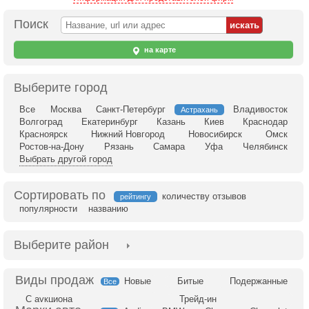
Поиск
на карте
Выберите город
Все
Москва
Санкт-Петербург
Владивосток
Астрахань
Волгоград
Екатеринбург
Казань
Киев
Краснодар
Красноярск
Нижний Новгород
Новосибирск
Омск
Ростов-на-Дону
Рязань
Самара
Уфа
Челябинск
Выбрать другой город
Сортировать по
количеству отзывов
рейтингу
популярности
названию
Выберите район
Новые
Битые
Подержанные
Все
С аукциона
Трейд-ин