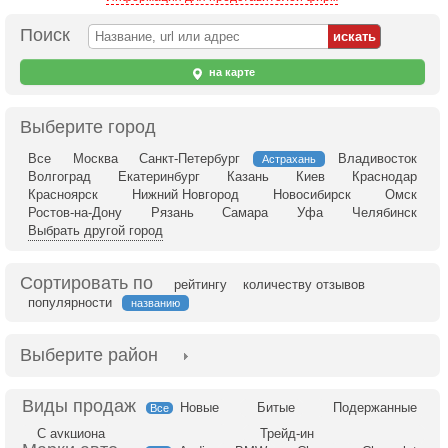
Поиск
на карте
Выберите город
Все
Москва
Санкт-Петербург
Владивосток
Астрахань
Волгоград
Екатеринбург
Казань
Киев
Краснодар
Красноярск
Нижний Новгород
Новосибирск
Омск
Ростов-на-Дону
Рязань
Самара
Уфа
Челябинск
Выбрать другой город
Сортировать по
рейтингу
количеству отзывов
популярности
названию
Выберите район
Новые
Битые
Подержанные
Все
С аукциона
Трейд-ин