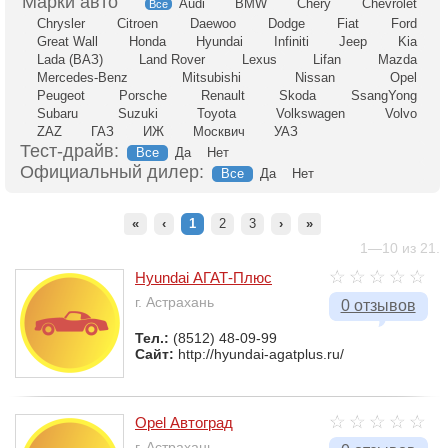
Audi
BMW
Chery
Chevrolet
Все
Chrysler
Citroen
Daewoo
Dodge
Fiat
Ford
Great Wall
Honda
Hyundai
Infiniti
Jeep
Kia
Lada (ВАЗ)
Land Rover
Lexus
Lifan
Mazda
Mercedes-Benz
Mitsubishi
Nissan
Opel
Peugeot
Porsche
Renault
Skoda
SsangYong
Subaru
Suzuki
Toyota
Volkswagen
Volvo
ZAZ
ГАЗ
ИЖ
Москвич
УАЗ
Тест-драйв:
Все
Да
Нет
Официальный дилер:
Все
Да
Нет
«
‹
1
2
3
›
»
1—10 из 21.
Hyundai АГАТ-Плюс
г. Астрахань
0 отзывов
Тел.:
(8512) 48-09-99
Сайт:
http://hyundai-agatplus.ru/
Opel Автоград
г. Астрахань