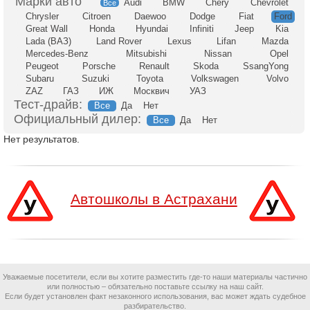
Audi
BMW
Chery
Chevrolet
Все
Chrysler
Citroen
Daewoo
Dodge
Fiat
Ford
Great Wall
Honda
Hyundai
Infiniti
Jeep
Kia
Lada (ВАЗ)
Land Rover
Lexus
Lifan
Mazda
Mercedes-Benz
Mitsubishi
Nissan
Opel
Peugeot
Porsche
Renault
Skoda
SsangYong
Subaru
Suzuki
Toyota
Volkswagen
Volvo
ZAZ
ГАЗ
ИЖ
Москвич
УАЗ
Тест-драйв:
Все
Да
Нет
Официальный дилер:
Все
Да
Нет
Нет результатов.
Автошколы в Астрахани
Уважаемые посетители, если вы хотите разместить где-то наши материалы частично
или полностью – обязательно поставьте ссылку на наш сайт.
Если будет установлен факт незаконного использования, вас может ждать судебное
разбирательство.