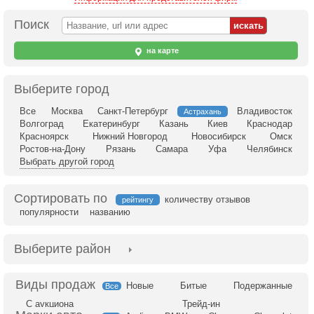
Поиск
на карте
Выберите город
Все
Москва
Санкт-Петербург
Владивосток
Астрахань
Волгоград
Екатеринбург
Казань
Киев
Краснодар
Красноярск
Нижний Новгород
Новосибирск
Омск
Ростов-на-Дону
Рязань
Самара
Уфа
Челябинск
Выбрать другой город
Сортировать по
количеству отзывов
рейтингу
популярности
названию
Выберите район
Новые
Битые
Подержанные
Все
С аукциона
Трейд-ин