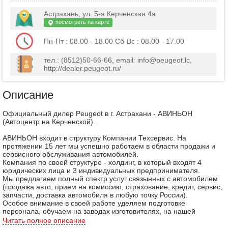
Астрахань, ул. 5-я Керченская 4а
посмотреть на карте
Пн-Пт : 08.00 - 18.00 Сб-Вс : 08.00 - 17.00
тел.: (8512)50-66-66, email: info@peugeot.lc,
http://dealer.peugeot.ru/
Описание
Официальный дилер Peugeot в г. Астрахани - АВИНЬОН
(Автоцентр на Керченской).
АВИНЬОН входит в структуру Компании Техсервис. На
протяжении 15 лет мы успешно работаем в области продажи и
сервисного обслуживания автомобилей.
Компания по своей структуре - холдинг, в который входят 4
юридических лица и 3 индивидуальных предпринимателя.
Мы предлагаем полный спектр услуг связынных с автомобилем
(продажа авто, прием на комиссию, страхование, кредит, сервис,
запчасти, доставка автомобиля в любую точку России).
Особое внимание в своей работе уделяем подготовке
персонала, обучаем на заводах изготовителях, на нашей
территории совместно с АГТУ, «Роберт Бош» и «Интерколор»
Читать полное описание
подготавливаем высококлассных специалистов в области