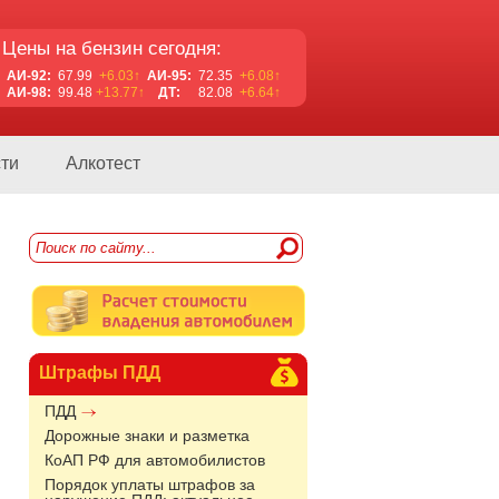
Цены на бензин сегодня:
АИ-92:
67.99
+6.03↑
АИ-95:
72.35
+6.08↑
АИ-98:
99.48
+13.77↑
ДТ:
82.08
+6.64↑
ти
Алкотест
Штрафы ПДД
ПДД
Дорожные знаки и разметка
КоАП РФ для автомобилистов
Порядок уплаты штрафов за