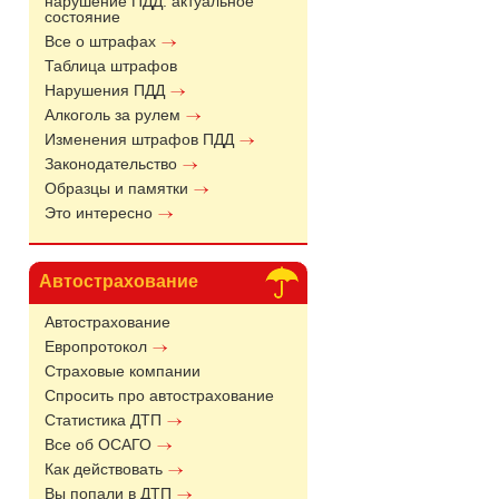
нарушение ПДД: актуальное
состояние
Все о штрафах
Таблица штрафов
Нарушения ПДД
Алкоголь за рулем
Изменения штрафов ПДД
Законодательство
Образцы и памятки
Это интересно
Автострахование
Автострахование
Европротокол
Страховые компании
Спросить про автострахование
Статистика ДТП
Все об ОСАГО
Как действовать
Вы попали в ДТП