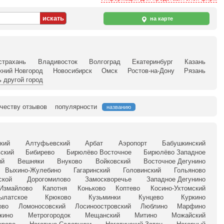
на карте
страхань
Владивосток
Волгоград
Екатеринбург
Казань
жний Новгород
Новосибирск
Омск
Ростов-на-Дону
Рязань
 другой город
честву отзывов
популярности
названию
кий
Алтуфьевский
Арбат
Аэропорт
Бабушкинский
ский
Бибирево
Бирюлёво Восточное
Бирюлёво Западное
ий
Вешняки
Внуково
Войковский
Восточное Дегунино
Выхино-Жулебино
Гагаринский
Головинский
Гольяново
ской
Дорогомилово
Замоскворечье
Западное Дегунино
Измайлово
Капотня
Коньково
Коптево
Косино-Ухтомский
ылатское
Крюково
Кузьминки
Кунцево
Куркино
ово
Ломоносовский
Лосиноостровский
Люблино
Марфино
кино
Метрогородок
Мещанский
Митино
Можайский