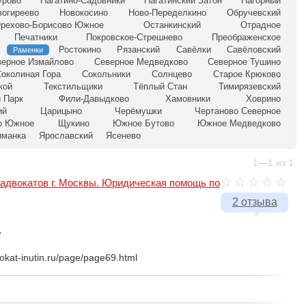
урово
Нагатино-Садовники
Нагатинский Затон
Нагорный
вогиреево
Новокосино
Ново-Переделкино
Обручевский
рехово-Борисово Южное
Останкинский
Отрадное
Печатники
Покровское-Стрешнево
Преображенское
Ростокино
Рязанский
Савёлки
Савёловский
Раменки
верное Измайлово
Северное Медведково
Северное Тушино
околиная Гора
Сокольники
Солнцево
Старое Крюково
кой
Текстильщики
Тёплый Стан
Тимирязевский
 Парк
Фили-Давыдково
Хамовники
Ховрино
ий
Царицыно
Черёмушки
Чертаново Северное
о Южное
Щукино
Южное Бутово
Южное Медведково
иманка
Ярославский
Ясенево
1—1 из 1.
 адвокатов г. Москвы. Юридическая помощь по
2 отзыва
7
okat-inutin.ru/page/page69.html