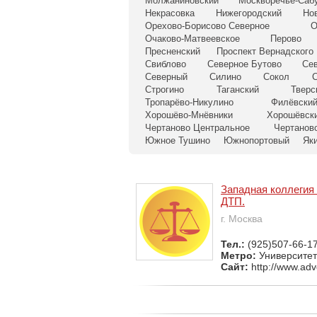
Молжаниновский
Москворечье-Саб
Некрасовка
Нижегородский
Но
Орехово-Борисово Северное
О
Очаково-Матвеевское
Перово
Пресненский
Проспект Вернадского
Свиблово
Северное Бутово
Се
Северный
Силино
Сокол
С
Строгино
Таганский
Тверс
Тропарёво-Никулино
Филёвский
Хорошёво-Мнёвники
Хорошёвск
Чертаново Центральное
Чертанов
Южное Тушино
Южнопортовый
Як
Западная коллегия
ДТП.
г. Москва
Тел.:
(925)507-66-1
Метро:
Университет
Сайт:
http://www.adv