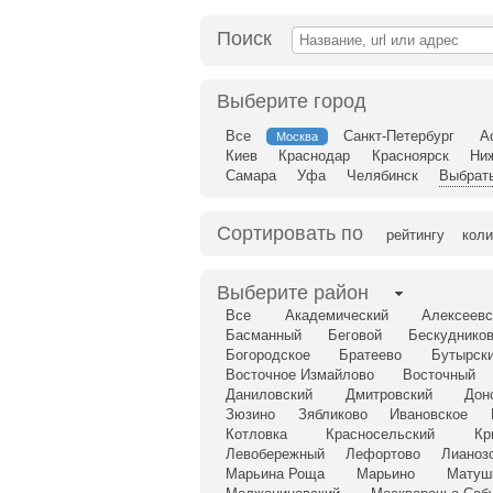
Поиск
Выберите город
Все
Санкт-Петербург
А
Москва
Киев
Краснодар
Красноярск
Ни
Самара
Уфа
Челябинск
Выбрать
Сортировать по
рейтингу
коли
Выберите район
Все
Академический
Алексеевс
Басманный
Беговой
Бескудников
Богородское
Братеево
Бутырск
Восточное Измайлово
Восточный
Даниловский
Дмитровский
Дон
Зюзино
Зябликово
Ивановское
Котловка
Красносельский
Кр
Левобережный
Лефортово
Лианоз
Марьина Роща
Марьино
Матуш