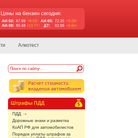
Цены на бензин сегодня:
АИ-92:
67.99
+6.03↑
АИ-95:
72.35
+6.08↑
АИ-98:
99.48
+13.77↑
ДТ:
82.08
+6.64↑
ти
Алкотест
Штрафы ПДД
ПДД
Дорожные знаки и разметка
КоАП РФ для автомобилистов
Порядок уплаты штрафов за