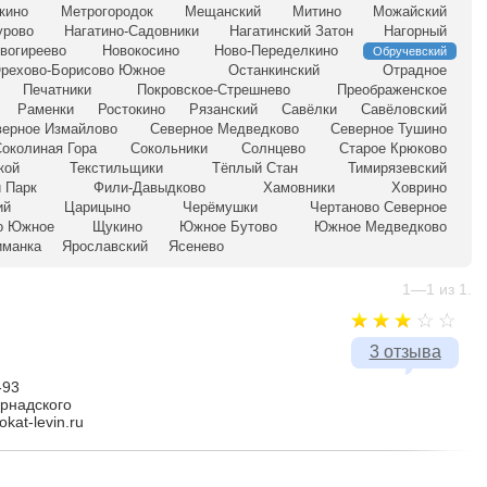
кино
Метрогородок
Мещанский
Митино
Можайский
урово
Нагатино-Садовники
Нагатинский Затон
Нагорный
вогиреево
Новокосино
Ново-Переделкино
Обручевский
рехово-Борисово Южное
Останкинский
Отрадное
Печатники
Покровское-Стрешнево
Преображенское
Раменки
Ростокино
Рязанский
Савёлки
Савёловский
верное Измайлово
Северное Медведково
Северное Тушино
околиная Гора
Сокольники
Солнцево
Старое Крюково
кой
Текстильщики
Тёплый Стан
Тимирязевский
 Парк
Фили-Давыдково
Хамовники
Ховрино
ий
Царицыно
Черёмушки
Чертаново Северное
о Южное
Щукино
Южное Бутово
Южное Медведково
иманка
Ярославский
Ясенево
1—1 из 1.
3 отзыва
-93
рнадского
okat-levin.ru