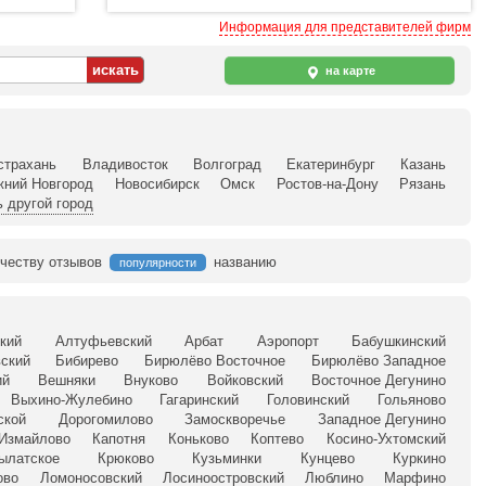
Информация для представителей фирм
на карте
страхань
Владивосток
Волгоград
Екатеринбург
Казань
жний Новгород
Новосибирск
Омск
Ростов-на-Дону
Рязань
 другой город
честву отзывов
названию
популярности
кий
Алтуфьевский
Арбат
Аэропорт
Бабушкинский
ский
Бибирево
Бирюлёво Восточное
Бирюлёво Западное
ий
Вешняки
Внуково
Войковский
Восточное Дегунино
Выхино-Жулебино
Гагаринский
Головинский
Гольяново
ской
Дорогомилово
Замоскворечье
Западное Дегунино
Измайлово
Капотня
Коньково
Коптево
Косино-Ухтомский
ылатское
Крюково
Кузьминки
Кунцево
Куркино
ово
Ломоносовский
Лосиноостровский
Люблино
Марфино