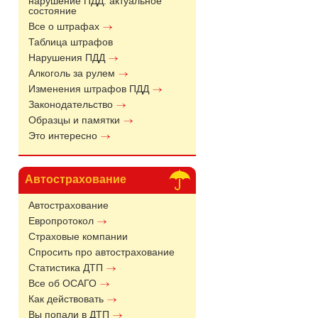
нарушение ПДД: актуальное
состояние
Все о штрафах
Таблица штрафов
Нарушения ПДД
Алкоголь за рулем
Изменения штрафов ПДД
Законодательство
Образцы и памятки
Это интересно
Автострахование
Автострахование
Европротокол
Страховые компании
Спросить про автострахование
Статистика ДТП
Все об ОСАГО
Как действовать
Вы попали в ДТП