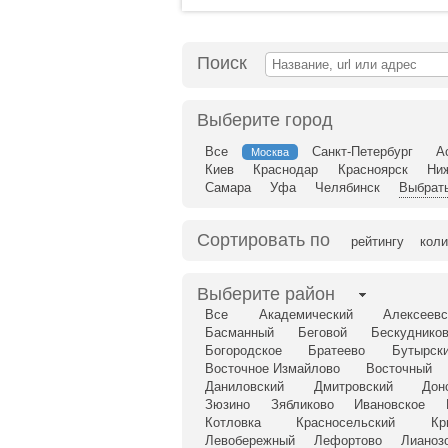
Поиск
Выберите город
Все
Санкт-Петербург
А
Москва
Киев
Краснодар
Красноярск
Ни
Самара
Уфа
Челябинск
Выбрать
Сортировать по
рейтингу
коли
Выберите район
Все
Академический
Алексеевс
Басманный
Беговой
Бескудников
Богородское
Братеево
Бутырск
Восточное Измайлово
Восточный
Даниловский
Дмитровский
Дон
Зюзино
Зябликово
Ивановское
Котловка
Красносельский
Кр
Левобережный
Лефортово
Лианоз