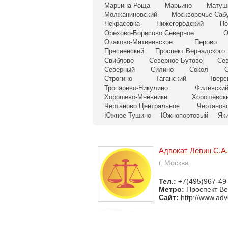
Марьина Роща
Марьино
Матуш
Молжаниновский
Москворечье-Саб
Некрасовка
Нижегородский
Но
Орехово-Борисово Северное
О
Очаково-Матвеевское
Перово
Пресненский
Проспект Вернадского
Свиблово
Северное Бутово
Се
Северный
Силино
Сокол
С
Строгино
Таганский
Тверс
Тропарёво-Никулино
Филёвский
Хорошёво-Мнёвники
Хорошёвск
Чертаново Центральное
Чертанов
Южное Тушино
Южнопортовый
Як
Адвокат Левин С.А.
г. Москва
Тел.:
+7(495)967-49
Метро:
Проспект Ве
Сайт:
http://www.adv