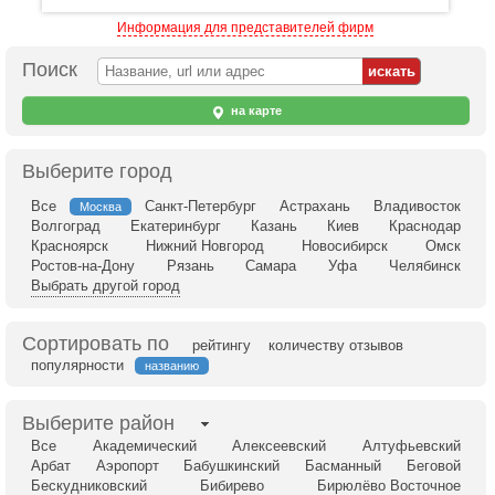
Информация для представителей фирм
Поиск
на карте
Выберите город
Все
Санкт-Петербург
Астрахань
Владивосток
Москва
Волгоград
Екатеринбург
Казань
Киев
Краснодар
Красноярск
Нижний Новгород
Новосибирск
Омск
Ростов-на-Дону
Рязань
Самара
Уфа
Челябинск
Выбрать другой город
Сортировать по
рейтингу
количеству отзывов
популярности
названию
Выберите район
Все
Академический
Алексеевский
Алтуфьевский
Арбат
Аэропорт
Бабушкинский
Басманный
Беговой
Бескудниковский
Бибирево
Бирюлёво Восточное