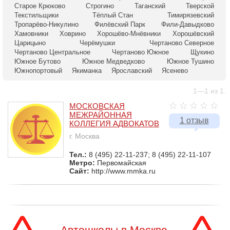
Старое Крюково
Строгино
Таганский
Тверской
Текстильщики
Тёплый Стан
Тимирязевский
Тропарёво-Никулино
Филёвский Парк
Фили-Давыдково
Хамовники
Ховрино
Хорошёво-Мнёвники
Хорошёвский
Царицыно
Черёмушки
Чертаново Северное
Чертаново Центральное
Чертаново Южное
Щукино
Южное Бутово
Южное Медведково
Южное Тушино
Южнопортовый
Якиманка
Ярославский
Ясенево
1—1 из 1.
МОСКОВСКАЯ
МЕЖРАЙОННАЯ
1 отзыв
КОЛЛЕГИЯ АДВОКАТОВ
г. Москва
Тел.:
8 (495) 22-11-237; 8 (495) 22-11-107
Метро:
Первомайская
Сайт:
http://www.mmka.ru
Автошколы в Москве