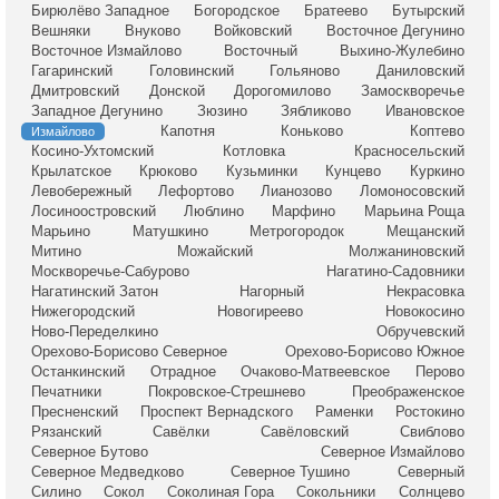
Бирюлёво Западное
Богородское
Братеево
Бутырский
Вешняки
Внуково
Войковский
Восточное Дегунино
Восточное Измайлово
Восточный
Выхино-Жулебино
Гагаринский
Головинский
Гольяново
Даниловский
Дмитровский
Донской
Дорогомилово
Замоскворечье
Западное Дегунино
Зюзино
Зябликово
Ивановское
Капотня
Коньково
Коптево
Измайлово
Косино-Ухтомский
Котловка
Красносельский
Крылатское
Крюково
Кузьминки
Кунцево
Куркино
Левобережный
Лефортово
Лианозово
Ломоносовский
Лосиноостровский
Люблино
Марфино
Марьина Роща
Марьино
Матушкино
Метрогородок
Мещанский
Митино
Можайский
Молжаниновский
Москворечье-Сабурово
Нагатино-Садовники
Нагатинский Затон
Нагорный
Некрасовка
Нижегородский
Новогиреево
Новокосино
Ново-Переделкино
Обручевский
Орехово-Борисово Северное
Орехово-Борисово Южное
Останкинский
Отрадное
Очаково-Матвеевское
Перово
Печатники
Покровское-Стрешнево
Преображенское
Пресненский
Проспект Вернадского
Раменки
Ростокино
Рязанский
Савёлки
Савёловский
Свиблово
Северное Бутово
Северное Измайлово
Северное Медведково
Северное Тушино
Северный
Силино
Сокол
Соколиная Гора
Сокольники
Солнцево