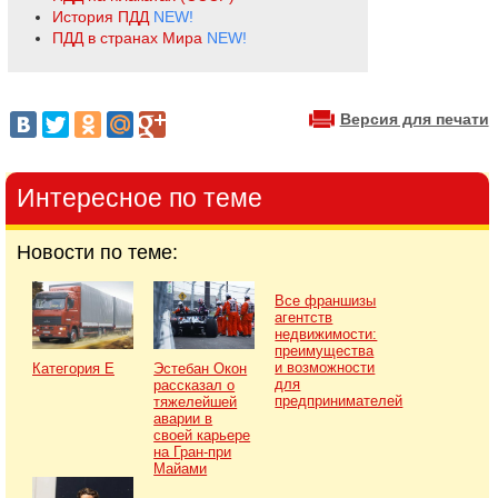
История ПДД
NEW!
ПДД в странах Мира
NEW!
Версия для печати
Интересное по теме
Новости по теме:
Все франшизы
агентств
недвижимости:
преимущества
и возможности
Категория Е
Эстебан Окон
для
рассказал о
предпринимателей
тяжелейшей
аварии в
своей карьере
на Гран-при
Майами