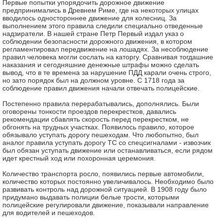
Первые попытки упорядочить дорожное движение
предпринимались в Древнем Риме, где на некоторых улицах
вводилось одностороннее движение для колесниц. За
выполнением этого правила следили специально отведенные
надзиратели. В нашей стране Петр Первый издал указ о
соблюдении безопасности дорожного движения, в котором
регламентировал передвижение на лошадях. За несоблюдение
правил человека могли сослать на каторгу. Сравнивая тогдашние
наказания и сегодняшние денежные штрафы можно сделать
вывод, что в те времена за нарушение ПДД карали очень строго,
но зато порядок был на должном уровне. С 1718 года за
соблюдение правил движения начали отвечать полицейские.
Постепенно правила перерабатывались, дополнялись. Были
оговорены тонкости проездов перекрестков, давались
рекомендации сбавлять скорость перед перекрестком, не
обгонять на трудных участках. Появилось правило, которое
обязывало уступать дорогу пешеходам. Что любопытно, был
аналог правила уступать дорогу ТС со спецсигналами - извозчик
был обязан уступать движение или останавливаться, если рядом
идет крестный ход или похоронная церемония.
Количество транспорта росло, появились первые автомобили,
количество которых постоянно увеличивалось. Необходимо было
развивать контроль над дорожной ситуацией. В 1908 году было
придумано выдавать полиции белые трости, которыми
полицейские регулировали движение, показывали направление
для водителей и пешеходов.