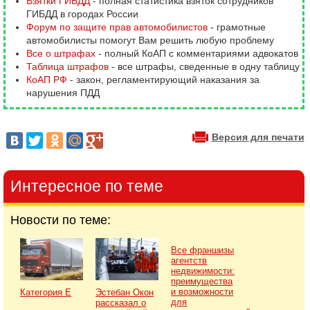
Взятки ГИБДД
- полная статистика взяток сотрудников
ГИБДД в городах России
Форум по защите прав автомобилистов
- грамотные
автомобилисты помогут Вам решить любую проблему
Все о штрафах
- полный КоАП с комментариями адвокатов
Таблица штрафов
- все штрафы, сведенные в одну таблицу
КоАП РФ
- закон, регламентирующий наказания за
нарушения ПДД
Версия для печати
Интересное по теме
Новости по теме:
Все франшизы
агентств
недвижимости:
преимущества
и возможности
Категория Е
Эстебан Окон
для
рассказал о