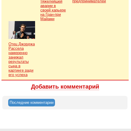
предпринимателей
тяжелейшей
аварии в
своей карьере
на Гран-при
Майами
Отец Джорджа
Рассела
намеренно
занижал
результаты
сына в
картинге ради
его успеха
Добавить комментарий
Последние комментарии