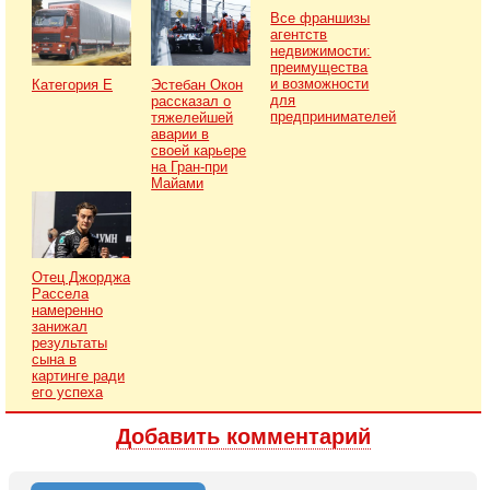
Все франшизы
агентств
недвижимости:
преимущества
и возможности
Категория Е
Эстебан Окон
для
рассказал о
предпринимателей
тяжелейшей
аварии в
своей карьере
на Гран-при
Майами
Отец Джорджа
Рассела
намеренно
занижал
результаты
сына в
картинге ради
его успеха
Добавить комментарий