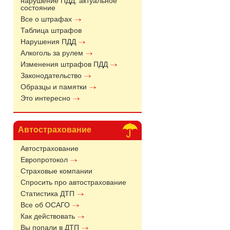
нарушение ПДД: актуальное
состояние
Все о штрафах
Таблица штрафов
Нарушения ПДД
Алкоголь за рулем
Изменения штрафов ПДД
Законодательство
Образцы и памятки
Это интересно
Автострахование
Автострахование
Европротокол
Страховые компании
Спросить про автострахование
Статистика ДТП
Все об ОСАГО
Как действовать
Вы попали в ДТП