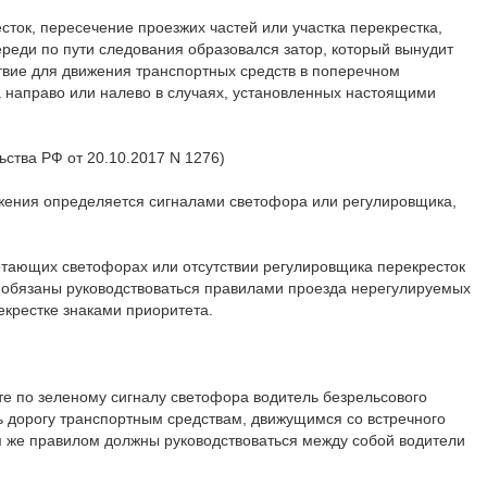
ток, пересечение проезжих частей или участка перекрестка,
ереди по пути следования образовался затор, который вынудит
ствие для движения транспортных средств в поперечном
 направо или налево в случаях, установленных настоящими
ьства РФ от 20.10.2017 N 1276)
ижения определяется сигналами светофора или регулировщика,
тающих светофорах или отсутствии регулировщика перекресток
 обязаны руководствоваться правилами проезда нерегулируемых
екрестке знаками приоритета.
те по зеленому сигналу светофора водитель безрельсового
ть дорогу транспортным средствам, движущимся со встречного
 же правилом должны руководствоваться между собой водители