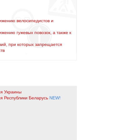
ижению велосипедистов и
жению гужевых повозок, а также к
вий, при которых запрещается
ств
ия Украины
я Республики Беларусь
NEW!