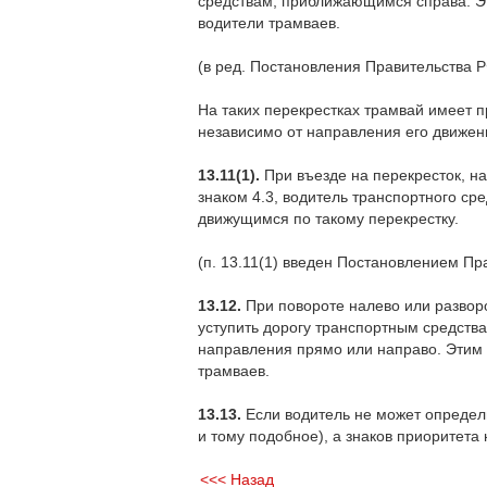
средствам, приближающимся справа. Э
водители трамваев.
(в ред. Постановления Правительства Р
На таких перекрестках трамвай имеет
независимо от направления его движен
13.11(1).
При въезде на перекресток, на
знаком 4.3, водитель транспортного ср
движущимся по такому перекрестку.
(п. 13.11(1) введен Постановлением Пр
13.12.
При повороте налево или разворо
уступить дорогу транспортным средств
направления прямо или направо. Этим
трамваев.
13.13.
Если водитель не может определи
и тому подобное), а знаков приоритета 
<<< Назад