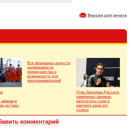
Версия для печати
Все франшизы агентств
недвижимости:
преимущества и
возможности для
предпринимателей
он
Отец Джорджа Рассела
намеренно занижал
 аварии в
результаты сына в
ре на Гран-
картинге ради его
успеха
бавить комментарий