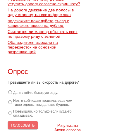
уступить дорогу согласно скриншоту?
На дороге движение две полосы в
одну сторону, на светофоре знак
подскажите пожалуйста,съезд с
каширского шоссе на дублер.
Считается ли маневр объехать всех
по правому ряду с зеленой
Оба водителя выехали на
перекресток на основной
разрешающий
Опрос
Превышаете ли вы скорость на дороге?
Да, я люблю быструю езду.
Нет, я соблюдаю правила, ведь чем
тише едешь, тем дальше будешь.
Превышаю, но только если куда-то
опаздываю.
Результаты
Архив опросов