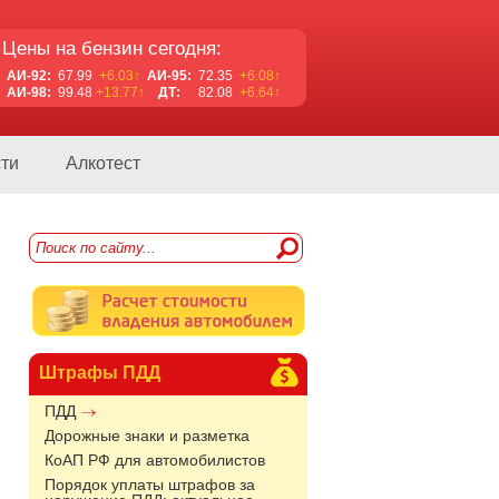
Цены на бензин сегодня:
АИ-92:
67.99
+6.03↑
АИ-95:
72.35
+6.08↑
АИ-98:
99.48
+13.77↑
ДТ:
82.08
+6.64↑
ти
Алкотест
Штрафы ПДД
ПДД
Дорожные знаки и разметка
КоАП РФ для автомобилистов
Порядок уплаты штрафов за