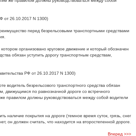
тим же правилом должны руководствоваться между собой
Ф от 26.10.2017 N 1300)
 преимущество перед безрельсовыми транспортными средствами
ия.
 котором организовано круговое движение и который обозначен
едства обязан уступить дорогу транспортным средствам,
авительства РФ от 26.10.2017 N 1300)
те водитель безрельсового транспортного средства обязан
ам, движущимся по равнозначной дороге со встречного
 же правилом должны руководствоваться между собой водители
ть наличие покрытия на дороге (темное время суток, грязь, снег
нет, он должен считать, что находится на второстепенной дороге.
Вперед >>>