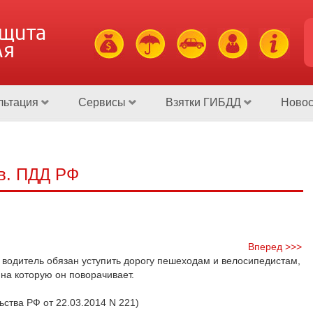
ащита
ля
льтация
Сервисы
Взятки ГИБДД
Новос
ов. ПДД РФ
Вперед >>>
водитель обязан уступить дорогу пешеходам и велосипедистам,
на которую он поворачивает.
ьства РФ от 22.03.2014 N 221)