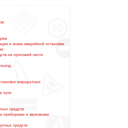
ов
щика
ции и знака аварийной остановки
ие
ств на проезжей части
азъезд
становок маршрутных
е пути
тных средств
и приборами и звуковыми
ортных средств