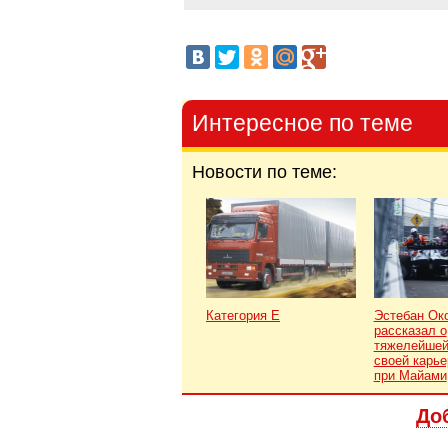
Интересное по теме
Новости по теме:
Категория Е
Эстебан Ок
рассказал о
тяжелейшей
своей карье
при Майами
До