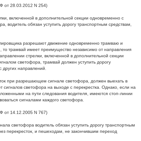
Ф от 28.03.2012 N 254)
лки, включенной в дополнительной секции одновременно с
а, водитель обязан уступить дорогу транспортным средствам,
улировщика разрешают движение одновременно трамваю и
, то трамвай имеет преимущество независимо от направления
направлении стрелки, включенной в дополнительной секции
гналом светофора, трамвай должен уступить дорогу
 других направлений.
ток при разрешающем сигнале светофора, должен выехать в
 сигналов светофора на выходе с перекрестка. Однако, если на
ложенными на пути следования водителя, имеются стоп-линии
ствоваться сигналами каждого светофора.
Ф от 14.12.2005 N 767)
ала светофора водитель обязан уступить дорогу транспортным
ез перекресток, и пешеходам, не закончившим переход