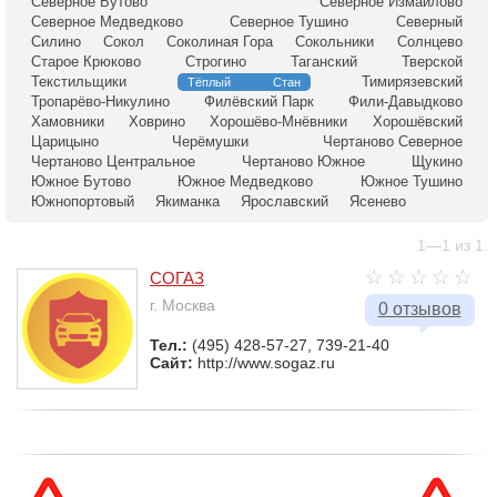
Северное Бутово
Северное Измайлово
Северное Медведково
Северное Тушино
Северный
Силино
Сокол
Соколиная Гора
Сокольники
Солнцево
Старое Крюково
Строгино
Таганский
Тверской
Текстильщики
Тимирязевский
Тёплый Стан
Тропарёво-Никулино
Филёвский Парк
Фили-Давыдково
Хамовники
Ховрино
Хорошёво-Мнёвники
Хорошёвский
Царицыно
Черёмушки
Чертаново Северное
Чертаново Центральное
Чертаново Южное
Щукино
Южное Бутово
Южное Медведково
Южное Тушино
Южнопортовый
Якиманка
Ярославский
Ясенево
1—1 из 1.
СОГАЗ
г. Москва
0 отзывов
Тел.:
(495) 428-57-27, 739-21-40
Сайт:
http://www.sogaz.ru