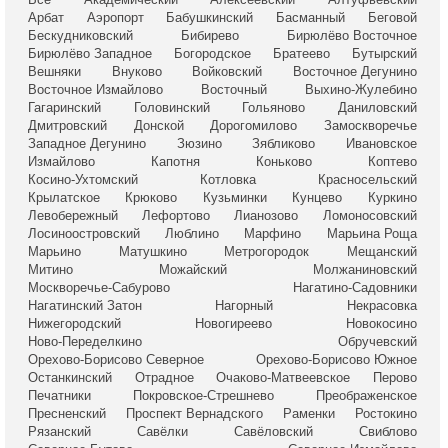
Арбат
Аэропорт
Бабушкинский
Басманный
Беговой
Бескудниковский
Бибирево
Бирюлёво Восточное
Бирюлёво Западное
Богородское
Братеево
Бутырский
Вешняки
Внуково
Войковский
Восточное Дегунино
Восточное Измайлово
Восточный
Выхино-Жулебино
Гагаринский
Головинский
Гольяново
Даниловский
Дмитровский
Донской
Дорогомилово
Замоскворечье
Западное Дегунино
Зюзино
Зябликово
Ивановское
Измайлово
Капотня
Коньково
Коптево
Косино-Ухтомский
Котловка
Красносельский
Крылатское
Крюково
Кузьминки
Кунцево
Куркино
Левобережный
Лефортово
Лианозово
Ломоносовский
Лосиноостровский
Люблино
Марфино
Марьина Роща
Марьино
Матушкино
Метрогородок
Мещанский
Митино
Можайский
Молжаниновский
Москворечье-Сабурово
Нагатино-Садовники
Нагатинский Затон
Нагорный
Некрасовка
Нижегородский
Новогиреево
Новокосино
Ново-Переделкино
Обручевский
Орехово-Борисово Северное
Орехово-Борисово Южное
Останкинский
Отрадное
Очаково-Матвеевское
Перово
Печатники
Покровское-Стрешнево
Преображенское
Пресненский
Проспект Вернадского
Раменки
Ростокино
Рязанский
Савёлки
Савёловский
Свиблово