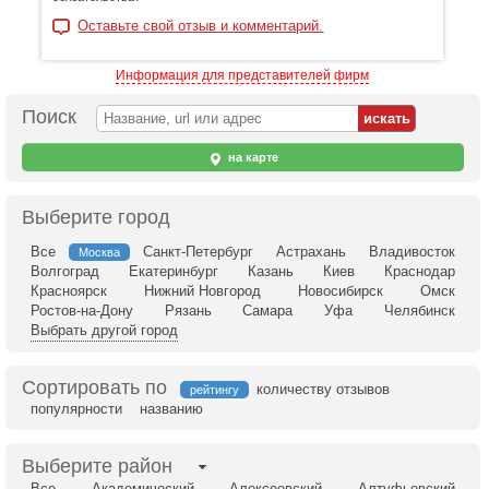
Оставьте свой отзыв и комментарий.
Информация для представителей фирм
Поиск
на карте
Выберите город
Все
Санкт-Петербург
Астрахань
Владивосток
Москва
Волгоград
Екатеринбург
Казань
Киев
Краснодар
Красноярск
Нижний Новгород
Новосибирск
Омск
Ростов-на-Дону
Рязань
Самара
Уфа
Челябинск
Выбрать другой город
Сортировать по
количеству отзывов
рейтингу
популярности
названию
Выберите район
Все
Академический
Алексеевский
Алтуфьевский