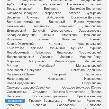
Арбат
Аэропорт
Бабушкинский
Басманный
Беговой
Бескудниковский
Бибирево
Бирюлёво Восточное
Бирюлёво Западное
Богородское
Братеево
Бутырский
Вешняки
Внуково
Войковский
Восточное Дегунино
Восточное Измайлово
Восточный
Выхино-Жулебино
Гагаринский
Головинский
Гольяново
Даниловский
Дмитровский
Донской
Дорогомилово
Замоскворечье
Западное Дегунино
Зюзино
Зябликово
Ивановское
Измайлово
Капотня
Коньково
Коптево
Косино-Ухтомский
Котловка
Красносельский
Крылатское
Крюково
Кузьминки
Кунцево
Куркино
Левобережный
Лефортово
Лианозово
Ломоносовский
Лосиноостровский
Люблино
Марфино
Марьина Роща
Марьино
Матушкино
Метрогородок
Мещанский
Митино
Можайский
Молжаниновский
Москворечье-Сабурово
Нагатино-Садовники
Нагатинский Затон
Нагорный
Некрасовка
Нижегородский
Новогиреево
Новокосино
Ново-Переделкино
Обручевский
Орехово-Борисово Северное
Орехово-Борисово Южное
Останкинский
Отрадное
Очаково-Матвеевское
Перово
Печатники
Покровское-Стрешнево
Преображенское
Проспект Вернадского
Раменки
Ростокино
Пресненский
Рязанский
Савёлки
Савёловский
Свиблово