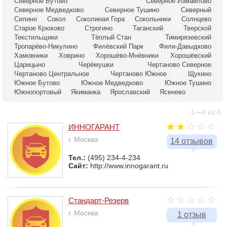
Северное Бутово
Северное Измайлово
Северное Медведково
Северное Тушино
Северный
Силино
Сокол
Соколиная Гора
Сокольники
Солнцево
Старое Крюково
Строгино
Таганский
Тверской
Текстильщики
Тёплый Стан
Тимирязевский
Тропарёво-Никулино
Филёвский Парк
Фили-Давыдково
Хамовники
Ховрино
Хорошёво-Мнёвники
Хорошёвский
Царицыно
Черёмушки
Чертаново Северное
Чертаново Центральное
Чертаново Южное
Щукино
Южное Бутово
Южное Медведково
Южное Тушино
Южнопортовый
Якиманка
Ярославский
Ясенево
1—4 из 4.
ИННОГАРАНТ
г. Москва
14 отзывов
Тел.:
(495) 234-4-234
Сайт:
http://www.innogarant.ru
Стандарт-Резерв
г. Москва
1 отзыв