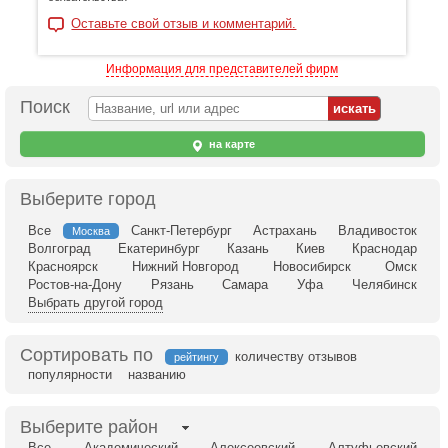
Оставьте свой отзыв и комментарий.
Информация для представителей фирм
Поиск
на карте
Выберите город
Все
Санкт-Петербург
Астрахань
Владивосток
Москва
Волгоград
Екатеринбург
Казань
Киев
Краснодар
Красноярск
Нижний Новгород
Новосибирск
Омск
Ростов-на-Дону
Рязань
Самара
Уфа
Челябинск
Выбрать другой город
Сортировать по
количеству отзывов
рейтингу
популярности
названию
Выберите район
Все
Академический
Алексеевский
Алтуфьевский