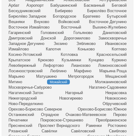
Арбат
Аэропорт
Бабушкинский
Басманный
Беговой
Бескудниковский
Бибирево
Бирюлёво Восточное
Бирюлёво Западное
Богородское
Братеево
Бутырский
Вешняки
Внуково
Войковский
Восточное Дегунино
Восточное Измайлово
Восточный
Выхино-Жулебино
Гагаринский
Головинский
Гольяново
Даниловский
Дмитровский
Донской
Дорогомилово
Замоскворечье
Западное Дегунино
Зюзино
Зябликово
Ивановское
Измайлово
Капотня
Коньково
Коптево
Косино-Ухтомский
Котловка
Красносельский
Крылатское
Крюково
Кузьминки
Кунцево
Куркино
Левобережный
Лефортово
Лианозово
Ломоносовский
Лосиноостровский
Люблино
Марфино
Марьина Роща
Марьино
Матушкино
Метрогородок
Мещанский
Митино
Молжаниновский
Можайский
Москворечье-Сабурово
Нагатино-Садовники
Нагатинский Затон
Нагорный
Некрасовка
Нижегородский
Новогиреево
Новокосино
Ново-Переделкино
Обручевский
Орехово-Борисово Северное
Орехово-Борисово Южное
Останкинский
Отрадное
Очаково-Матвеевское
Перово
Печатники
Покровское-Стрешнево
Преображенское
Пресненский
Проспект Вернадского
Раменки
Ростокино
Рязанский
Савёлки
Савёловский
Свиблово