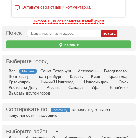
Оставьте свой отзыв и комментарий.
Информация для представителей фирм
Поиск
на карте
Выберите город
Все
Санкт-Петербург
Астрахань
Владивосток
Москва
Волгоград
Екатеринбург
Казань
Киев
Краснодар
Красноярск
Нижний Новгород
Новосибирск
Омск
Ростов-на-Дону
Рязань
Самара
Уфа
Челябинск
Выбрать другой город
Сортировать по
количеству отзывов
рейтингу
популярности
названию
Выберите район
Все
Академический
Алексеевский
Алтуфьевский