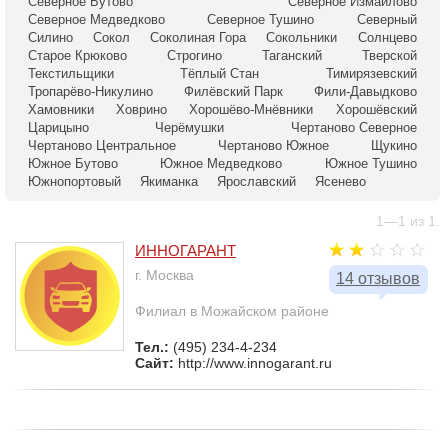
Северное Бутово
Северное Измайлово
Северное Медведково
Северное Тушино
Северный
Силино
Сокол
Соколиная Гора
Сокольники
Солнцево
Старое Крюково
Строгино
Таганский
Тверской
Текстильщики
Тёплый Стан
Тимирязевский
Тропарёво-Никулино
Филёвский Парк
Фили-Давыдково
Хамовники
Ховрино
Хорошёво-Мнёвники
Хорошёвский
Царицыно
Черёмушки
Чертаново Северное
Чертаново Центральное
Чертаново Южное
Щукино
Южное Бутово
Южное Медведково
Южное Тушино
Южнопортовый
Якиманка
Ярославский
Ясенево
1—1 из 1.
ИННОГАРАНТ
г. Москва
14 отзывов
Филиал в Можайском районе
Тел.:
(495) 234-4-234
Сайт:
http://www.innogarant.ru