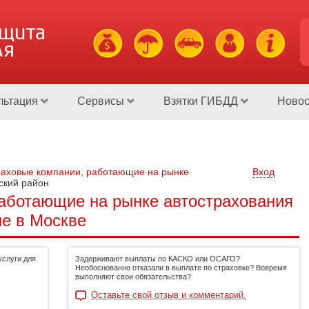
ащита
ля
льтация
Сервисы
Взятки ГИБДД
Новос
аховые компании, работающие на рынке
Вход
ский район
аботающие на рынке автострахования
е в Москве
слуги для
Задерживают выплаты по КАСКО или ОСАГО?
Необоснованно отказали в выплате по страховке? Вовремя
выполняют свои обязательства?
Оставьте свой отзыв и комментарий.