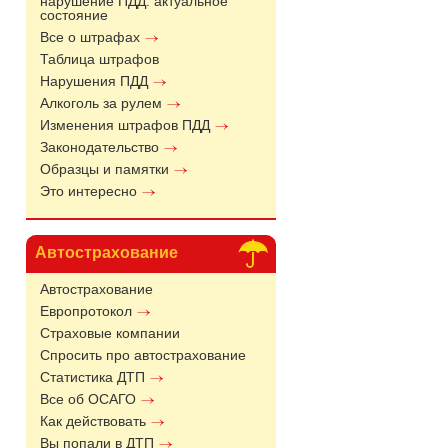
нарушение ПДД: актуальное
состояние
Все о штрафах
Таблица штрафов
Нарушения ПДД
Алкоголь за рулем
Изменения штрафов ПДД
Законодательство
Образцы и памятки
Это интересно
Автострахование
Автострахование
Европротокол
Страховые компании
Спросить про автострахование
Статистика ДТП
Все об ОСАГО
Как действовать
Вы попали в ДТП