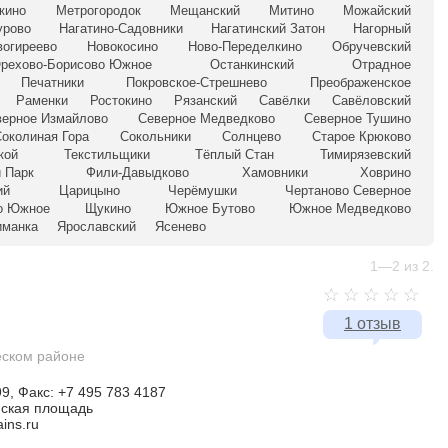
кино
Метрогородок
Мещанский
Митино
Можайский
урово
Нагатино-Садовники
Нагатинский Затон
Нагорный
вогиреево
Новокосино
Ново-Переделкино
Обручевский
рехово-Борисово Южное
Останкинский
Отрадное
Печатники
Покровское-Стрешнево
Преображенское
Раменки
Ростокино
Рязанский
Савёлки
Савёловский
верное Измайлово
Северное Медведково
Северное Тушино
околиная Гора
Сокольники
Солнцево
Старое Крюково
кой
Текстильщики
Тёплый Стан
Тимирязевский
 Парк
Фили-Давыдково
Хамовники
Ховрино
ий
Царицыно
Черёмушки
Чертаново Северное
о Южное
Щукино
Южное Бутово
Южное Медведково
иманка
Ярославский
Ясенево
1—2 из 2.
1 отзыв
еском районе
9, Факс: +7 495 783 4187
ская площадь
ains.ru