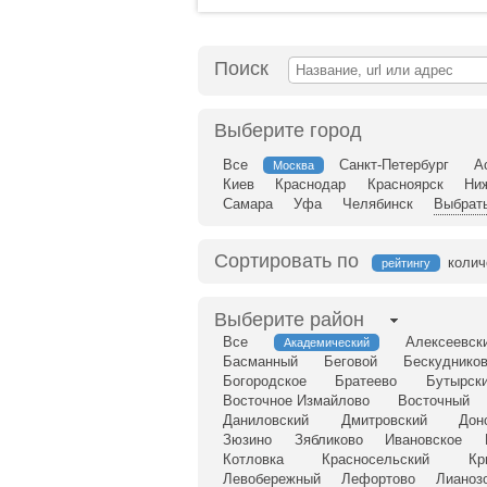
Поиск
Выберите город
Все
Санкт-Петербург
А
Москва
Киев
Краснодар
Красноярск
Ни
Самара
Уфа
Челябинск
Выбрать
Сортировать по
колич
рейтингу
Выберите район
Все
Алексеевск
Академический
Басманный
Беговой
Бескудников
Богородское
Братеево
Бутырск
Восточное Измайлово
Восточный
Даниловский
Дмитровский
Дон
Зюзино
Зябликово
Ивановское
Котловка
Красносельский
Кр
Левобережный
Лефортово
Лианоз