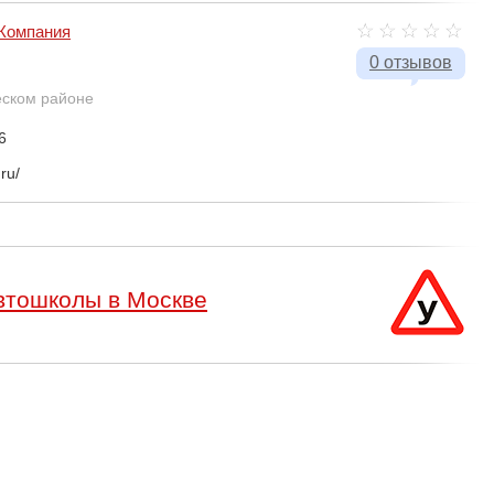
Компания
0 отзывов
еском районе
6
ru/
втошколы в Москве