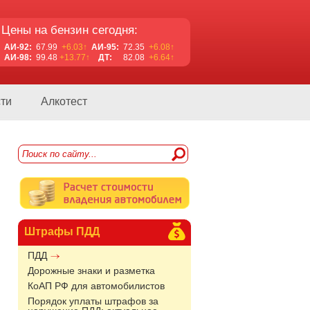
Цены на бензин сегодня:
АИ-92:
67.99
+6.03↑
АИ-95:
72.35
+6.08↑
АИ-98:
99.48
+13.77↑
ДТ:
82.08
+6.64↑
ти
Алкотест
Штрафы ПДД
ПДД
Дорожные знаки и разметка
КоАП РФ для автомобилистов
Порядок уплаты штрафов за