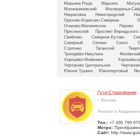
Марьина Роща
Марьино
Матуш
Молжаниновский
Москворечье-Саб
Некрасовка
Нижегородский
Но
Орехово-Борисово Северное
О
Очаково-Матвеевское
Перово
Пресненский
Проспект Вернадского
Свиблово
Северное Бутово
Се
Северный
Силино
Сокол
С
Строгино
Таганский
Тверс
Тропарёво-Никулино
Филёвский
Хорошёво-Мнёвники
Хорошёвск
Чертаново Центральное
Чертанов
Южное Тушино
Южнопортовый
Як
Гута-Страхование
г. Москва
Филиал в Академич
Тел.:
+7 495 799 979
Метро:
Преображен
Сайт:
http://www.gut