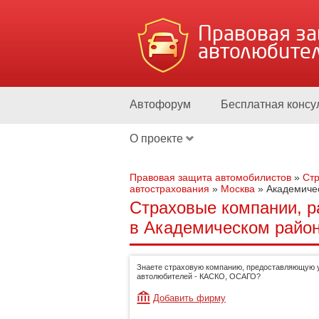
Правовая з
автолюбите
Автофорум
Бесплатная консу
О проекте
Правовая защита автомобилистов
»
Стр
автострахования
»
Москва
»
Академиче
Страховые компании, р
в Академическом район
Знаете страховую компанию, предоставляющую у
автолюбителей - КАСКО, ОСАГО?
Добавить фирму