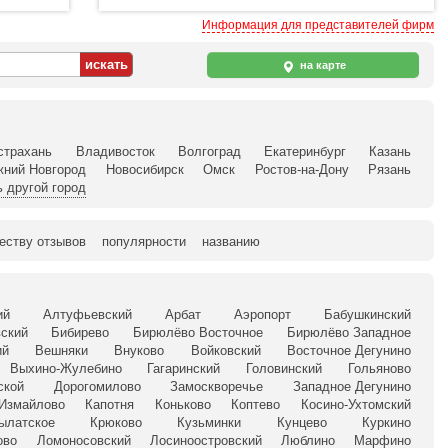
Информация для представителей фирм
на карте
страхань
Владивосток
Волгоград
Екатеринбург
Казань
жний Новгород
Новосибирск
Омск
Ростов-на-Дону
Рязань
 другой город
еству отзывов
популярности
названию
ий
Алтуфьевский
Арбат
Аэропорт
Бабушкинский
ский
Бибирево
Бирюлёво Восточное
Бирюлёво Западное
ий
Вешняки
Внуково
Войковский
Восточное Дегунино
Выхино-Жулебино
Гагаринский
Головинский
Гольяново
ской
Дорогомилово
Замоскворечье
Западное Дегунино
Измайлово
Капотня
Коньково
Коптево
Косино-Ухтомский
ылатское
Крюково
Кузьминки
Кунцево
Куркино
ово
Ломоносовский
Лосиноостровский
Люблино
Марфино