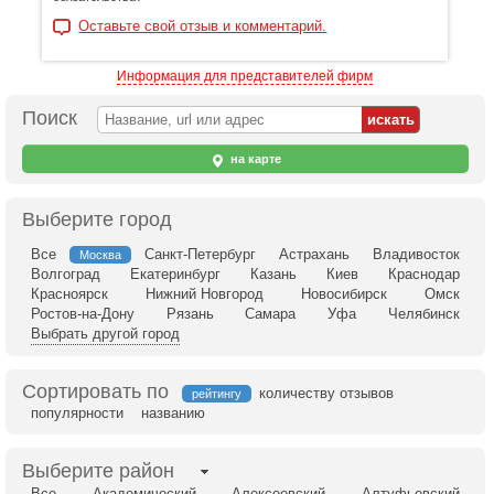
Оставьте свой отзыв и комментарий.
Информация для представителей фирм
Поиск
на карте
Выберите город
Все
Санкт-Петербург
Астрахань
Владивосток
Москва
Волгоград
Екатеринбург
Казань
Киев
Краснодар
Красноярск
Нижний Новгород
Новосибирск
Омск
Ростов-на-Дону
Рязань
Самара
Уфа
Челябинск
Выбрать другой город
Сортировать по
количеству отзывов
рейтингу
популярности
названию
Выберите район
Все
Академический
Алексеевский
Алтуфьевский