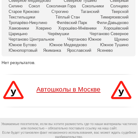
Северное Медведково
Северное Тушино
Северный
Силино
Сокол
Соколиная Гора
Сокольники
Солнцево
Старое Крюково
Строгино
Таганский
Тверской
Текстильщики
Тёплый Стан
Тимирязевский
Тропарёво-Никулино
Филёвский Парк
Фили-Давыдково
Хамовники
Ховрино
Хорошёво-Мнёвники
Хорошёвский
Царицыно
Черёмушки
Чертаново Северное
Чертаново Центральное
Чертаново Южное
Щукино
Южное Бутово
Южное Медведково
Южное Тушино
Южнопортовый
Якиманка
Ярославский
Ясенево
Нет результатов.
Автошколы в Москве
Уважаемые посетители, если вы хотите разместить где-то наши материалы частично
или полностью – обязательно поставьте ссылку на наш сайт.
Если будет установлен факт незаконного использования, вас может ждать судебное
разбирательство.