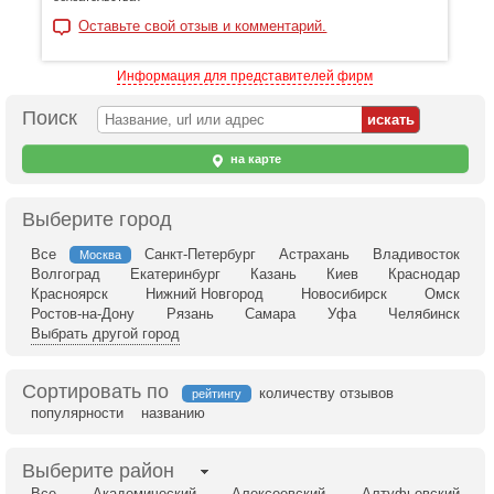
Оставьте свой отзыв и комментарий.
Информация для представителей фирм
Поиск
на карте
Выберите город
Все
Санкт-Петербург
Астрахань
Владивосток
Москва
Волгоград
Екатеринбург
Казань
Киев
Краснодар
Красноярск
Нижний Новгород
Новосибирск
Омск
Ростов-на-Дону
Рязань
Самара
Уфа
Челябинск
Выбрать другой город
Сортировать по
количеству отзывов
рейтингу
популярности
названию
Выберите район
Все
Академический
Алексеевский
Алтуфьевский