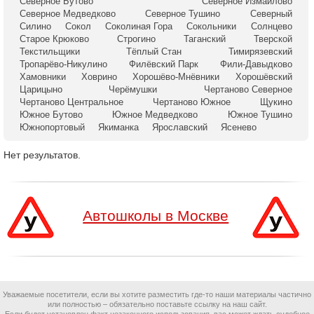
Северное Бутово
Северное Измайлово
Северное Медведково
Северное Тушино
Северный
Силино
Сокол
Соколиная Гора
Сокольники
Солнцево
Старое Крюково
Строгино
Таганский
Тверской
Текстильщики
Тёплый Стан
Тимирязевский
Тропарёво-Никулино
Филёвский Парк
Фили-Давыдково
Хамовники
Ховрино
Хорошёво-Мнёвники
Хорошёвский
Царицыно
Черёмушки
Чертаново Северное
Чертаново Центральное
Чертаново Южное
Щукино
Южное Бутово
Южное Медведково
Южное Тушино
Южнопортовый
Якиманка
Ярославский
Ясенево
Нет результатов.
Автошколы в Москве
Уважаемые посетители, если вы хотите разместить где-то наши материалы частично
или полностью – обязательно поставьте ссылку на наш сайт.