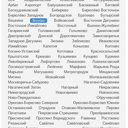
Арбат
Аэропорт
Бабушкинский
Басманный
Беговой
Бескудниковский
Бибирево
Бирюлёво Восточное
Бирюлёво Западное
Богородское
Братеево
Бутырский
Вешняки
Войковский
Восточное Дегунино
Внуково
Восточное Измайлово
Восточный
Выхино-Жулебино
Гагаринский
Головинский
Гольяново
Даниловский
Дмитровский
Донской
Дорогомилово
Замоскворечье
Западное Дегунино
Зюзино
Зябликово
Ивановское
Измайлово
Капотня
Коньково
Коптево
Косино-Ухтомский
Котловка
Красносельский
Крылатское
Крюково
Кузьминки
Кунцево
Куркино
Левобережный
Лефортово
Лианозово
Ломоносовский
Лосиноостровский
Люблино
Марфино
Марьина Роща
Марьино
Матушкино
Метрогородок
Мещанский
Митино
Можайский
Молжаниновский
Москворечье-Сабурово
Нагатино-Садовники
Нагатинский Затон
Нагорный
Некрасовка
Нижегородский
Новогиреево
Новокосино
Ново-Переделкино
Обручевский
Орехово-Борисово Северное
Орехово-Борисово Южное
Останкинский
Отрадное
Очаково-Матвеевское
Перово
Печатники
Покровское-Стрешнево
Преображенское
Пресненский
Проспект Вернадского
Раменки
Ростокино
Рязанский
Савёлки
Савёловский
Свиблово