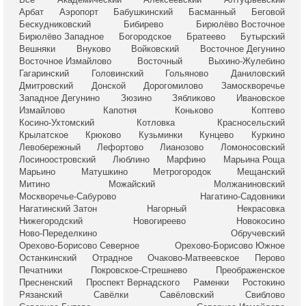
Арбат
Аэропорт
Бабушкинский
Басманный
Беговой
Бескудниковский
Бибирево
Бирюлёво Восточное
Бирюлёво Западное
Богородское
Братеево
Бутырский
Вешняки
Внуково
Войковский
Восточное Дегунино
Восточное Измайлово
Восточный
Выхино-Жулебино
Гагаринский
Головинский
Гольяново
Даниловский
Дмитровский
Донской
Дорогомилово
Замоскворечье
Западное Дегунино
Зюзино
Зябликово
Ивановское
Измайлово
Капотня
Коньково
Коптево
Косино-Ухтомский
Котловка
Красносельский
Крылатское
Крюково
Кузьминки
Кунцево
Куркино
Левобережный
Лефортово
Лианозово
Ломоносовский
Лосиноостровский
Люблино
Марфино
Марьина Роща
Марьино
Матушкино
Метрогородок
Мещанский
Митино
Можайский
Молжаниновский
Москворечье-Сабурово
Нагатино-Садовники
Нагатинский Затон
Нагорный
Некрасовка
Нижегородский
Новогиреево
Новокосино
Ново-Переделкино
Обручевский
Орехово-Борисово Северное
Орехово-Борисово Южное
Останкинский
Отрадное
Очаково-Матвеевское
Перово
Печатники
Покровское-Стрешнево
Преображенское
Пресненский
Проспект Вернадского
Раменки
Ростокино
Рязанский
Савёлки
Савёловский
Свиблово