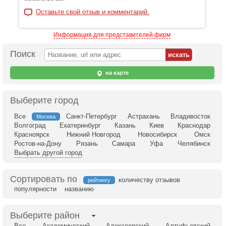
Оставьте свой отзыв и комментарий.
Информация для представителей фирм
Поиск
на карте
Выберите город
Все
Санкт-Петербург
Астрахань
Владивосток
Москва
Волгоград
Екатеринбург
Казань
Киев
Краснодар
Красноярск
Нижний Новгород
Новосибирск
Омск
Ростов-на-Дону
Рязань
Самара
Уфа
Челябинск
Выбрать другой город
Сортировать по
количеству отзывов
рейтингу
популярности
названию
Выберите район
Все
Академический
Алексеевский
Алтуфьевский