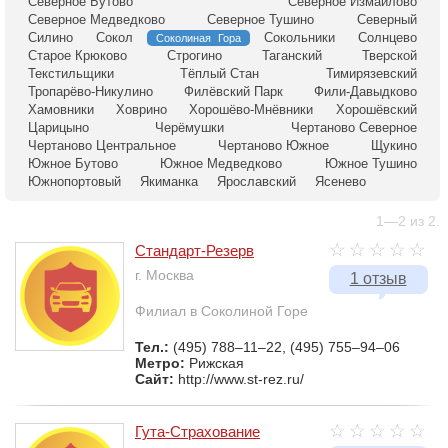
Северное Бутово
Северное Измайлово
Северное Медведково
Северное Тушино
Северный
Силино
Сокол
Сокольники
Солнцево
Соколиная Гора
Старое Крюково
Строгино
Таганский
Тверской
Текстильщики
Тёплый Стан
Тимирязевский
Тропарёво-Никулино
Филёвский Парк
Фили-Давыдково
Хамовники
Ховрино
Хорошёво-Мнёвники
Хорошёвский
Царицыно
Черёмушки
Чертаново Северное
Чертаново Центральное
Чертаново Южное
Щукино
Южное Бутово
Южное Медведково
Южное Тушино
Южнопортовый
Якиманка
Ярославский
Ясенево
1—2 из 2.
Стандарт-Резерв
г. Москва
1 отзыв
Филиал в Соколиной Горе
Тел.:
(495) 788–11–22, (495) 755–94–06
Метро:
Рижская
Сайт:
http://www.st-rez.ru/
Гута-Страхование