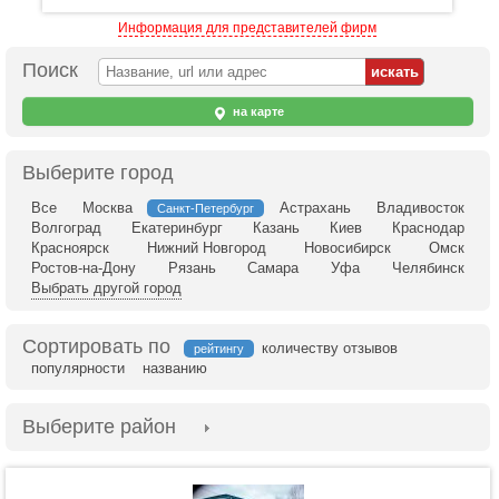
Информация для представителей фирм
Поиск
на карте
Выберите город
Все
Москва
Астрахань
Владивосток
Санкт-Петербург
Волгоград
Екатеринбург
Казань
Киев
Краснодар
Красноярск
Нижний Новгород
Новосибирск
Омск
Ростов-на-Дону
Рязань
Самара
Уфа
Челябинск
Выбрать другой город
Сортировать по
количеству отзывов
рейтингу
популярности
названию
Выберите район