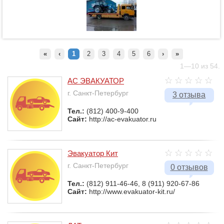
«
‹
1
2
3
4
5
6
›
»
1—10 из 54.
АС ЭВАКУАТОР
г. Санкт-Петербург
3 отзыва
Тел.:
(812) 400-9-400
Сайт:
http://ac-evakuator.ru
Эвакуатор Кит
г. Санкт-Петербург
0 отзывов
Тел.:
(812) 911-46-46, 8 (911) 920-67-86
Сайт:
http://www.evakuator-kit.ru/