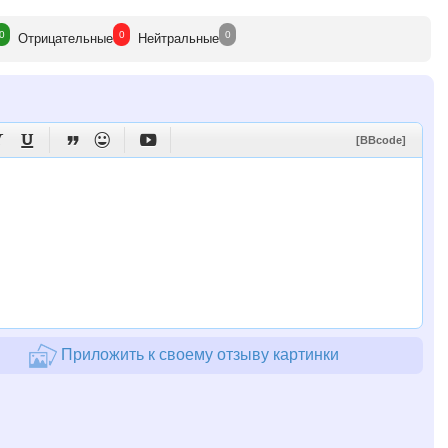
0
0
0
Отрицат
ельные
Нейтр
альные





[BBcode]
Приложить к своему отзыву картинки