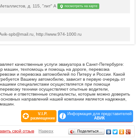
еталлистов, д. 115, "лит" А
посмотреть на карте
 Avik-spb@mail.ru, http://www.974-1000.ru
вляет качественные услуги эвакуатора в Санкт-Петербурге:
тор машин, техпомощь и помощь на дороге, перевозка
еревозки и перевозка автомобилей по Питеру и России. Какой
ребуется Вашему автомобилю, зависит в первую очередь от
 нашими специалистами осуществляется при помощи
 перевозку техники осуществляют опытные водители,
стные и ответственные специалисты, которым можно доверить
 основных направлений нашей компании является надежная,
 машин.
V.I.P.
Информация для представителей
размещение
АВИК
авить свой отзыв
Наверх
Поделиться…