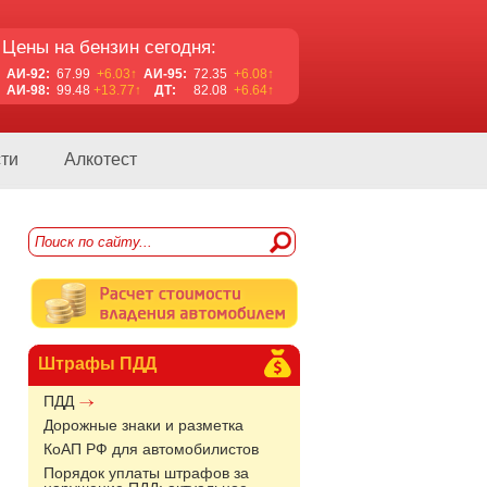
Цены на бензин сегодня:
АИ-92:
67.99
+6.03↑
АИ-95:
72.35
+6.08↑
АИ-98:
99.48
+13.77↑
ДТ:
82.08
+6.64↑
ти
Алкотест
Штрафы ПДД
ПДД
Дорожные знаки и разметка
КоАП РФ для автомобилистов
Порядок уплаты штрафов за