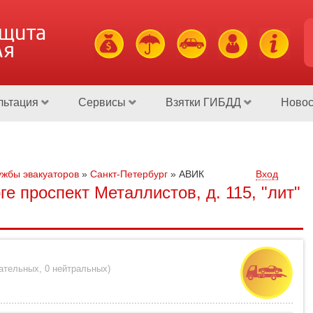
ащита
ля
льтация
Сервисы
Взятки ГИБДД
Новос
жбы эвакуаторов
»
Санкт-Петербург
»
АВИК
Вход
е проспект Металлистов, д. 115, "лит"
цательных
,
0 нейтральных
)