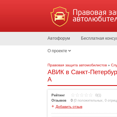
Правовая з
автолюбите
Автофорум
Бесплатная консу
О проекте
Правовая защита автомобилистов
»
Слу
АВИК в Санкт-Петербург
А
Рейтинг
0(1)
Отзывов
0
(
0 положительных
,
0 отри
+
Добавить отзыв