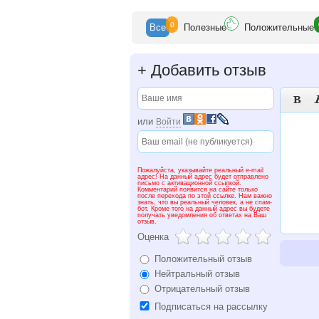
0
Все
Полезн
ые
Положит
ельные
+
Добавить отзыв

или
Войти
Пожалуйста, указывайте реальный e-mail
адрес! На данный адрес будет отправлено
письмо с активационной ссылкой.
Комментарий появится на сайте только
после перехода по этой ссылке. Нам важно
знать, что вы реальный человек, а не спам-
бот. Кроме того на данный адрес вы будете
получать уведомления об ответах на Ваш
отзыв.
Оценка
Положительный отзыв
Нейтральный отзыв
Отрицательный отзыв
Подписаться на рассылку