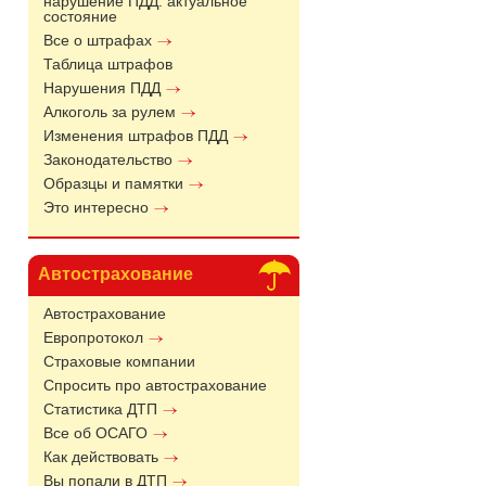
нарушение ПДД: актуальное
состояние
Все о штрафах
Таблица штрафов
Нарушения ПДД
Алкоголь за рулем
Изменения штрафов ПДД
Законодательство
Образцы и памятки
Это интересно
Автострахование
Автострахование
Европротокол
Страховые компании
Спросить про автострахование
Статистика ДТП
Все об ОСАГО
Как действовать
Вы попали в ДТП