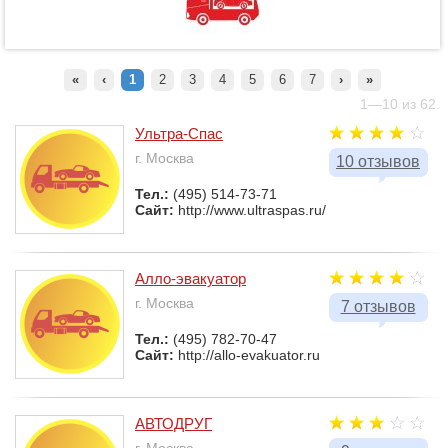
«
‹
1
2
3
4
5
6
7
›
»
1—10 из 62.
Ультра-Спас
г. Москва
10 отзывов
Тел.:
(495) 514-73-71
Сайт:
http://www.ultraspas.ru/
Алло-эвакуатор
г. Москва
7 отзывов
Тел.:
(495) 782-70-47
Сайт:
http://allo-evakuator.ru
АВТОДРУГ