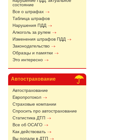
нарушение ПДД: актуальное
состояние
Все о штрафах
Таблица штрафов
Нарушения ПДД
Алкоголь за рулем
Изменения штрафов ПДД
Законодательство
Образцы и памятки
Это интересно
Автострахование
Автострахование
Европротокол
Страховые компании
Спросить про автострахование
Статистика ДТП
Все об ОСАГО
Как действовать
Вы попали в ДТП