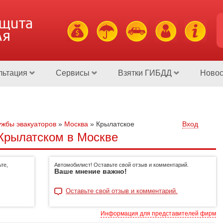
ащита
ля
льтация
Сервисы
Взятки ГИБДД
Новос
жбы эвакуаторов
»
Москва
»
Крылатское
Вход
Крылатском в Москве
те,
Автомобилист! Оставьте свой отзыв и комментарий.
Ваше мнение важно!
Оставьте свой отзыв и комментарий.
Информация для представителей фирм