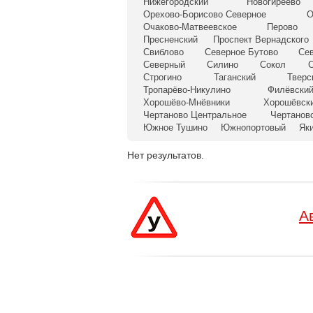
Нижегородский
Новогиреево
Орехово-Борисово Северное
О
Очаково-Матвеевское
Перово
Пресненский
Проспект Вернадского
Свиблово
Северное Бутово
Се
Северный
Силино
Сокол
С
Строгино
Таганский
Тверс
Тропарёво-Никулино
Филёвский
Хорошёво-Мнёвники
Хорошёвск
Чертаново Центральное
Чертанов
Южное Тушино
Южнопортовый
Як
Нет результатов.
А