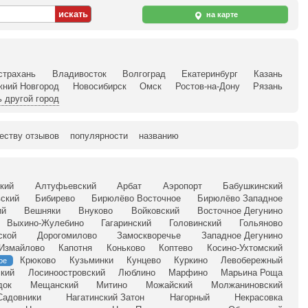
на карте
страхань
Владивосток
Волгоград
Екатеринбург
Казань
жний Новгород
Новосибирск
Омск
Ростов-на-Дону
Рязань
 другой город
еству отзывов
популярности
названию
кий
Алтуфьевский
Арбат
Аэропорт
Бабушкинский
ский
Бибирево
Бирюлёво Восточное
Бирюлёво Западное
ий
Вешняки
Внуково
Войковский
Восточное Дегунино
Выхино-Жулебино
Гагаринский
Головинский
Гольяново
ской
Дорогомилово
Замоскворечье
Западное Дегунино
Измайлово
Капотня
Коньково
Коптево
Косино-Ухтомский
Крюково
Кузьминки
Кунцево
Куркино
Левобережный
ое
кий
Лосиноостровский
Люблино
Марфино
Марьина Роща
док
Мещанский
Митино
Можайский
Молжаниновский
Садовники
Нагатинский Затон
Нагорный
Некрасовка