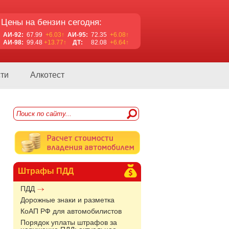
Цены на бензин сегодня:
АИ-92:
67.99
+6.03↑
АИ-95:
72.35
+6.08↑
АИ-98:
99.48
+13.77↑
ДТ:
82.08
+6.64↑
ти
Алкотест
Штрафы ПДД
ПДД
Дорожные знаки и разметка
КоАП РФ для автомобилистов
Порядок уплаты штрафов за