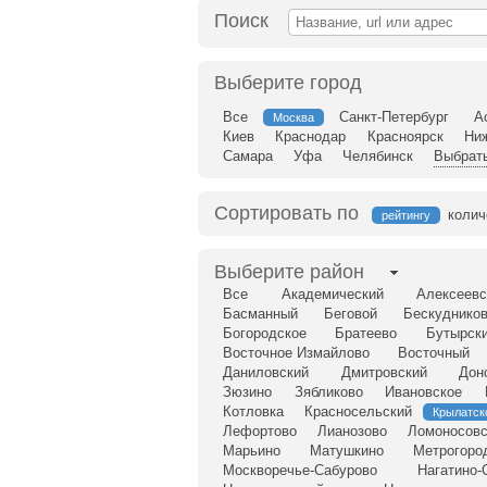
Поиск
Выберите город
Все
Санкт-Петербург
А
Москва
Киев
Краснодар
Красноярск
Ни
Самара
Уфа
Челябинск
Выбрать
Сортировать по
колич
рейтингу
Выберите район
Все
Академический
Алексеевс
Басманный
Беговой
Бескудников
Богородское
Братеево
Бутырск
Восточное Измайлово
Восточный
Даниловский
Дмитровский
Дон
Зюзино
Зябликово
Ивановское
Котловка
Красносельский
Крылатск
Лефортово
Лианозово
Ломоносовс
Марьино
Матушкино
Метрогоро
Москворечье-Сабурово
Нагатино-