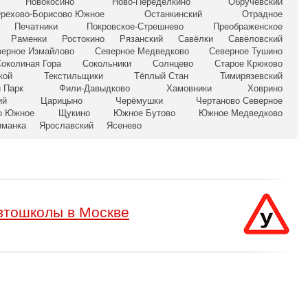
Новокосино
Ново-Переделкино
Обручевский
рехово-Борисово Южное
Останкинский
Отрадное
Печатники
Покровское-Стрешнево
Преображенское
Раменки
Ростокино
Рязанский
Савёлки
Савёловский
верное Измайлово
Северное Медведково
Северное Тушино
околиная Гора
Сокольники
Солнцево
Старое Крюково
кой
Текстильщики
Тёплый Стан
Тимирязевский
 Парк
Фили-Давыдково
Хамовники
Ховрино
ий
Царицыно
Черёмушки
Чертаново Северное
о Южное
Щукино
Южное Бутово
Южное Медведково
иманка
Ярославский
Ясенево
втошколы в Москве