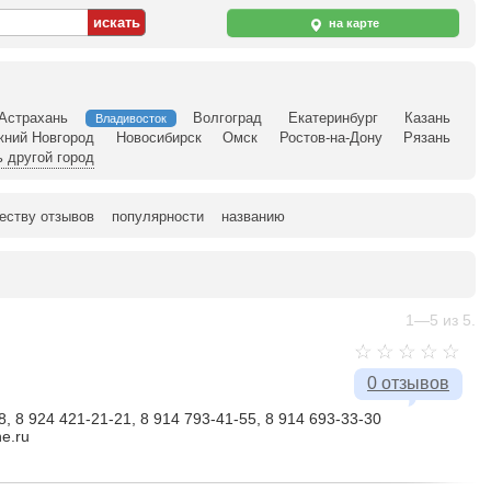
на карте
Астрахань
Волгоград
Екатеринбург
Казань
Владивосток
жний Новгород
Новосибирск
Омск
Ростов-на-Дону
Рязань
 другой город
еству отзывов
популярности
названию
1—5 из 5.
0 отзывов
8, 8 924 421-21-21, 8 914 793-41-55, 8 914 693-33-30
ne.ru