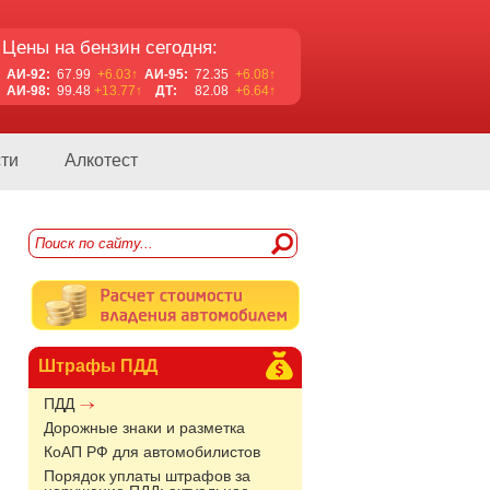
Цены на бензин сегодня:
АИ-92:
67.99
+6.03↑
АИ-95:
72.35
+6.08↑
АИ-98:
99.48
+13.77↑
ДТ:
82.08
+6.64↑
ти
Алкотест
Штрафы ПДД
ПДД
Дорожные знаки и разметка
КоАП РФ для автомобилистов
Порядок уплаты штрафов за