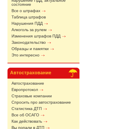
нарушение ПДД: актуальное
состояние
Все о штрафах
Таблица штрафов
Нарушения ПДД
Алкоголь за рулем
Изменения штрафов ПДД
Законодательство
Образцы и памятки
Это интересно
Автострахование
Автострахование
Европротокол
Страховые компании
Спросить про автострахование
Статистика ДТП
Все об ОСАГО
Как действовать
Вы попали в ДТП