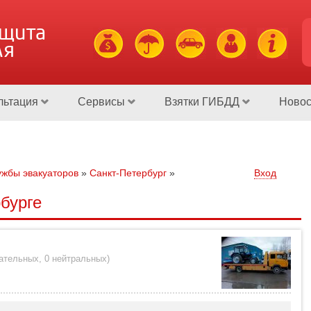
ащита
ля
льтация
Сервисы
Взятки ГИБДД
Новос
жбы эвакуаторов
»
Санкт-Петербург
»
Вход
бурге
цательных
,
0 нейтральных
)