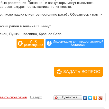
юбые расстояния. Также наши эвакуаторы могут выполнять
автовоз, аккуратное вытаскивание из кювета.
 число наших клиентов постоянно растёт. Обратитесь к нам, и
ский район в течение 30 минут.
айон, Пушкин, Колпино, Красное Село.
V.I.P.
Информация для представителей
размещение
Автоэвик
ЗАДАТЬ ВОПРОС
авить свой отзыв
Наверх
Поделиться…