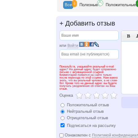
0
Все
Полезн
ые
Положит
ельные
+
Добавить отзыв

или
Войти
Пожалуйста, указывайте реальный e-mail
адрес! На данный адрес будет отправлено
письмо с активационной ссылкой.
Комментарий появится на сайте только
после перехода по этой ссылке. Нам важно
знать, что вы реальный человек, а не спам-
бот. Кроме того на данный адрес вы будете
получать уведомления об ответах на Ваш
отзыв.
Оценка
Положительный отзыв
Нейтральный отзыв
Отрицательный отзыв
Подписаться на рассылку
Ознакомлен с
Политикой конфиденциал