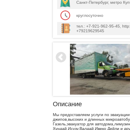
Санкт-Петербург, метро Ку
круглосуточно
тел.: +7-921-962-95-45, htt
+79219629545
Описание
Мы предоставляем услуги по эвакуации
джипов,высоких и длинных микроавтоб
Газель,эвакуатор для автодома,лимузин
Хундай,Исузу,Валдай,Ивеко Дейли и дру