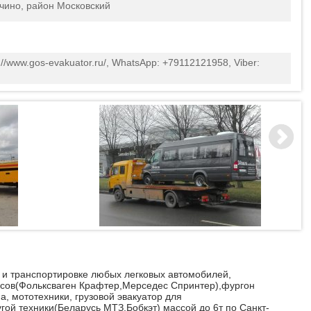
пчино, район Московский
p://www.gos-evakuator.ru/, WhatsApp: +79112121958, Viber:
 и транспортировке любых легковых автомобилей,
усов(Фольксваген Крафтер,Мерседес Спринтер),фургон
а, мототехники, грузовой эвакуатор для
гой техники(Беларусь МТЗ,Бобкэт) массой до 6т по Санкт-