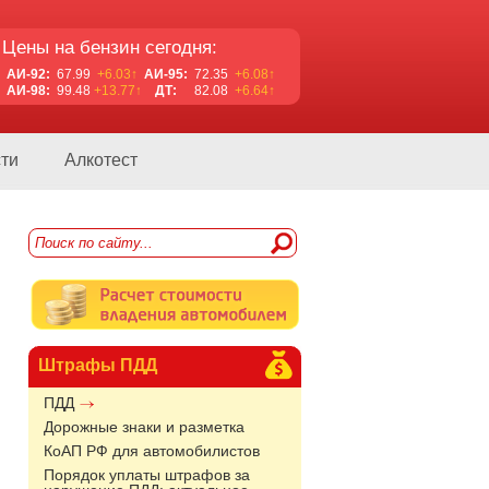
Цены на бензин сегодня:
АИ-92:
67.99
+6.03↑
АИ-95:
72.35
+6.08↑
АИ-98:
99.48
+13.77↑
ДТ:
82.08
+6.64↑
ти
Алкотест
Штрафы ПДД
ПДД
Дорожные знаки и разметка
КоАП РФ для автомобилистов
Порядок уплаты штрафов за