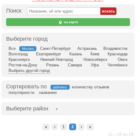
Поиск
на карте
Выберите город
Все
Санкт-Петербург
Астрахань
Владивосток
Москва
Волгоград
Екатеринбург
Казань
Киев
Краснодар
Красноярск
Нижний Новгород
Новосибирск
Омск
Ростов-на-Дону
Рязань
Самара
Уфа
Челябинск
Выбрать другой город
Сортировать по
количеству отзывов
рейтингу
популярности
названию
Выберите район
«
‹
1
2
›
»
11—18 из 18.