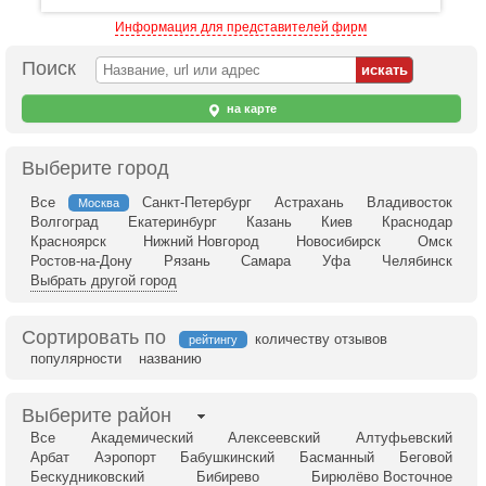
Информация для представителей фирм
Поиск
на карте
Выберите город
Все
Санкт-Петербург
Астрахань
Владивосток
Москва
Волгоград
Екатеринбург
Казань
Киев
Краснодар
Красноярск
Нижний Новгород
Новосибирск
Омск
Ростов-на-Дону
Рязань
Самара
Уфа
Челябинск
Выбрать другой город
Сортировать по
количеству отзывов
рейтингу
популярности
названию
Выберите район
Все
Академический
Алексеевский
Алтуфьевский
Арбат
Аэропорт
Бабушкинский
Басманный
Беговой
Бескудниковский
Бибирево
Бирюлёво Восточное