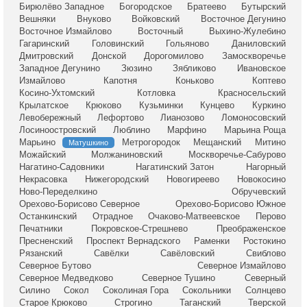
Бирюлёво Западное
Богородское
Братеево
Бутырский
Вешняки
Внуково
Войковский
Восточное Дегунино
Восточное Измайлово
Восточный
Выхино-Жулебино
Гагаринский
Головинский
Гольяново
Даниловский
Дмитровский
Донской
Дорогомилово
Замоскворечье
Западное Дегунино
Зюзино
Зябликово
Ивановское
Измайлово
Капотня
Коньково
Коптево
Косино-Ухтомский
Котловка
Красносельский
Крылатское
Крюково
Кузьминки
Кунцево
Куркино
Левобережный
Лефортово
Лианозово
Ломоносовский
Лосиноостровский
Люблино
Марфино
Марьина Роща
Марьино
Метрогородок
Мещанский
Митино
Матушкино
Можайский
Молжаниновский
Москворечье-Сабурово
Нагатино-Садовники
Нагатинский Затон
Нагорный
Некрасовка
Нижегородский
Новогиреево
Новокосино
Ново-Переделкино
Обручевский
Орехово-Борисово Северное
Орехово-Борисово Южное
Останкинский
Отрадное
Очаково-Матвеевское
Перово
Печатники
Покровское-Стрешнево
Преображенское
Пресненский
Проспект Вернадского
Раменки
Ростокино
Рязанский
Савёлки
Савёловский
Свиблово
Северное Бутово
Северное Измайлово
Северное Медведково
Северное Тушино
Северный
Силино
Сокол
Соколиная Гора
Сокольники
Солнцево
Старое Крюково
Строгино
Таганский
Тверской