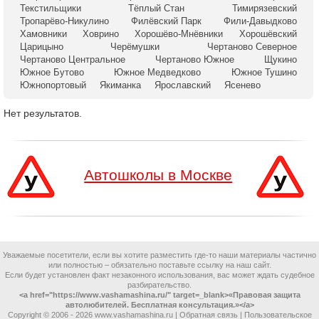
Текстильщики
Тёплый Стан
Тимирязевский
Тропарёво-Никулино
Филёвский Парк
Фили-Давыдково
Хамовники
Ховрино
Хорошёво-Мнёвники
Хорошёвский
Царицыно
Черёмушки
Чертаново Северное
Чертаново Центральное
Чертаново Южное
Щукино
Южное Бутово
Южное Медведково
Южное Тушино
Южнопортовый
Якиманка
Ярославский
Ясенево
Нет результатов.
Автошколы в Москве
Уважаемые посетители, если вы хотите разместить где-то наши материалы частично
или полностью – обязательно поставьте ссылку на наш сайт.
Если будет установлен факт незаконного использования, вас может ждать судебное
разбирательство.
<a href="https://www.vashamashina.ru/" target=_blank>«Правовая защита
автолюбителей. Бесплатная консультация.»</a>
Copyright © 2006 -
2026 www.vashamashina.ru |
Обратная связь
|
Пользовательское