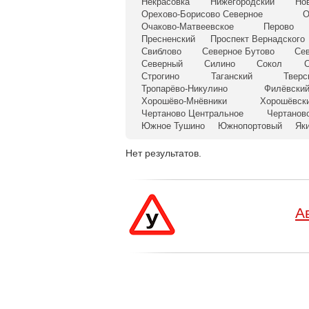
Некрасовка
Нижегородский
Но
Орехово-Борисово Северное
О
Очаково-Матвеевское
Перово
Пресненский
Проспект Вернадского
Свиблово
Северное Бутово
Се
Северный
Силино
Сокол
С
Строгино
Таганский
Тверс
Тропарёво-Никулино
Филёвский
Хорошёво-Мнёвники
Хорошёвск
Чертаново Центральное
Чертанов
Южное Тушино
Южнопортовый
Як
Нет результатов.
А