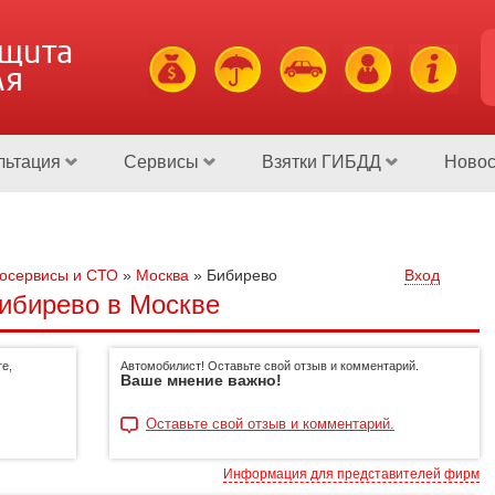
ащита
ля
льтация
Сервисы
Взятки ГИБДД
Новос
осервисы и СТО
»
Москва
»
Бибирево
Вход
ибирево в Москве
е,
Автомобилист! Оставьте свой отзыв и комментарий.
Ваше мнение важно!
Оставьте свой отзыв и комментарий.
Информация для представителей фирм