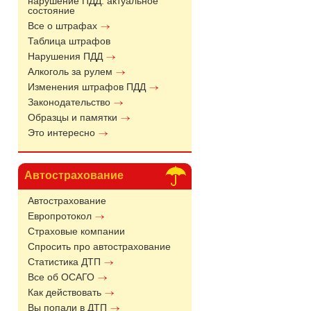
нарушение ПДД: актуальное
состояние
Все о штрафах
Таблица штрафов
Нарушения ПДД
Алкоголь за рулем
Изменения штрафов ПДД
Законодательство
Образцы и памятки
Это интересно
Автострахование
Автострахование
Европротокол
Страховые компании
Спросить про автострахование
Статистика ДТП
Все об ОСАГО
Как действовать
Вы попали в ДТП