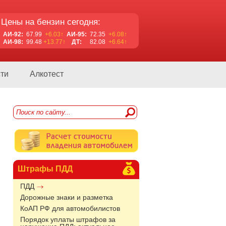
Цены на бензин сегодня:
АИ-92:
67.99
+6.03↑
АИ-95:
72.35
+6.08↑
АИ-98:
99.48
+13.77↑
ДТ:
82.08
+6.64↑
ти
Алкотест
Штрафы ПДД
ПДД
Дорожные знаки и разметка
КоАП РФ для автомобилистов
Порядок уплаты штрафов за