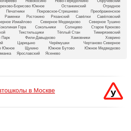
вогиреево
Новокосино
Ново-Переделкино
Обручевский
рехово-Борисово Южное
Останкинский
Отрадное
Печатники
Покровское-Стрешнево
Преображенское
Раменки
Ростокино
Рязанский
Савёлки
Савёловский
верное Измайлово
Северное Медведково
Северное Тушино
околиная Гора
Сокольники
Солнцево
Старое Крюково
кой
Текстильщики
Тёплый Стан
Тимирязевский
 Парк
Фили-Давыдково
Хамовники
Ховрино
ий
Царицыно
Черёмушки
Чертаново Северное
о Южное
Щукино
Южное Бутово
Южное Медведково
иманка
Ярославский
Ясенево
втошколы в Москве