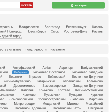
на карте
страхань
Владивосток
Волгоград
Екатеринбург
Казань
жний Новгород
Новосибирск
Омск
Ростов-на-Дону
Рязань
 другой город
еству отзывов
популярности
названию
кий
Алтуфьевский
Арбат
Аэропорт
Бабушкинский
вский
Бирюлёво Восточное
Бирюлёво Западное
Бибирево
ий
Вешняки
Внуково
Войковский
Восточное Дегунино
Выхино-Жулебино
Гагаринский
Головинский
Гольяново
ской
Дорогомилово
Замоскворечье
Западное Дегунино
Измайлово
Капотня
Коньково
Коптево
Косино-Ухтомский
ылатское
Крюково
Кузьминки
Кунцево
Куркино
ово
Ломоносовский
Лосиноостровский
Люблино
Марфино
кино
Метрогородок
Мещанский
Митино
Можайский
урово
Нагатино-Садовники
Нагатинский Затон
Нагорный