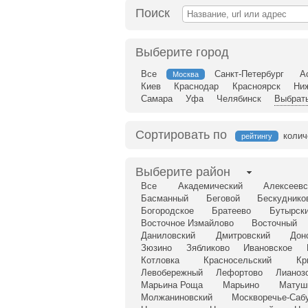
Поиск
Выберите город
Все
Санкт-Петербург
А
Москва
Киев
Краснодар
Красноярск
Ни
Самара
Уфа
Челябинск
Выбрать
Сортировать по
колич
рейтингу
Выберите район
Все
Академический
Алексеевс
Басманный
Беговой
Бескуднико
Богородское
Братеево
Бутырск
Восточное Измайлово
Восточный
Даниловский
Дмитровский
Дон
Зюзино
Зябликово
Ивановское
Котловка
Красносельский
Кр
Левобережный
Лефортово
Лианоз
Марьина Роща
Марьино
Матуш
Молжаниновский
Москворечье-Саб