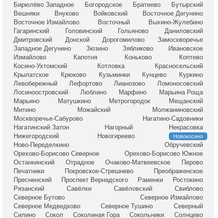
Бирюлёво Западное
Богородское
Братеево
Бутырский
Вешняки
Внуково
Войковский
Восточное Дегунино
Восточное Измайлово
Восточный
Выхино-Жулебино
Гагаринский
Головинский
Гольяново
Даниловский
Дмитровский
Донской
Дорогомилово
Замоскворечье
Западное Дегунино
Зюзино
Зябликово
Ивановское
Измайлово
Капотня
Коньково
Коптево
Косино-Ухтомский
Котловка
Красносельский
Крылатское
Крюково
Кузьминки
Кунцево
Куркино
Левобережный
Лефортово
Лианозово
Ломоносовский
Лосиноостровский
Люблино
Марфино
Марьина Роща
Марьино
Матушкино
Метрогородок
Мещанский
Митино
Можайский
Молжаниновский
Москворечье-Сабурово
Нагатино-Садовники
Нагатинский Затон
Нагорный
Некрасовка
Нижегородский
Новогиреево
Новокосино
Ново-Переделкино
Обручевский
Орехово-Борисово Северное
Орехово-Борисово Южное
Останкинский
Отрадное
Очаково-Матвеевское
Перово
Печатники
Покровское-Стрешнево
Преображенское
Пресненский
Проспект Вернадского
Раменки
Ростокино
Рязанский
Савёлки
Савёловский
Свиблово
Северное Бутово
Северное Измайлово
Северное Медведково
Северное Тушино
Северный
Силино
Сокол
Соколиная Гора
Сокольники
Солнцево