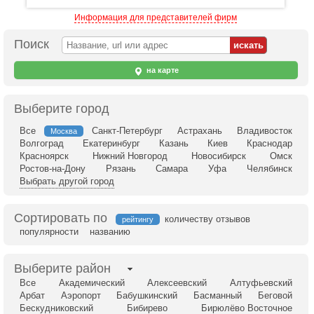
Информация для представителей фирм
Поиск
на карте
Выберите город
Все
Санкт-Петербург
Астрахань
Владивосток
Москва
Волгоград
Екатеринбург
Казань
Киев
Краснодар
Красноярск
Нижний Новгород
Новосибирск
Омск
Ростов-на-Дону
Рязань
Самара
Уфа
Челябинск
Выбрать другой город
Сортировать по
количеству отзывов
рейтингу
популярности
названию
Выберите район
Все
Академический
Алексеевский
Алтуфьевский
Арбат
Аэропорт
Бабушкинский
Басманный
Беговой
Бескудниковский
Бибирево
Бирюлёво Восточное