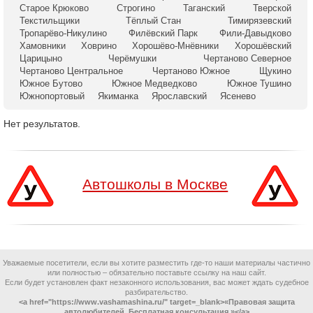
Старое Крюково
Строгино
Таганский
Тверской
Текстильщики
Тёплый Стан
Тимирязевский
Тропарёво-Никулино
Филёвский Парк
Фили-Давыдково
Хамовники
Ховрино
Хорошёво-Мнёвники
Хорошёвский
Царицыно
Черёмушки
Чертаново Северное
Чертаново Центральное
Чертаново Южное
Щукино
Южное Бутово
Южное Медведково
Южное Тушино
Южнопортовый
Якиманка
Ярославский
Ясенево
Нет результатов.
Автошколы в Москве
Уважаемые посетители, если вы хотите разместить где-то наши материалы частично
или полностью – обязательно поставьте ссылку на наш сайт.
Если будет установлен факт незаконного использования, вас может ждать судебное
разбирательство.
<a href="https://www.vashamashina.ru/" target=_blank>«Правовая защита
автолюбителей. Бесплатная консультация.»</a>