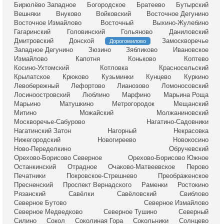
Бирюлёво Западное
Богородское
Братеево
Бутырский
Вешняки
Внуково
Войковский
Восточное Дегунино
Восточное Измайлово
Восточный
Выхино-Жулебино
Гагаринский
Головинский
Гольяново
Даниловский
Дмитровский
Донской
Замоскворечье
Дорогомилово
Западное Дегунино
Зюзино
Зябликово
Ивановское
Измайлово
Капотня
Коньково
Коптево
Косино-Ухтомский
Котловка
Красносельский
Крылатское
Крюково
Кузьминки
Кунцево
Куркино
Левобережный
Лефортово
Лианозово
Ломоносовский
Лосиноостровский
Люблино
Марфино
Марьина Роща
Марьино
Матушкино
Метрогородок
Мещанский
Митино
Можайский
Молжаниновский
Москворечье-Сабурово
Нагатино-Садовники
Нагатинский Затон
Нагорный
Некрасовка
Нижегородский
Новогиреево
Новокосино
Ново-Переделкино
Обручевский
Орехово-Борисово Северное
Орехово-Борисово Южное
Останкинский
Отрадное
Очаково-Матвеевское
Перово
Печатники
Покровское-Стрешнево
Преображенское
Пресненский
Проспект Вернадского
Раменки
Ростокино
Рязанский
Савёлки
Савёловский
Свиблово
Северное Бутово
Северное Измайлово
Северное Медведково
Северное Тушино
Северный
Силино
Сокол
Соколиная Гора
Сокольники
Солнцево