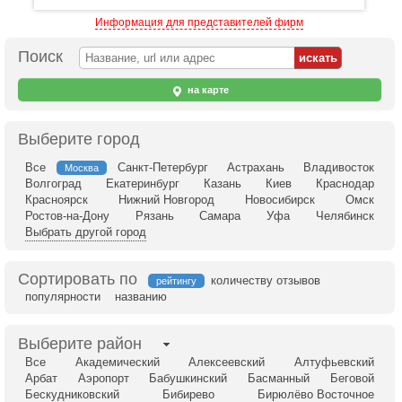
Информация для представителей фирм
Поиск
на карте
Выберите город
Все
Санкт-Петербург
Астрахань
Владивосток
Москва
Волгоград
Екатеринбург
Казань
Киев
Краснодар
Красноярск
Нижний Новгород
Новосибирск
Омск
Ростов-на-Дону
Рязань
Самара
Уфа
Челябинск
Выбрать другой город
Сортировать по
количеству отзывов
рейтингу
популярности
названию
Выберите район
Все
Академический
Алексеевский
Алтуфьевский
Арбат
Аэропорт
Бабушкинский
Басманный
Беговой
Бескудниковский
Бибирево
Бирюлёво Восточное