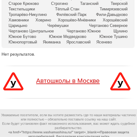
Старое Крюково
Строгино
Таганский
Тверской
Текстильщики
Тёплый Стан
Тимирязевский
Тропарёво-Никулино
Филёвский Парк
Фили-Давыдково
Хамовники
Ховрино
Хорошёво-Мнёвники
Хорошёвский
Царицыно
Черёмушки
Чертаново Северное
Чертаново Центральное
Чертаново Южное
Щукино
Южное Бутово
Южное Медведково
Южное Тушино
Южнопортовый
Якиманка
Ярославский
Ясенево
Нет результатов.
Автошколы в Москве
Уважаемые посетители, если вы хотите разместить где-то наши материалы частично
или полностью – обязательно поставьте ссылку на наш сайт.
Если будет установлен факт незаконного использования, вас может ждать судебное
разбирательство.
<a href="https://www.vashamashina.ru/" target=_blank>«Правовая защита
автолюбителей. Бесплатная консультация.»</a>