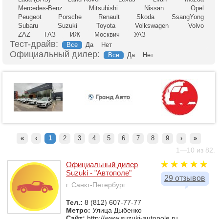
Mercedes-Benz
Mitsubishi
Nissan
Opel
Peugeot
Porsche
Renault
Skoda
SsangYong
Subaru
Suzuki
Toyota
Volkswagen
Volvo
ZAZ
ГАЗ
ИЖ
Москвич
УАЗ
Тест-драйв:
Все
Да
Нет
Официальный дилер:
Все
Да
Нет
«
‹
1
2
3
4
5
6
7
8
9
›
»
1—10 из 82.
Официальный дилер
Suzuki - "Автополе"
29 отзывов
г. Санкт-Петербург
Тел.:
8 (812) 607-77-77
Метро:
Улица Дыбенко
Сайт:
http://www.suzuki-autopole.ru