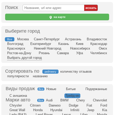
Поиск
на карте
Выберите город
Москва
Санкт-Петербург
Астрахань
Владивосток
Все
Волгоград
Екатеринбург
Казань
Киев
Краснодар
Красноярск
Нижний Новгород
Новосибирск
Омск
Ростов-на-Дону
Рязань
Самара
Уфа
Челябинск
Выбрать другой город
Сортировать по
количеству отзывов
рейтингу
популярности
названию
Новые
Битые
Подержанные
Все
С аукциона
Трейд-ин
Audi
BMW
Chery
Chevrolet
Все
Chrysler
Citroen
Daewoo
Dodge
Fiat
Ford
Great Wall
Honda
Hyundai
Infiniti
Jeep
Kia
Lada (ВАЗ)
Land Rover
Lexus
Lifan
Mazda