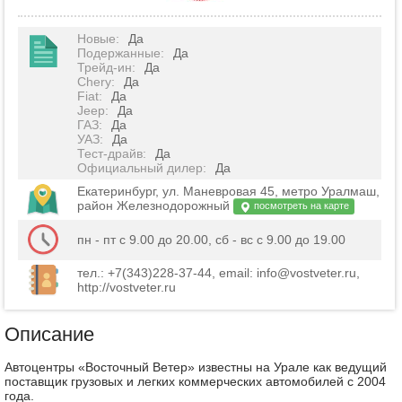
Новые
:
Да
Подержанные
:
Да
Трейд-ин
:
Да
Chery
:
Да
Fiat
:
Да
Jeep
:
Да
ГАЗ
:
Да
УАЗ
:
Да
Тест-драйв
:
Да
Официальный дилер
:
Да
Екатеринбург, ул. Маневровая 45, метро Уралмаш,
район Железнодорожный
посмотреть на карте
пн - пт с 9.00 до 20.00, сб - вс с 9.00 до 19.00
тел.: +7(343)228-37-44, email: info@vostveter.ru,
http://vostveter.ru
Описание
Автоцентры «Восточный Ветер» известны на Урале как ведущий
поставщик грузовых и легких коммерческих автомобилей с 2004
года.