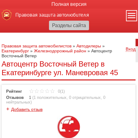
Полная версия
Правовая защита автолюбителя
Правовая защита автомобилистов
»
Автодилеры
»
Вход
Екатеринбург
»
Железнодорожный район
»
Автоцентр
Восточный Ветер
Автоцентр Восточный Ветер в
Екатеринбурге ул. Маневровая 45
Рейтинг
0(1)
Отзывов
1
(
1 положительных
,
0 отрицательных
,
0
нейтральных
)
+
Добавить отзыв