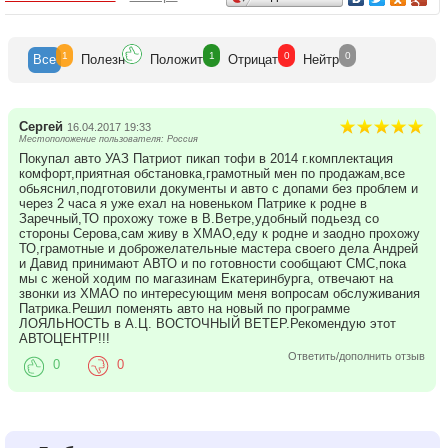
1
1
0
0
Все
Полезн
Положит
Отрицат
Нейтр
Сергей
16.04.2017 19:33
Местоположение пользователя: Россия
Покупал авто УАЗ Патриот пикап тофи в 2014 г.комплектация
комфорт,приятная обстановка,грамотный мен по продажам,все
обьяснил,подготовили документы и авто с допами без проблем и
через 2 часа я уже ехал на новеньком Патрике к родне в
Заречный,ТО прохожу тоже в В.Ветре,удобный подьезд со
стороны Серова,сам живу в ХМАО,еду к родне и заодно прохожу
ТО,грамотные и доброжелательные мастера своего дела Андрей
и Давид принимают АВТО и по готовности сообщают СМС,пока
мы с женой ходим по магазинам Екатеринбурга, отвечают на
звонки из ХМАО по интересующим меня вопросам обслуживания
Патрика.Решил поменять авто на новый по программе
ЛОЯЛЬНОСТЬ в А.Ц. ВОСТОЧНЫЙ ВЕТЕР.Рекомендую этот
АВТОЦЕНТР!!!
Ответить/дополнить отзыв
0
0