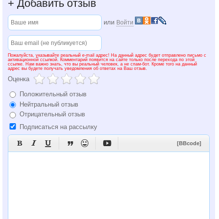
+
Добавить отзыв
или
Войти
Пожалуйста, указывайте реальный e-mail адрес! На данный адрес будет отправлено письмо с
активационной ссылкой. Комментарий появится на сайте только после перехода по этой
ссылке. Нам важно знать, что вы реальный человек, а не спам-бот. Кроме того на данный
адрес вы будете получать уведомления об ответах на Ваш отзыв.
Оценка
Положительный отзыв
Нейтральный отзыв
Отрицательный отзыв
Подписаться на рассылку






[BBcode]