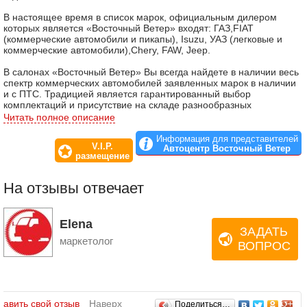
В настоящее время в список марок, официальным дилером
которых является «Восточный Ветер» входят: ГАЗ,FIAT
(коммерческие автомобили и пикапы), Isuzu, УАЗ (легковые и
коммерческие автомобили),Chery, FAW, Jeep.
В салонах «Восточный Ветер» Вы всегда найдете в наличии весь
спектр коммерческих автомобилей заявленных марок в наличии
и с ПТС. Традицией является гарантированный выбор
комплектаций и присутствие на складе разнообразных
специализированных решений: маршрутных такси, пассажирских
Читать полное описание
автобусов, грузовых фургонов малой, средней большой
грузоподъемности, а также специализированного транспорта
Информация для представителей
V.I.P.
для социальных и коммунальных служб и строительной техники.
Автоцентр Восточный Ветер
размещение
На отзывы отвечает
Elena
ЗАДАТЬ
маркетолог
ВОПРОС
Отзывы
бавить свой отзыв
Наверх
Поделиться…