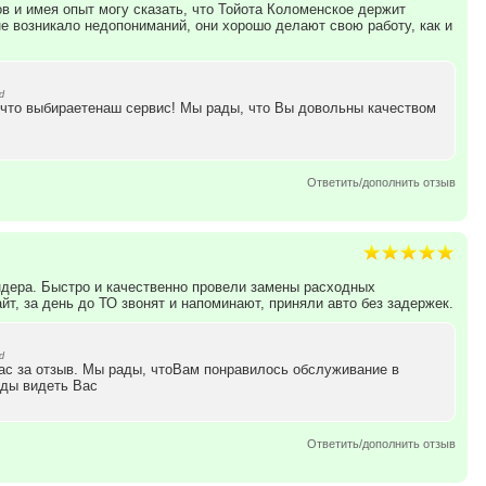
в и имея опыт могу сказать, что Тойота Коломенское держит
е возникало недопониманий, они хорошо делают свою работу, как и
d
 что выбираетенаш сервис! Мы рады, что Вы довольны качеством
Ответить/дополнить отзыв
ндера. Быстро и качественно провели замены расходных
йт, за день до ТО звонят и напоминают, приняли авто без задержек.
d
ас за отзыв. Мы рады, чтоВам понравилось обслуживание в
ады видеть Вас
Ответить/дополнить отзыв