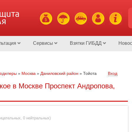
ащита
ля
льтация
Сервисы
Взятки ГИБДД
Новос
тодилеры
»
Москва
»
Даниловский район
»
Тойота
Вход
кое в Москве Проспект Андропова,
рицательных
,
0 нейтральных
)