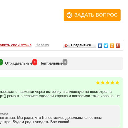
ЗАДАТЬ ВОПРОС
авить свой отзыв
Наверх
Поделиться…
10
0
0
Отрицат
ельные
Нейтр
альные
ыезжал с парковки через встречку и сплошную не посмотрел в
рт(( ремонт в сервисе сделали хорошо и покрасили тоже хорошо, не
efined
Ваш отзыв. Мы рады, что Вы остались довольны качеством
ентре. Будем рады увидеть Вас снова!