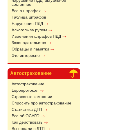
нарушение ПДД: актуальное
состояние
Все о штрафах
Таблица штрафов
Нарушения ПДД
Алкоголь за рулем
Изменения штрафов ПДД
Законодательство
Образцы и памятки
Это интересно
Автострахование
Автострахование
Европротокол
Страховые компании
Спросить про автострахование
Статистика ДТП
Все об ОСАГО
Как действовать
Вы попали в ДТП