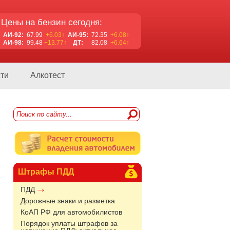
Цены на бензин сегодня:
АИ-92:
67.99
+6.03↑
АИ-95:
72.35
+6.08↑
АИ-98:
99.48
+13.77↑
ДТ:
82.08
+6.64↑
ти
Алкотест
Штрафы ПДД
ПДД
Дорожные знаки и разметка
КоАП РФ для автомобилистов
Порядок уплаты штрафов за