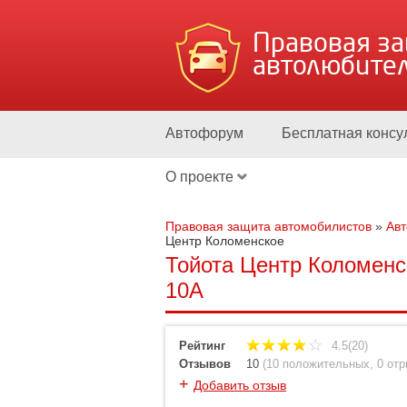
Правовая з
автолюбите
Автофорум
Бесплатная консу
О проекте
Правовая защита автомобилистов
»
Ав
Центр Коломенское
Тойота Центр Коломенс
10А
Рейтинг
4.5(20)
Отзывов
10
(
10 положительных
,
0 от
+
Добавить отзыв