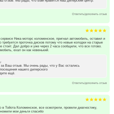
аш отзыв. Мы рады, что Вам нравится наш дилерский центр.
Ответить/дополнить отзыв
 сервисе Ника моторс коломенское, пригнал автомобиль, оставил и
о требуется проточка дисков потому что новые колодки на старые
 стоит. Дал добро и уже через 2 часа сообщили, что все готово.
мобиль, ехал он как новенький.
d
за Ваш отзыв. Мы очень рады, что у Вас остались
 посещения нашего дилерского
дите ещё.
Ответить/дополнить отзыв
 в Тойота Коломенское, все осмотрели, провели диагностику,
ономили мои деньги спасибо