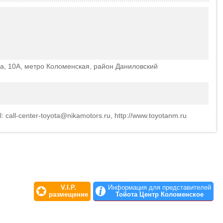
а, 10А, метро Коломенская, район Даниловский
l: call-center-toyota@nikamotors.ru, http://www.toyotanm.ru
V.I.P.
Информация для представителей
размещение
Тойота Центр Коломенское