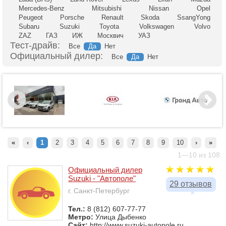
Mercedes-Benz
Mitsubishi
Nissan
Opel
Peugeot
Porsche
Renault
Skoda
SsangYong
Subaru
Suzuki
Toyota
Volkswagen
Volvo
ZAZ
ГАЗ
ИЖ
Москвич
УАЗ
Тест-драйв:
Все
Да
Нет
Официальный дилер:
Все
Да
Нет
«
‹
1
2
3
4
5
6
7
8
9
10
›
»
1—10 из 108.
Официальный дилер
Suzuki - "Автополе"
29 отзывов
г. Санкт-Петербург
Тел.:
8 (812) 607-77-77
Метро:
Улица Дыбенко
Сайт:
http://www.suzuki-autopole.ru