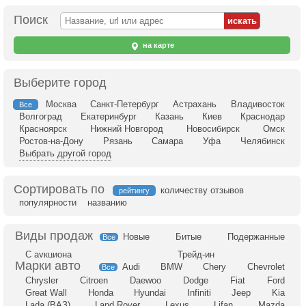
Поиск
на карте
Выберите город
Москва
Санкт-Петербург
Астрахань
Владивосток
Все
Волгоград
Екатеринбург
Казань
Киев
Краснодар
Красноярск
Нижний Новгород
Новосибирск
Омск
Ростов-на-Дону
Рязань
Самара
Уфа
Челябинск
Выбрать другой город
Сортировать по
количеству отзывов
рейтингу
популярности
названию
Новые
Битые
Подержанные
Все
С аукциона
Трейд-ин
Audi
BMW
Chery
Chevrolet
Все
Chrysler
Citroen
Daewoo
Dodge
Fiat
Ford
Great Wall
Honda
Hyundai
Infiniti
Jeep
Kia
Lada (ВАЗ)
Land Rover
Lexus
Lifan
Mazda