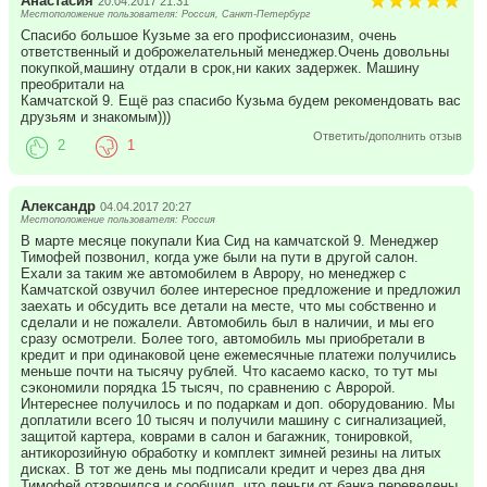
Анастасия
20.04.2017 21:31
Местоположение пользователя: Россия, Санкт-Петербург
Спасибо большое Кузьме за его профиссионазим, очень
ответственный и доброжелательный менеджер.Очень довольны
покупкой,машину отдали в срок,ни каких задержек. Машину
преобритали на
Камчатской 9. Ещё раз спасибо Кузьма будем рекомендовать вас
друзьям и знакомым)))
Ответить/дополнить отзыв
2
1
Александр
04.04.2017 20:27
Местоположение пользователя: Россия
В марте месяце покупали Киа Сид на камчатской 9. Менеджер
Тимофей позвонил, когда уже были на пути в другой салон.
Ехали за таким же автомобилем в Аврору, но менеджер с
Камчатской озвучил более интересное предложение и предложил
заехать и обсудить все детали на месте, что мы собственно и
сделали и не пожалели. Автомобиль был в наличии, и мы его
сразу осмотрели. Более того, автомобиль мы приобретали в
кредит и при одинаковой цене ежемесячные платежи получились
меньше почти на тысячу рублей. Что касаемо каско, то тут мы
сэкономили порядка 15 тысяч, по сравнению с Авророй.
Интереснее получилось и по подаркам и доп. оборудованию. Мы
доплатили всего 10 тысяч и получили машину с сигнализацией,
защитой картера, коврами в салон и багажник, тонировкой,
антикорозийную обработку и комплект зимней резины на литых
дисках. В тот же день мы подписали кредит и через два дня
Тимофей отзвонился и сообщил, что деньги от банка переведены.