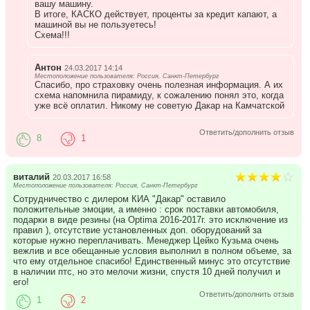
вашу машину.
В итоге, КАСКО действует, проценты за кредит капают, а
машиной вы не пользуетесь!
Схема!!!
Антон
24.03.2017 14:14
Местоположение пользователя: Россия, Санкт-Петербург
Спасибо, про страховку очень полезная информация. А их
схема напомнила пирамиду, к сожалению понял это, когда
уже всё оплатил. Никому не советую Дакар на Камчатской
Ответить/дополнить отзыв
8
1
виталий
20.03.2017 16:58
Местоположение пользователя: Россия, Санкт-Петербург
Сотрудничество с дилером КИА "Дакар" оставило
положительные эмоции, а именно : срок поставки автомобиля,
подарки в виде резины (на Optima 2016-2017г. это исключение из
правил ), отсутствие установленных доп. оборудований за
которые нужно переплачивать. Менеджер Цейко Кузьма очень
вежлив и все обещанные условия выполнил в полном объеме, за
что ему отдельное спасибо! Единственный минус это отсутствие
в наличии птс, но это мелочи жизни, спустя 10 дней получил и
его!
Ответить/дополнить отзыв
1
2