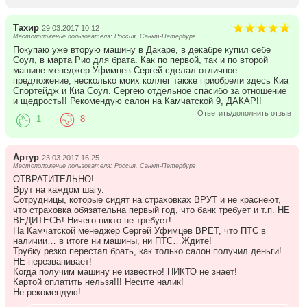
Тахир
29.03.2017 10:12
Местоположение пользователя: Россия, Санкт-Петербург
Покупаю уже вторую машину в Дакаре, в декабре купил себе
Соул, в марта Рио для брата. Как по первой, так и по второй
машине менеджер Уфимцев Сергей сделал отличное
предложение, несколько моих коллег также приобрели здесь Киа
Спортейдж и Киа Соул. Сергею отдельное спасибо за отношение
и щедрость!! Рекомендую салон на Камчатской 9, ДАКАР!!
Ответить/дополнить отзыв
1
8
Артур
23.03.2017 16:25
Местоположение пользователя: Россия, Санкт-Петербург
ОТВРАТИТЕЛЬНО!
Врут на каждом шагу.
Сотрудницы, которые сидят на страховках ВРУТ и не краснеют,
что страховка обязательна первый год, что банк требует и т.п. НЕ
ВЕДИТЕСЬ! Ничего никто не требует!
На Камчатской менеджер Сергей Уфимцев ВРЕТ, что ПТС в
наличии… в итоге ни машины, ни ПТС…Ждите!
Трубку резко перестал брать, как только салон получил деньги!
НЕ перезванивает!
Когда получим машину не известно! НИКТО не знает!
Картой оплатить нельзя!!! Несите налик!
Не рекомендую!