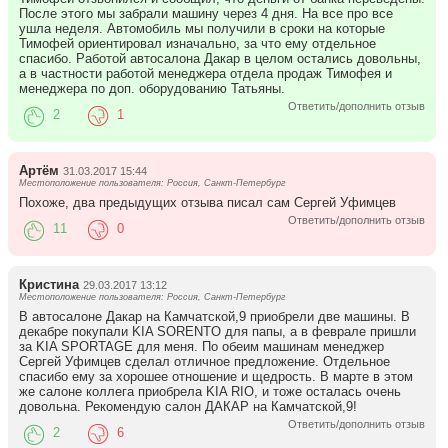
После этого мы забрали машину через 4 дня. На все про все
ушла неделя. Автомобиль мы получили в сроки на которые
Тимофей ориентировал изначально, за что ему отдельное
спасибо. Работой автосалона Дакар в целом остались довольны,
а в частности работой менеджера отдела продаж Тимофея и
менеджера по доп. оборудованию Татьяны.
Ответить/дополнить отзыв
2
1
Артём
31.03.2017 15:44
Местоположение пользователя: Россия, Санкт-Петербург
Похоже, два предыдущих отзыва писал сам Сергей Уфимцев
Ответить/дополнить отзыв
11
0
Кристина
29.03.2017 13:12
Местоположение пользователя: Россия, Санкт-Петербург
В автосалоне Дакар на Камчатской,9 приобрели две машины. В
декабре покупали KIA SORENTO для папы, а в феврале пришли
за KIA SPORTAGE для меня. По обеим машинам менеджер
Сергей Уфимцев сделал отличное предложение. Отдельное
спасибо ему за хорошее отношение и щедрость. В марте в этом
же салоне коллега приобрела KIA RIO, и тоже осталась очень
довольна. Рекомендую салон ДАКАР на Камчатской,9!
Ответить/дополнить отзыв
2
6