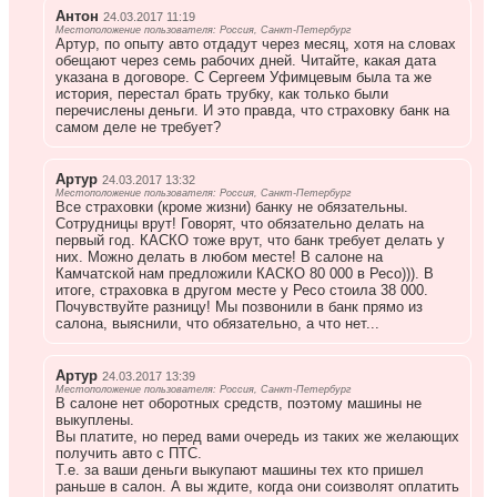
Антон
24.03.2017 11:19
Местоположение пользователя: Россия, Санкт-Петербург
Артур, по опыту авто отдадут через месяц, хотя на словах
обещают через семь рабочих дней. Читайте, какая дата
указана в договоре. С Сергеем Уфимцевым была та же
история, перестал брать трубку, как только были
перечислены деньги. И это правда, что страховку банк на
самом деле не требует?
Артур
24.03.2017 13:32
Местоположение пользователя: Россия, Санкт-Петербург
Все страховки (кроме жизни) банку не обязательны.
Сотрудницы врут! Говорят, что обязательно делать на
первый год. КАСКО тоже врут, что банк требует делать у
них. Можно делать в любом месте! В салоне на
Камчатской нам предложили КАСКО 80 000 в Ресо))). В
итоге, страховка в другом месте у Ресо стоила 38 000.
Почувствуйте разницу! Мы позвонили в банк прямо из
салона, выяснили, что обязательно, а что нет...
Артур
24.03.2017 13:39
Местоположение пользователя: Россия, Санкт-Петербург
В салоне нет оборотных средств, поэтому машины не
выкуплены.
Вы платите, но перед вами очередь из таких же желающих
получить авто с ПТС.
Т.е. за ваши деньги выкупают машины тех кто пришел
раньше в салон. А вы ждите, когда они соизволят оплатить