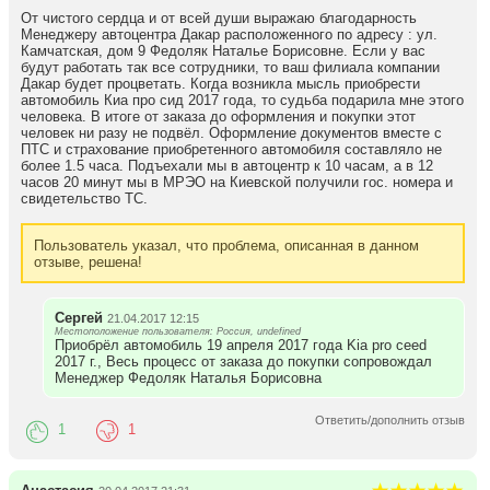
- Ассоциации торгово-промышленных палат Северо-Запада
От чистого сердца и от всей души выражаю благодарность
России и Евро-Арктической торговой палаты (Баренц-Палата).
Менеджеру автоцентра Дакар расположенного по адресу : ул.
Камчатская, дом 9 Федоляк Наталье Борисовне. Если у вас
Автоцентр «ДАКАР» - официальным дилер Kia в Санкт-
будут работать так все сотрудники, то ваш филиала компании
Петербурге В 2006 году компания «ДАКАР» была признана
Дакар будет процветать. Когда возникла мысль приобрести
«Лучшим дилером по продажам автомобилей Kia в Северо-
автомобиль Киа про сид 2017 года, то судьба подарила мне этого
человека. В итоге от заказа до оформления и покупки этот
Западном федеральном округе».
человек ни разу не подвёл. Оформление документов вместе с
ПТС и страхование приобретенного автомобиля составляло не
В конце 2009 года автоцентр «ДАКАР» открыл новый Центр Kia
более 1.5 часа. Подъехали мы в автоцентр к 10 часам, а в 12
на улице Камчатской, 9.
часов 20 минут мы в МРЭО на Киевской получили гос. номера и
свидетельство ТС.
Центр Kia на улице Камчатской - это просторный шоу-рум,
большой выбор автомобилей, квалифицированные продавцы-
консультанты.
Пользователь указал, что проблема, описанная в данном
отзыве, решена!
В Центре Kia на улице Камчатской располагается современный
сервисный центр.
Сергей
21.04.2017 12:15
Опытные специалисты оказывают полный комплекс услуг по
Местоположение пользователя: Россия, undefined
обслуживанию автомобилей Kia.
Приобрёл автомобиль 19 апреля 2017 года Kia pro ceed
2017 г., Весь процесс от заказа до покупки сопровождал
Менеджер Федоляк Наталья Борисовна
Ответить/дополнить отзыв
1
1