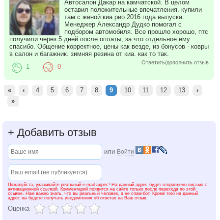
Автосалон Дакар на камчатской. В целом
оставил положительные впечатления. купили
там с женой киа рио 2016 года выпуска.
Менеджер Александр Дудко помогал с
подбором автомобиля. Все прошло хорошо, птс
получили через 5 дней после оплаты, за что отдельное ему
спасибо. Общение корректное, цены как везде, из бонусов - ковры
в салон и багажник. зимняя резина от киа. как то так.
Ответить/дополнить отзыв
1
0
«
‹
4
5
6
7
8
9
10
11
12
13
›
»
+
Добавить отзыв
или
Войти
Пожалуйста, указывайте реальный e-mail адрес! На данный адрес будет отправлено письмо с
активационной ссылкой. Комментарий появится на сайте только после перехода по этой
ссылке. Нам важно знать, что вы реальный человек, а не спам-бот. Кроме того на данный
адрес вы будете получать уведомления об ответах на Ваш отзыв.
Оценка