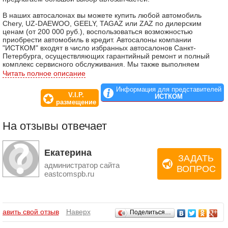
В наших автосалонах вы можете купить любой автомобиль
Chery, UZ-DAEWOO, GEELY, TAGAZ или ZAZ по дилерским
ценам (от 200 000 руб.), воспользоваться возможностью
приобрести автомобиль в кредит. Автосалоны компании
"ИСТКОМ" входят в число избранных автосалонов Санкт-
Петербурга, осуществляющих гарантийный ремонт и полный
комплекс сервисного обслуживания. Мы также выполняем
работы по кузовному ремонту любой сложности и сотрудничаем
Читать полное описание
с большим количеством страховых компаний, такими как
РОСГОССТРАХ, МСК, РЕСО, ВСК и др.
Информация для представителей
V.I.P.
ИСТКОМ
размещение
На отзывы отвечает
Екатерина
ЗАДАТЬ
администратор сайта
ВОПРОС
eastcomspb.ru
Отзывы
бавить свой отзыв
Наверх
Поделиться…