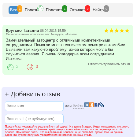
1
1
0
0
Все
Полезн
Положит
Отрицат
Нейтр
Крутько Татьяна
06.04.2016 15:59
Местоположение пользователя: Беларусь, Могилёв
Замечательный автоцентр с отличными компетентными
сотрудниками. Помогли мне в техническом осмотре автомобиля.
Выявили там какую-то проблему, из–за которой могла бы
случиться авария. Я очень благодарна всем сотрудникам
Исткома!
Ответить/дополнить отзыв
3
0
+
Добавить отзыв
или
Войти
Пожалуйста, указывайте реальный e-mail адрес! На данный адрес будет отправлено письмо с
активационной ссылкой. Комментарий появится на сайте только после перехода по этой
ссылке. Нам важно знать, что вы реальный человек, а не спам-бот. Кроме того на данный
адрес вы будете получать уведомления об ответах на Ваш отзыв.