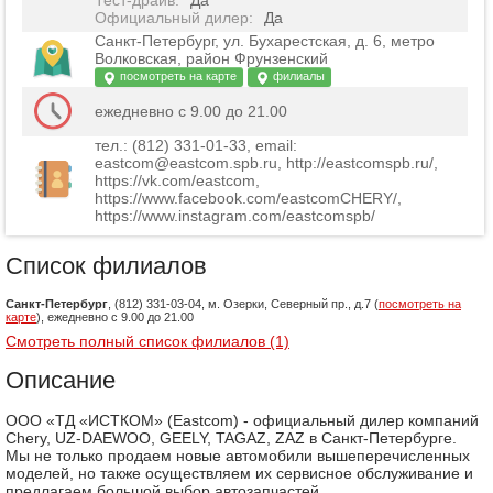
Тест-драйв
:
Да
Официальный дилер
:
Да
Санкт-Петербург, ул. Бухарестская, д. 6, метро
Волковская, район Фрунзенский
посмотреть на карте
филиалы
ежедневно с 9.00 до 21.00
тел.: (812) 331-01-33, email:
eastcom@eastcom.spb.ru, http://eastcomspb.ru/,
https://vk.com/eastcom,
https://www.facebook.com/eastcomCHERY/,
https://www.instagram.com/eastcomspb/
Список филиалов
Санкт-Петербург
, (812) 331-03-04, м. Озерки, Северный пр., д.7 (
посмотреть на
карте
), ежедневно с 9.00 до 21.00
Смотреть полный список филиалов (1)
Описание
ООО «ТД «ИСТКОМ» (Eastcom) - официальный дилер компаний
Chery, UZ-DAEWOO, GEELY, TAGAZ, ZAZ в Санкт-Петербурге.
Мы не только продаем новые автомобили вышеперечисленных
моделей, но также осуществляем их сервисное обслуживание и
предлагаем большой выбор автозапчастей.