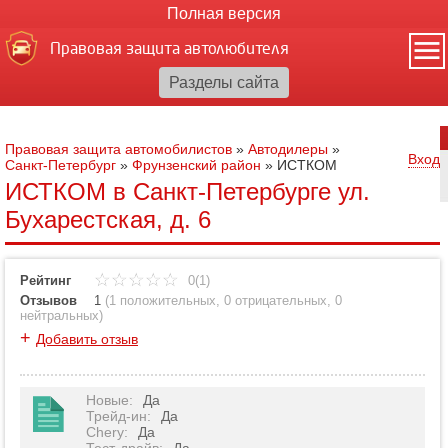
Полная версия
Правовая защита автолюбителя
Правовая защита автомобилистов
»
Автодилеры
»
Вход
Санкт-Петербург
»
Фрунзенский район
»
ИСТКОМ
ИСТКОМ в Санкт-Петербурге ул.
Бухарестская, д. 6
Рейтинг
0(1)
Отзывов
1
(
1 положительных
,
0 отрицательных
,
0
нейтральных
)
+
Добавить отзыв
Новые
:
Да
Трейд-ин
:
Да
Chery
:
Да