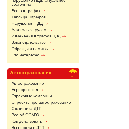
нарушение ПДД: актуальное
состояние
Все о штрафах
Таблица штрафов
Нарушения ПДД
Алкоголь за рулем
Изменения штрафов ПДД
Законодательство
Образцы и памятки
Это интересно
Автострахование
Автострахование
Европротокол
Страховые компании
Спросить про автострахование
Статистика ДТП
Все об ОСАГО
Как действовать
Вы попали в ДТП