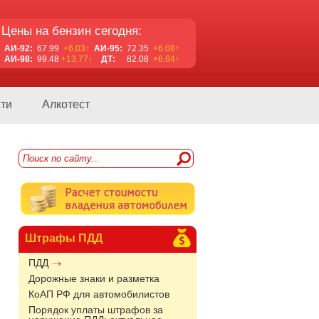
Цены на бензин сегодня:
АИ-92:
67.99
+6.03↑
АИ-95:
72.35
+6.08↑
АИ-98:
99.48
+13.77↑
ДТ:
82.08
+6.64↑
ти
Алкотест
Штрафы ПДД
ПДД
Дорожные знаки и разметка
КоАП РФ для автомобилистов
Порядок уплаты штрафов за