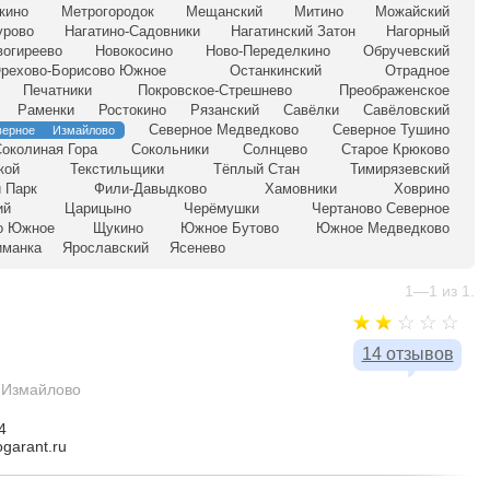
кино
Метрогородок
Мещанский
Митино
Можайский
урово
Нагатино-Садовники
Нагатинский Затон
Нагорный
вогиреево
Новокосино
Ново-Переделкино
Обручевский
рехово-Борисово Южное
Останкинский
Отрадное
Печатники
Покровское-Стрешнево
Преображенское
Раменки
Ростокино
Рязанский
Савёлки
Савёловский
Северное Медведково
Северное Тушино
верное Измайлово
околиная Гора
Сокольники
Солнцево
Старое Крюково
кой
Текстильщики
Тёплый Стан
Тимирязевский
 Парк
Фили-Давыдково
Хамовники
Ховрино
ий
Царицыно
Черёмушки
Чертаново Северное
о Южное
Щукино
Южное Бутово
Южное Медведково
иманка
Ярославский
Ясенево
1—1 из 1.
14 отзывов
 Измайлово
4
ogarant.ru