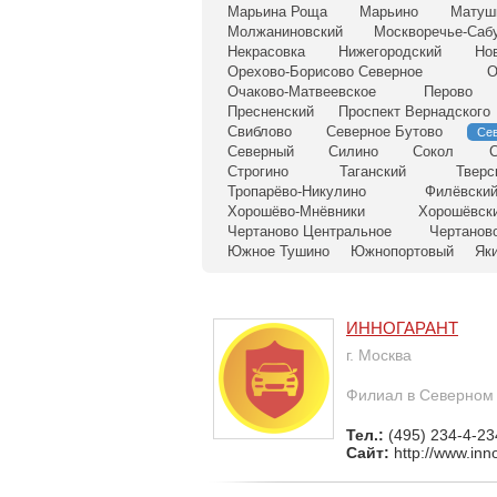
Марьина Роща
Марьино
Матуш
Молжаниновский
Москворечье-Саб
Некрасовка
Нижегородский
Но
Орехово-Борисово Северное
О
Очаково-Матвеевское
Перово
Пресненский
Проспект Вернадского
Свиблово
Северное Бутово
Се
Северный
Силино
Сокол
С
Строгино
Таганский
Тверс
Тропарёво-Никулино
Филёвский
Хорошёво-Мнёвники
Хорошёвск
Чертаново Центральное
Чертанов
Южное Тушино
Южнопортовый
Як
ИННОГАРАНТ
г. Москва
Филиал в Северном
Тел.:
(495) 234-4-23
Сайт:
http://www.inn