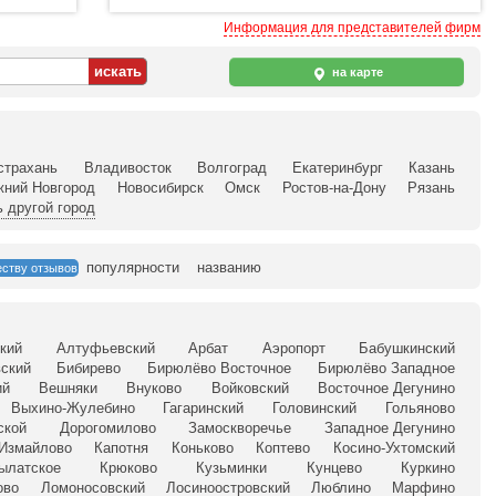
Информация для представителей фирм
на карте
страхань
Владивосток
Волгоград
Екатеринбург
Казань
жний Новгород
Новосибирск
Омск
Ростов-на-Дону
Рязань
 другой город
популярности
названию
еству отзывов
кий
Алтуфьевский
Арбат
Аэропорт
Бабушкинский
ский
Бибирево
Бирюлёво Восточное
Бирюлёво Западное
ий
Вешняки
Внуково
Войковский
Восточное Дегунино
Выхино-Жулебино
Гагаринский
Головинский
Гольяново
ской
Дорогомилово
Замоскворечье
Западное Дегунино
Измайлово
Капотня
Коньково
Коптево
Косино-Ухтомский
ылатское
Крюково
Кузьминки
Кунцево
Куркино
ово
Ломоносовский
Лосиноостровский
Люблино
Марфино