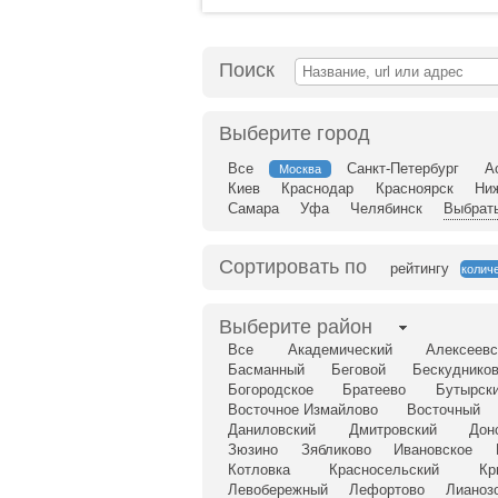
Поиск
Выберите город
Все
Санкт-Петербург
А
Москва
Киев
Краснодар
Красноярск
Ни
Самара
Уфа
Челябинск
Выбрать
Сортировать по
рейтингу
колич
Выберите район
Все
Академический
Алексеевс
Басманный
Беговой
Бескудников
Богородское
Братеево
Бутырск
Восточное Измайлово
Восточный
Даниловский
Дмитровский
Дон
Зюзино
Зябликово
Ивановское
Котловка
Красносельский
Кр
Левобережный
Лефортово
Лианоз