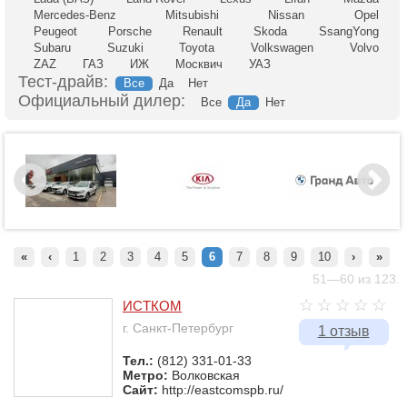
Mercedes-Benz
Mitsubishi
Nissan
Opel
Peugeot
Porsche
Renault
Skoda
SsangYong
Subaru
Suzuki
Toyota
Volkswagen
Volvo
ZAZ
ГАЗ
ИЖ
Москвич
УАЗ
Тест-драйв:
Все
Да
Нет
Официальный дилер:
Все
Да
Нет
«
‹
1
2
3
4
5
6
7
8
9
10
›
»
51—60 из 123.
ИСТКОМ
г. Санкт-Петербург
1 отзыв
Тел.:
(812) 331-01-33
Метро:
Волковская
Сайт:
http://eastcomspb.ru/