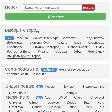
Поиск
на карте
Выберите город
Москва
Санкт-Петербург
Астрахань
Владивосток
Все
Волгоград
Екатеринбург
Казань
Киев
Краснодар
Красноярск
Нижний Новгород
Новосибирск
Омск
Ростов-на-Дону
Рязань
Самара
Уфа
Челябинск
Выбрать другой город
Сортировать по
количеству отзывов
рейтингу
популярности
названию
Новые
Битые
Подержанные
Все
С аукциона
Трейд-ин
Audi
BMW
Chery
Chevrolet
Все
Chrysler
Citroen
Daewoo
Dodge
Fiat
Ford
Great Wall
Honda
Hyundai
Infiniti
Jeep
Kia
Lada (ВАЗ)
Land Rover
Lexus
Lifan
Mazda