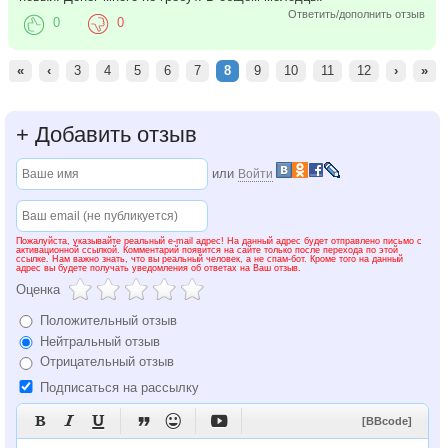
Ответить/дополнить отзыв
0
0
«
‹
3
4
5
6
7
8
9
10
11
12
›
»
+
Добавить отзыв
или
Войти
Пожалуйста, указывайте реальный e-mail адрес! На данный адрес будет отправлено письмо с
активационной ссылкой. Комментарий появится на сайте только после перехода по этой
ссылке. Нам важно знать, что вы реальный человек, а не спам-бот. Кроме того на данный
адрес вы будете получать уведомления об ответах на Ваш отзыв.
Оценка
Положительный отзыв
Нейтральный отзыв
Отрицательный отзыв
Подписаться на рассылку






[BBcode]