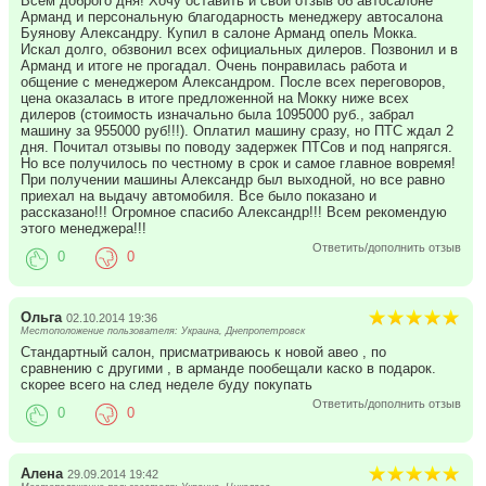
Всем доброго дня! Хочу оставить и свой отзыв об автосалоне
Арманд и персональную благодарность менеджеру автосалона
Буянову Александру. Купил в салоне Арманд опель Мокка.
Искал долго, обзвонил всех официальных дилеров. Позвонил и в
Арманд и итоге не прогадал. Очень понравилась работа и
общение с менеджером Александром. После всех переговоров,
цена оказалась в итоге предложенной на Мокку ниже всех
дилеров (стоимость изначально была 1095000 руб., забрал
машину за 955000 руб!!!). Оплатил машину сразу, но ПТС ждал 2
дня. Почитал отзывы по поводу задержек ПТСов и под напрягся.
Но все получилось по честному в срок и самое главное вовремя!
При получении машины Александр был выходной, но все равно
приехал на выдачу автомобиля. Все было показано и
рассказано!!! Огромное спасибо Александр!!! Всем рекомендую
этого менеджера!!!
Ответить/дополнить отзыв
0
0
Ольга
02.10.2014 19:36
Местоположение пользователя: Украина, Днепропетровск
Стандартный салон, присматриваюсь к новой авео , по
сравнению с другими , в арманде пообещали каско в подарок.
скорее всего на след неделе буду покупать
Ответить/дополнить отзыв
0
0
Алена
29.09.2014 19:42