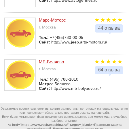
Сайт:
http://www.avtogermes.ru
Марс-Моторс
г. Москва
44 отзыва
Тел.:
+7(495)780-00-05
Сайт:
http://www.jeep.arts-motors.ru/
МБ-Беляево
г. Москва
64 отзыва
Тел.:
(495) 788-1010
Метро:
Беляево
Сайт:
http://www.mb-belyaevo.ru/
Уважаемые посетители, если вы хотите разместить где-то наши материалы частично
или полностью – обязательно поставьте ссылку на наш сайт.
Если будет установлен факт незаконного использования, вас может ждать судебное
разбирательство.
<a href="https://www.vashamashina.ru/" target=_blank>«Правовая защита
автолюбителей. Бесплатная консультация.»</a>