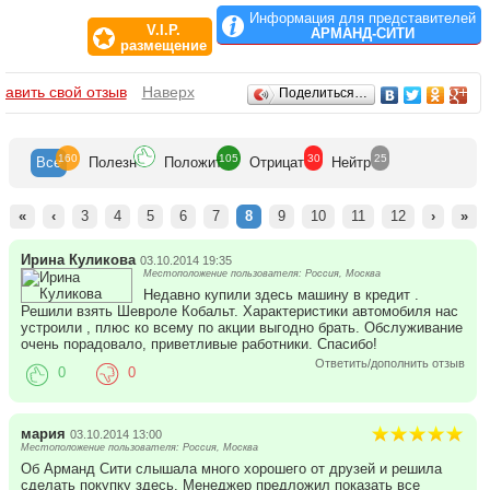
весь этот комплекс позволит обеспечить высочайший уровень
Информация для представителей
V.I.P.
технического обслуживания.
АРМАНД-СИТИ
размещение
Отзывы
бавить свой отзыв
Наверх
Поделиться…
160
105
30
25
Все
Полезн
Положит
Отрицат
Нейтр
«
‹
3
4
5
6
7
8
9
10
11
12
›
»
Ирина Куликова
03.10.2014 19:35
Местоположение пользователя: Россия, Москва
Недавно купили здесь машину в кредит .
Решили взять Шевроле Кобальт. Характеристики автомобиля нас
устроили , плюс ко всему по акции выгодно брать. Обслуживание
очень порадовало, приветливые работники. Спасибо!
Ответить/дополнить отзыв
0
0
мария
03.10.2014 13:00
Местоположение пользователя: Россия, Москва
Об Арманд Сити слышала много хорошего от друзей и решила
сделать покупку здесь. Менеджер предложил показать все