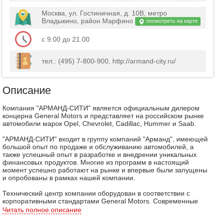
Москва, ул. Гостиничная, д. 10В, метро
Владыкино, район Марфино
посмотреть на карте
с 9.00 до 21.00
тел.: (495) 7-800-900, http://armand-city.ru/
Описание
Компания "АРМАНД-СИТИ" является официальным дилером
концерна General Motors и представляет на российском рынке
автомобили марок Opel, Chevrolet, Cadillac, Hummer и Saab.
"АРМАНД-СИТИ" входит в группу компаний "Арманд", имеющей
большой опыт по продаже и обслуживанию автомобилей, а
также успешный опыт в разработке и внедрении уникальных
финансовых продуктов. Многие из программ в настоящий
момент успешно работают на рынке и впервые были запущены
и опробованы в рамках нашей компании.
Технический центр компании оборудован в соответствии с
корпоративными стандартами General Motors. Современные
цеха, новейшее оборудование, специальный инструмент,
Читать полное описание
диагностическое оборудование и программное обеспечение -