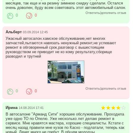
месяцев, так еще и на резину зимнюю скидку сделали. Остался
очень доволен, буду всем советовать этот автомобильный салон.
Ответить/дополнить отзыв
0
0
Альберт
03.09.2014 12:45
Ужасный автосалон.хамское обслуживание,нет многих
запчастей,пытаются навязать ненужный ремонт,не успевают
ремонт в обговоренный срок,разговор с вышестоящим
руководством не приводит не ко кому результату,сборище
разводил и трутней
Ответить/дополнить отзыв
0
0
Ирина
14.08.2014 17:41
В автосалоне "Арманд Сити" хорошее обслуживание. Проходила
уже одно ТО по Опелю. Уже несколько лет делаю ремонт в
сервисе. Мне нравятся мастера, хорошие специалисты. Кстати с
месяц назад правили мне кузов по Каско - подлатали, теперь как
новый. Денег много не гребут. В общем молодцы.