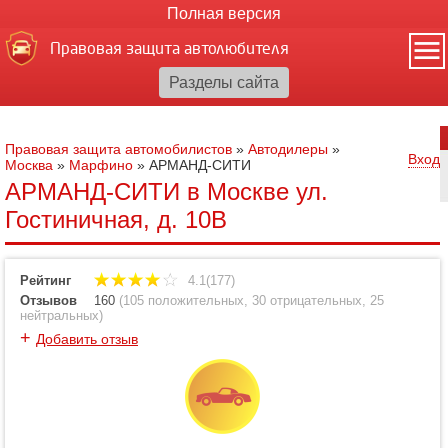
Полная версия
Правовая защита автолюбителя
Правовая защита автомобилистов
»
Автодилеры
»
Вход
Москва
»
Марфино
»
АРМАНД-СИТИ
АРМАНД-СИТИ в Москве ул.
Гостиничная, д. 10В
Рейтинг
4.1(177)
Отзывов
160
(
105 положительных
,
30 отрицательных
,
25
нейтральных
)
+
Добавить отзыв