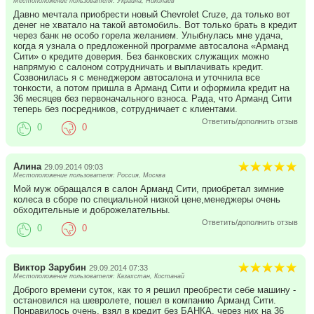
Местоположение пользователя: Украина, Николаев
Давно мечтала приобрести новый Chevrolet Cruze, да только вот
денег не хватало на такой автомобиль. Вот только брать в кредит
через банк не особо горела желанием. Улыбнулась мне удача,
когда я узнала о предложенной программе автосалона «Арманд
Сити» о кредите доверия. Без банковских служащих можно
напрямую с салоном сотрудничать и выплачивать кредит.
Созвонилась я с менеджером автосалона и уточнила все
тонкости, а потом пришла в Арманд Сити и оформила кредит на
36 месяцев без первоначального взноса. Рада, что Арманд Сити
теперь без посредников, сотрудничает с клиентами.
Ответить/дополнить отзыв
0
0
Алина
29.09.2014 09:03
Местоположение пользователя: Россия, Москва
Мой муж обращался в салон Арманд Сити, приобретал зимние
колеса в сборе по специальной низкой цене,менеджеры очень
обходительные и доброжелательны.
Ответить/дополнить отзыв
0
0
Виктор Зарубин
29.09.2014 07:33
Местоположение пользователя: Казахстан, Костанай
Доброго времени суток, как то я решил преобрести себе машину -
остановился на шевролете, пошел в компанию Арманд Сити.
Понравилось очень, взял в кредит без БАНКА, через них на 36