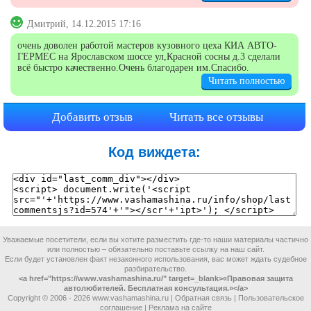
Дмитрий, 14.12.2015 17:16
очень доволен работой мастеров кузовного цеха КИА АВТО-
ГЕРМЕС на Ярославском шоссе ул,Красной сосны д.3 сделали
всё быстро качественно.Очень благодарен им.Спасибо.
Читать полностью
Добавить отзыв
Читать все отзывы
Код виждета:
Уважаемые посетители, если вы хотите разместить где-то наши материалы частично
или полностью – обязательно поставьте ссылку на наш сайт.
Если будет установлен факт незаконного использования, вас может ждать судебное
разбирательство.
<a href="https://www.vashamashina.ru/" target=_blank>«Правовая защита
автолюбителей. Бесплатная консультация.»</a>
Copyright © 2006 -
2026 www.vashamashina.ru |
Обратная связь
|
Пользовательское
соглашение
|
Реклама на сайте