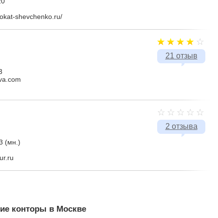
20
vokat-shevchenko.ru/
21 отзыв
3
ava.com
2 отзыва
3 (мн.)
ur.ru
ие конторы в Москве