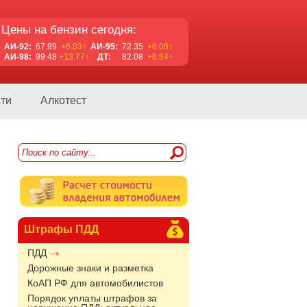
Цены на бензин сегодня:
АИ-92:
67.99
+6.03↑
АИ-95:
72.35
+6.08↑
АИ-98:
99.48
+13.77↑
ДТ:
82.08
+6.64↑
ти
Алкотест
Штрафы ПДД
ПДД
Дорожные знаки и разметка
КоАП РФ для автомобилистов
Порядок уплаты штрафов за