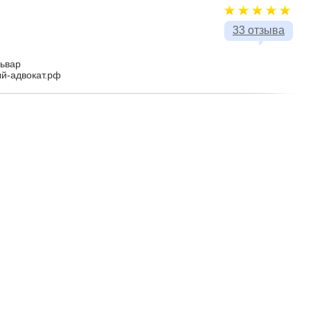
33 отзыва
львар
ый-адвокат.рф