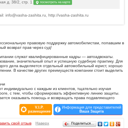
ая д. 38/2, стр. 1
посмотреть на карте
ail: info@vasha-zashita.ru, http://vasha-zashita.ru
ссиональную правовую поддержку автомобилистам, попавшим в
ый возврат прав через суд!
мпании служат квалифицированные кадры — автоадвокаты.
ование, значительный опыт и успешную судебную практику. Для
дого дела выделяется отдельный автомобильный юрист, хорошо
ении. В качестве других преимуществ компании стоит выделить
ачи
 индивидуально с каждым из клиентов, тщательно изучая
роге, с тем, чтобы сформировать эффективную линию защиты.
дается оказывать помощь и возвращать права подавляющего
V.I.P.
Информация для представителей
ивы дела автоюристом
размещение
Ваша Защита
ставлять гарантии успеха уже после первой консультации, как
недобросовестных фирм, наши специалисты способны
авить свой отзыв
Наверх
Поделиться…
ия вопроса, а также определить степень вероятности возврата