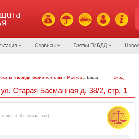
ащита
ля
льтация
Сервисы
Взятки ГИБДД
Новос
окаты и юридические конторы
»
Москва
»
Ваша
Вход
л. Старая Басманная д. 38/2, стр. 1
цательных
,
0 нейтральных
)