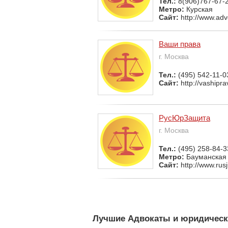
Тел.:
8(906)767-67-
Метро:
Курская
Сайт:
http://www.ad
Ваши права
г. Москва
Тел.:
(495) 542-11-0
Сайт:
http://vashipr
РусЮрЗащита
г. Москва
Тел.:
(495) 258-84-3
Метро:
Бауманская
Сайт:
http://www.rusj
Лучшие Адвокаты и юридическ