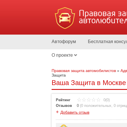
Правовая з
автолюбите
Автофорум
Бесплатная консу
О проекте
Правовая защита автомобилистов
»
Адв
Защита
Ваша Защита в Москве у
Рейтинг
0(0)
Отзывов
0
(
0 положительных
,
0 отри
+
Добавить отзыв