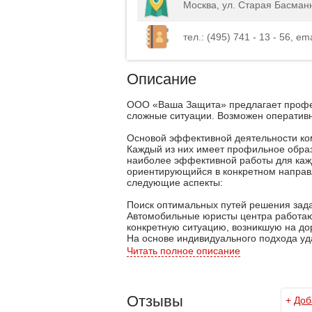
Москва, ул. Старая Басманн
тел.: (495) 741 - 13 - 56, em
Описание
ООО «Ваша Защита» предлагает профе
сложные ситуации. Возможен оперативн
Основой эффективной деятельности ко
Каждый из них имеет профильное образ
наиболее эффективной работы для каж
ориентирующийся в конкретном направл
следующие аспекты:
Поиск оптимальных путей решения зад
Автомобильные юристы центра работают
конкретную ситуацию, возникшую на до
На основе индивидуального подхода у
большинства клиентов.
Читать полное описание
Адекватная оценка судебной перспект
Не имея объективной возможности предо
это делают некоторые представители 
Отзывы
+
Доб
гарантировать четкие сроки рассмотрен