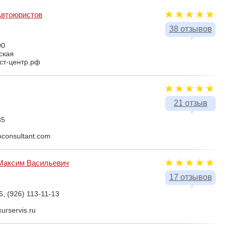
Автоюристов
38 отзывов
90
ская
ист-центр.рф
21 отзыв
85
oconsultant.com
Максим Васильевич
17 отзывов
6, (926) 113-11-13
urservis.ru