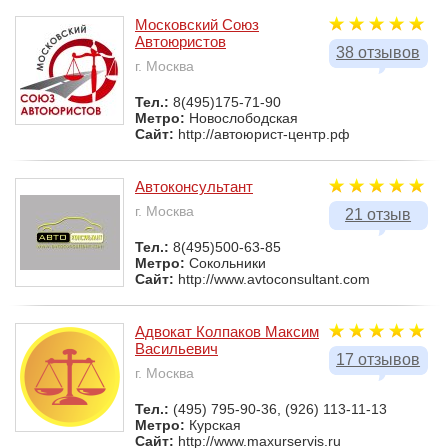
Московский Союз
Автоюристов
38 отзывов
г. Москва
Тел.:
8(495)175-71-90
Метро:
Новослободская
Сайт:
http://автоюрист-центр.рф
Автоконсультант
г. Москва
21 отзыв
Тел.:
8(495)500-63-85
Метро:
Сокольники
Сайт:
http://www.avtoconsultant.com
Адвокат Колпаков Максим
Васильевич
17 отзывов
г. Москва
Тел.:
(495) 795-90-36, (926) 113-11-13
Метро:
Курская
Сайт:
http://www.maxurservis.ru