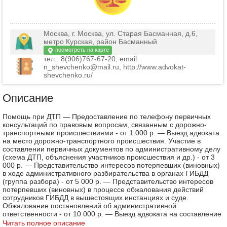
Москва, г. Москва, ул. Старая Басманная, д.6,
метро Курская, район Басманный
посмотреть на карте
тел.: 8(906)767-67-20, email:
n_shevchenko@mail.ru, http://www.advokat-
shevchenko.ru/
Описание
Помощь при ДТП — Предоставление по телефону первичных
консультаций по правовым вопросам, связанным с дорожно-
транспортными происшествиями - от 1 000 р. — Выезд адвоката
на место дорожно-транспортного происшествия. Участие в
составлении первичных документов по административному делу
(схема ДТП, объяснения участников происшествия и др.) - от 3
000 р. — Представительство интересов потерпевших (виновных)
в ходе административного разбирательства в органах ГИБДД
(группа разбора) - от 5 000 р. — Представительство интересов
потерпевших (виновных) в процессе обжалования действий
сотрудников ГИБДД в вышестоящих инстанциях и суде.
Обжалование постановлений об административной
ответственности - от 10 000 р. — Выезд адвоката на составление
акта осмотра и калькуляции - от 3 000 р. — Представительство
Читать полное описание