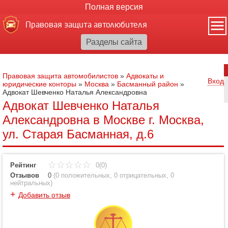
Полная версия
Правовая защита автолюбителя
Правовая защита автомобилистов
»
Адвокаты и
Вход
юридические конторы
»
Москва
»
Басманный район
»
Адвокат Шевченко Наталья Александровна
Адвокат Шевченко Наталья
Александровна в Москве г. Москва,
ул. Старая Басманная, д.6
Рейтинг
0(0)
Отзывов
0
(
0 положительных
,
0 отрицательных
,
0
нейтральных
)
+
Добавить отзыв