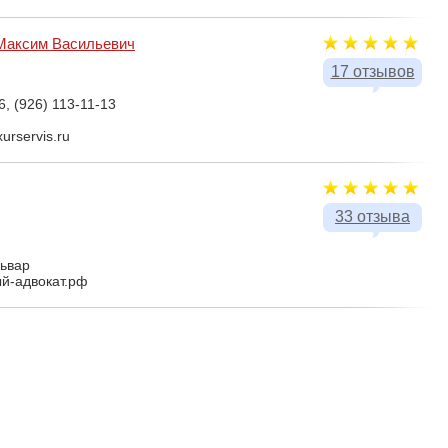
Максим Васильевич
17 отзывов
6, (926) 113-11-13
urservis.ru
33 отзыва
львар
ый-адвокат.рф