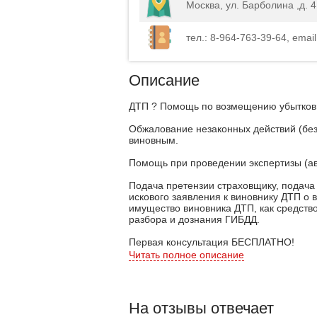
Москва, ул. Барболина ,д. 
тел.: 8-964-763-39-64, emai
Описание
ДТП ? Помощь по возмещению убытков 
Обжалование незаконных действий (без
виновным.
Помощь при проведении экспертизы (а
Подача претензии страховщику, подача
искового заявления к виновнику ДТП о
имущество виновника ДТП, как средство
разбора и дознания ГИБДД.
Первая консультация БЕСПЛАТНО!
Читать полное описание
а таже Арбитраж
Гражданские дела
На отзывы отвечает
Уголовные дела (экономические престу