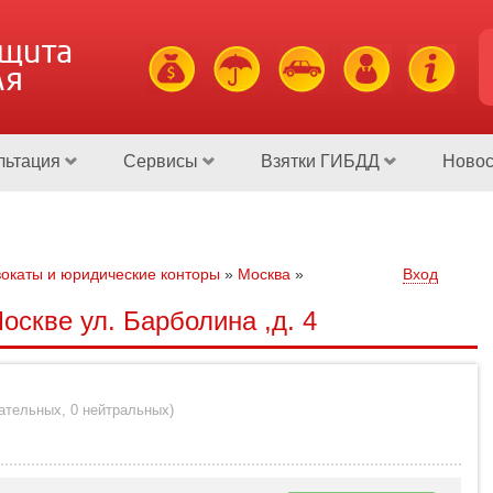
ащита
ля
льтация
Сервисы
Взятки ГИБДД
Новос
окаты и юридические конторы
»
Москва
»
Вход
оскве ул. Барболина ,д. 4
цательных
,
0 нейтральных
)