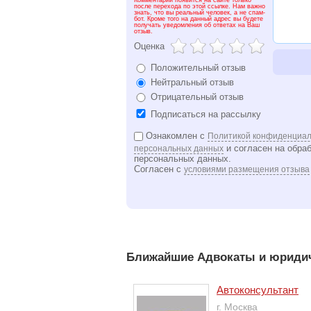
Комментарий появится на сайте только
после перехода по этой ссылке. Нам важно
знать, что вы реальный человек, а не спам-
бот. Кроме того на данный адрес вы будете
получать уведомления об ответах на Ваш
отзыв.
Оценка
Положительный отзыв
Нейтральный отзыв
Отрицательный отзыв
Подписаться на рассылку
Ознакомлен с
Политикой конфиденциал
и согласен на обра
персональных данных
персональных данных.
Согласен с
условиями размещения отзыва
Ближайшие Адвокаты и юридич
Автоконсультант
г. Москва