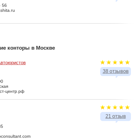
- 56
shita.ru
ие конторы в Москве
Автоюристов
38 отзывов
90
ская
ист-центр.рф
21 отзыв
85
oconsultant.com