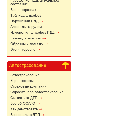
нарушение ПДД: актуальное
состояние
Все о штрафах
Таблица штрафов
Нарушения ПДД
Алкоголь за рулем
Изменения штрафов ПДД
Законодательство
Образцы и памятки
Это интересно
Автострахование
Автострахование
Европротокол
Страховые компании
Спросить про автострахование
Статистика ДТП
Все об ОСАГО
Как действовать
Вы попали в ДТП