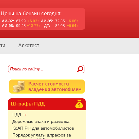
Цены на бензин сегодня:
АИ-92:
67.99
+6.03↑
АИ-95:
72.35
+6.08↑
АИ-98:
99.48
+13.77↑
ДТ:
82.08
+6.64↑
ти
Алкотест
Штрафы ПДД
ПДД
Дорожные знаки и разметка
КоАП РФ для автомобилистов
Порядок уплаты штрафов за