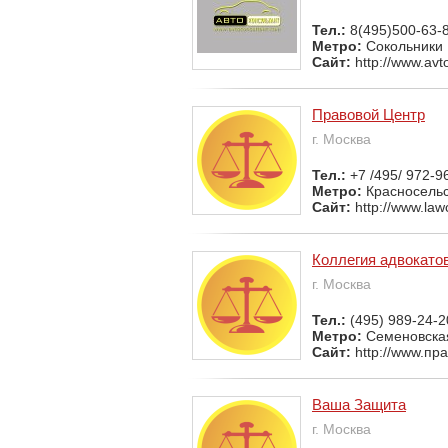
Тел.:
8(495)500-63-
Метро:
Сокольники
Сайт:
http://www.avt
Правовой Центр
г. Москва
Тел.:
+7 /495/ 972-9
Метро:
Красносель
Сайт:
http://www.law
Коллегия адвокато
г. Москва
Тел.:
(495) 989-24-2
Метро:
Семеновска
Сайт:
http://www.пр
Ваша Защита
г. Москва