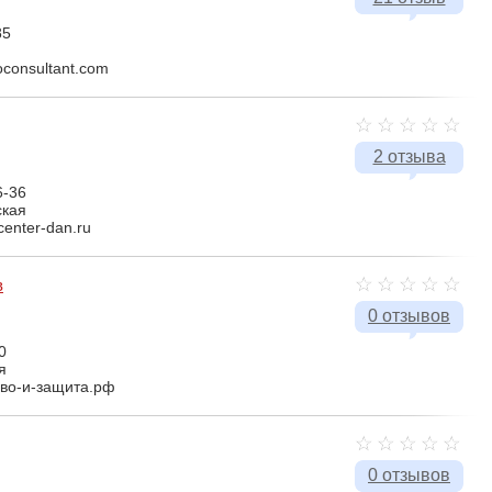
85
oconsultant.com
2 отзыва
6-36
ская
center-dan.ru
в
0 отзывов
0
я
аво-и-защита.рф
0 отзывов