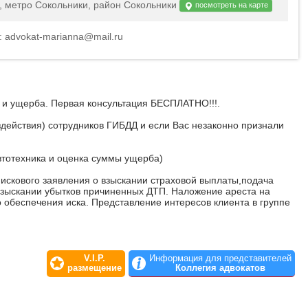
4, метро Сокольники, район Сокольники
посмотреть на карте
l: advokat-marianna@mail.ru
и ущерба. Первая консультация БЕСПЛАТНО!!!.
действия) сотрудников ГИБДД и если Вас незаконно признали
втотехника и оценка суммы ущерба)
 искового заявления о взыскании страховой выплаты,подача
 взыскании убытков причиненных ДТП. Наложение ареста на
 обеспечения иска. Представление интересов клиента в группе
V.I.P.
Информация для представителей
размещение
Коллегия адвокатов
пления)