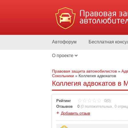
Правовая з
автолюбите
Автофорум
Бесплатная консу
О проекте
Правовая защита автомобилистов
»
Адв
Сокольники
»
Коллегия адвокатов
Коллегия адвокатов в М
Рейтинг
0(0)
Отзывов
0
(
0 положительных
,
0 отри
+
Добавить отзыв