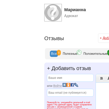
Проверки деятельности предприятий о
Марианна
8-964-763-39-64
Адвокат
Отзывы
+
Доб
0
Все
Полезн
ые
Положит
ельные
+
Добавить отзыв

или
Войти
Пожалуйста, указывайте реальный e-mail
адрес! На данный адрес будет отправлено
письмо с активационной ссылкой.