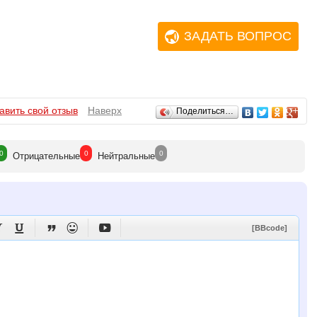
рганами ДЭБ
ЗАДАТЬ ВОПРОС
авить свой отзыв
Наверх
Поделиться…
0
0
0
Отрицат
ельные
Нейтр
альные





[BBcode]