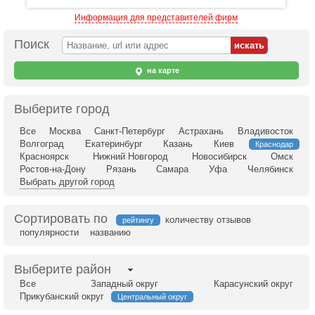
Информация для представителей фирм
Поиск
на карте
Выберите город
Все
Москва
Санкт-Петербург
Астрахань
Владивосток
Волгоград
Екатеринбург
Казань
Киев
Краснодар
Красноярск
Нижний Новгород
Новосибирск
Омск
Ростов-на-Дону
Рязань
Самара
Уфа
Челябинск
Выбрать другой город
Сортировать по
количеству отзывов
рейтингу
популярности
названию
Выберите район
Все
Западный округ
Карасунский округ
Прикубанский округ
Центральный округ