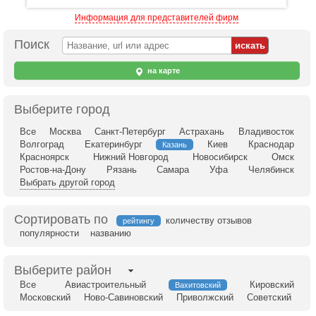
Информация для представителей фирм
Поиск
на карте
Выберите город
Все
Москва
Санкт-Петербург
Астрахань
Владивосток
Волгоград
Екатеринбург
Киев
Краснодар
Казань
Красноярск
Нижний Новгород
Новосибирск
Омск
Ростов-на-Дону
Рязань
Самара
Уфа
Челябинск
Выбрать другой город
Сортировать по
количеству отзывов
рейтингу
популярности
названию
Выберите район
Все
Авиастроительный
Кировский
Вахитовский
Московский
Ново-Савиновский
Приволжский
Советский