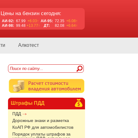
Цены на бензин сегодня:
АИ-92:
67.99
+6.03↑
АИ-95:
72.35
+6.08↑
АИ-98:
99.48
+13.77↑
ДТ:
82.08
+6.64↑
ти
Алкотест
Штрафы ПДД
ПДД
Дорожные знаки и разметка
КоАП РФ для автомобилистов
Порядок уплаты штрафов за