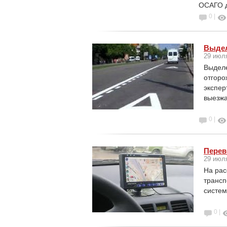
ОСАГО д
0 |
Выдел
29 июл
Выделе
отгоро
экспер
выезжа
0 |
Перев
29 июл
На рас
трансп
систе
0 |