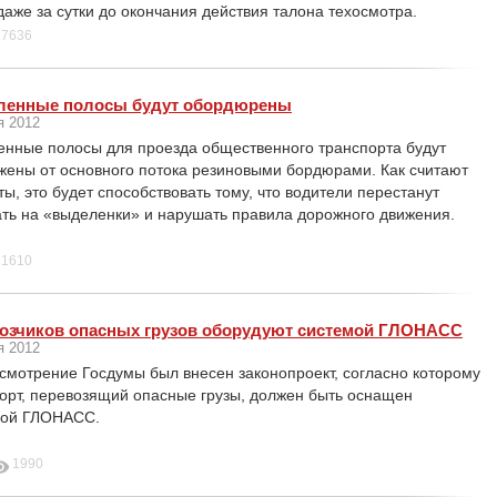
аже за сутки до окончания действия талона техосмотра.
7636
енные полосы будут обордюрены
я 2012
нные полосы для проезда общественного транспорта будут
жены от основного потока резиновыми бордюрами. Как считают
ты, это будет способствовать тому, что водители перестанут
ть на «выделенки» и нарушать правила дорожного движения.
1610
озчиков опасных грузов оборудуют системой ГЛОНАСС
я 2012
смотрение Госдумы был внесен законопроект, согласно которому
орт, перевозящий опасные грузы, должен быть оснащен
мой ГЛОНАСС.
1990