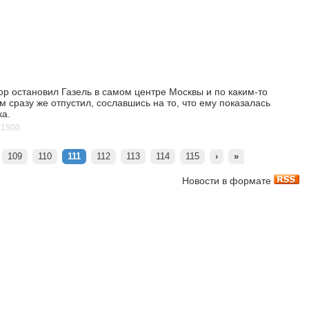
ор остановил Газель в самом центре Москвы и по каким-то
 сразу же отпустил, сославшись на то, что ему показалась
ка.
1500
109
110
111
112
113
114
115
›
»
Новости в формате