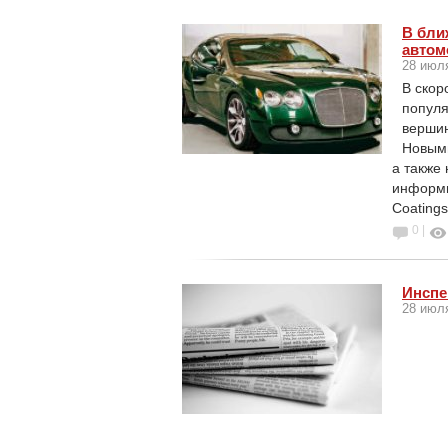
В бли
автом
28 июл
В скор
популя
вершин
Новыми
а также
информи
Coatings
0 |
Инспе
28 июл