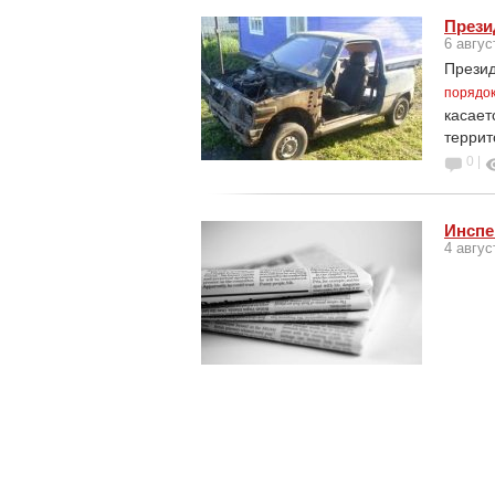
Прези
6 авгус
Презид
порядок
касает
террит
0 |
Инспе
4 авгус