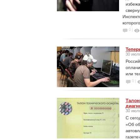
избежа
сверну
Инспект
которого
0 |
Тепер
30 июл
Россий
оплачи
или те
0 |
Талон
диагн
30 июл
С сего
«Об об
автовл
газете