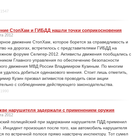
1547
ние СтопХам и ГИБДД нашли точки соприкосновения
та 2012
рное движение СтопХам, которое борется за справедливость и
тво на дорогах, встретилось с представителями ГИБДД на
жном форуме Селигер-2012. Активисты движения пообщались с
ником Главного управления по обеспечению безопасности
ого движения МВД России Владимиром Кузиным. По многим
м удалось добиться одинакового мнения. Стоит лишь отметить,
димир Кузин призвал активистов проводить свои акции
тельно с соблюдением действующего законодательства.
1990
кве нарушителя задержали с применением оружия
та 2012
ский полицейский при задержании нарушителя ПДД применил
. Инцидент произошел после того, как автомобиль нарушителя
ся по встречной полосе прямо навстречу инспектору. Тот сумел