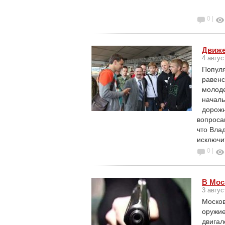
0 |
Движе
4 авгус
Популя
равенс
молоде
началь
дорожн
вопроса
что Вла
исключи
0 |
В Мос
3 авгус
Москов
оружие
двигал