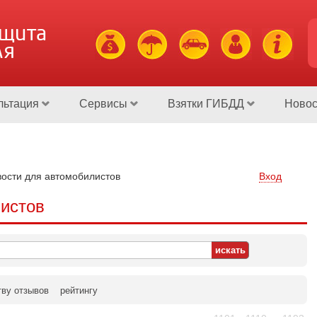
ащита
ля
льтация
Сервисы
Взятки ГИБДД
Новос
ости для автомобилистов
Вход
истов
тву отзывов
рейтингу