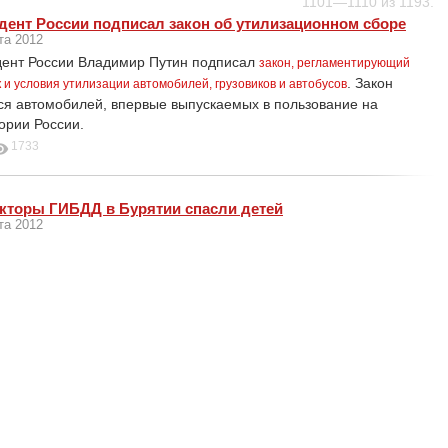
1101—1110 из 1193.
дент России подписал закон об утилизационном сборе
та 2012
ент России Владимир Путин подписал
закон, регламентирующий
. Закон
 и условия утилизации автомобилей, грузовиков и автобусов
ся автомобилей, впервые выпускаемых в пользование на
ории России.
1733
кторы ГИБДД в Бурятии спасли детей
та 2012