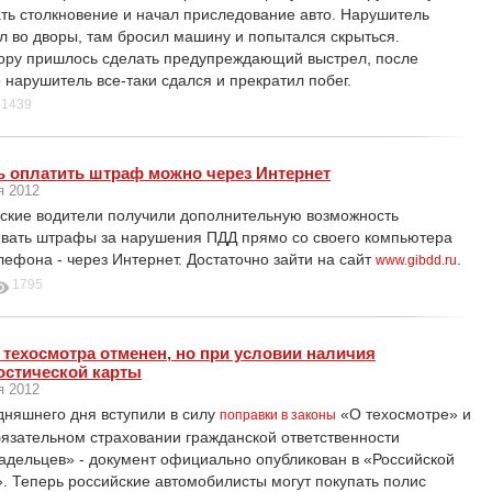
ть столкновение и начал приследование авто. Нарушитель
л во дворы, там бросил машину и попытался скрыться.
ору пришлось сделать предупреждающий выстрел, после
 нарушитель все-таки сдался и прекратил побег.
1439
ь оплатить штраф можно через Интернет
я 2012
ские водители получили дополнительную возможность
вать штрафы за нарушения ПДД прямо со своего компьютера
лефона - через Интернет. Достаточно зайти на сайт
.
www.gibdd.ru
1795
 техосмотра отменен, но при условии наличия
остической карты
я 2012
дняшнего дня вступили в силу
«О техосмотре» и
поправки в законы
язательном страховании гражданской ответственности
адельцев» - документ официально опубликован в «Российской
». Теперь российские автомобилисты могут покупать полис