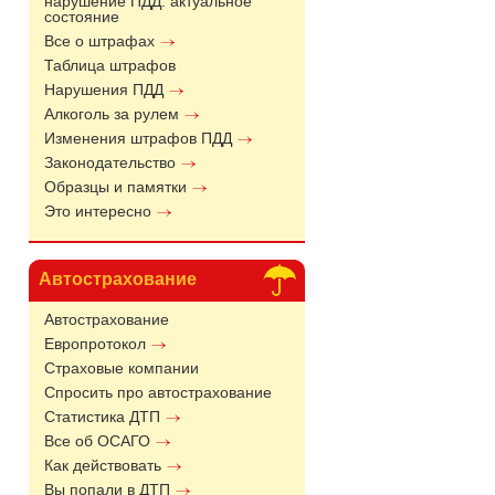
нарушение ПДД: актуальное
состояние
Все о штрафах
Таблица штрафов
Нарушения ПДД
Алкоголь за рулем
Изменения штрафов ПДД
Законодательство
Образцы и памятки
Это интересно
Автострахование
Автострахование
Европротокол
Страховые компании
Спросить про автострахование
Статистика ДТП
Все об ОСАГО
Как действовать
Вы попали в ДТП