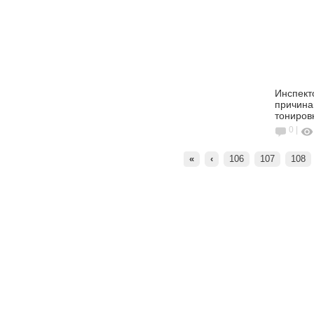
Инспект
причинам
тониров
0 |
«
‹
106
107
108