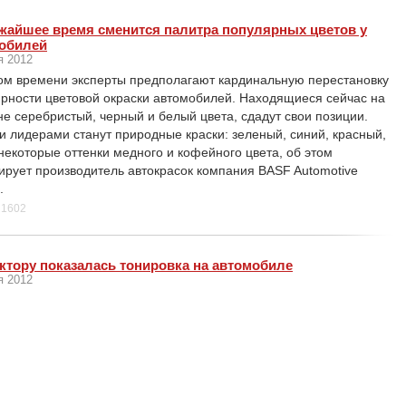
жайшее время сменится палитра популярных цветов у
обилей
я 2012
ом времени эксперты предполагают кардинальную перестановку
рности цветовой окраски автомобилей. Находящиеся сейчас на
е серебристый, черный и белый цвета, сдадут свои позиции.
 лидерами станут природные краски: зеленый, синий, красный,
 некоторые оттенки медного и кофейного цвета, об этом
рует производитель автокрасок компания BASF Automotive
.
1602
ктору показалась тонировка на автомобиле
я 2012