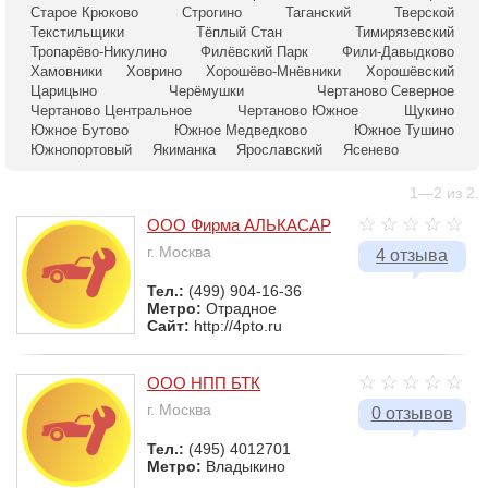
Старое Крюково
Строгино
Таганский
Тверской
Текстильщики
Тёплый Стан
Тимирязевский
Тропарёво-Никулино
Филёвский Парк
Фили-Давыдково
Хамовники
Ховрино
Хорошёво-Мнёвники
Хорошёвский
Царицыно
Черёмушки
Чертаново Северное
Чертаново Центральное
Чертаново Южное
Щукино
Южное Бутово
Южное Медведково
Южное Тушино
Южнопортовый
Якиманка
Ярославский
Ясенево
1—2 из 2.
ООО Фирма АЛЬКАСАР
г. Москва
4 отзыва
Тел.:
(499) 904-16-36
Метро:
Отрадное
Сайт:
http://4pto.ru
ООО НПП БТК
г. Москва
0 отзывов
Тел.:
(495) 4012701
Метро:
Владыкино