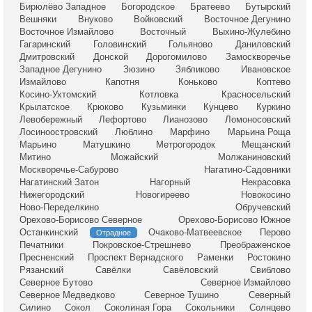
Бирюлёво Западное
Богородское
Братеево
Бутырский
Вешняки
Внуково
Войковский
Восточное Дегунино
Восточное Измайлово
Восточный
Выхино-Жулебино
Гагаринский
Головинский
Гольяново
Даниловский
Дмитровский
Донской
Дорогомилово
Замоскворечье
Западное Дегунино
Зюзино
Зябликово
Ивановское
Измайлово
Капотня
Коньково
Коптево
Косино-Ухтомский
Котловка
Красносельский
Крылатское
Крюково
Кузьминки
Кунцево
Куркино
Левобережный
Лефортово
Лианозово
Ломоносовский
Лосиноостровский
Люблино
Марфино
Марьина Роща
Марьино
Матушкино
Метрогородок
Мещанский
Митино
Можайский
Молжаниновский
Москворечье-Сабурово
Нагатино-Садовники
Нагатинский Затон
Нагорный
Некрасовка
Нижегородский
Новогиреево
Новокосино
Ново-Переделкино
Обручевский
Орехово-Борисово Северное
Орехово-Борисово Южное
Останкинский
Очаково-Матвеевское
Перово
Отрадное
Печатники
Покровское-Стрешнево
Преображенское
Пресненский
Проспект Вернадского
Раменки
Ростокино
Рязанский
Савёлки
Савёловский
Свиблово
Северное Бутово
Северное Измайлово
Северное Медведково
Северное Тушино
Северный
Силино
Сокол
Соколиная Гора
Сокольники
Солнцево