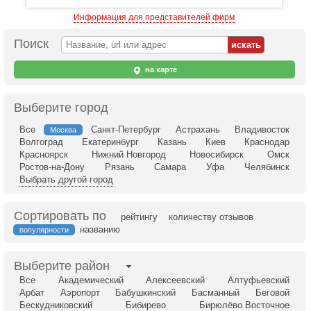
Информация для представителей фирм
Поиск
на карте
Выберите город
Все
Санкт-Петербург
Астрахань
Владивосток
Москва
Волгоград
Екатеринбург
Казань
Киев
Краснодар
Красноярск
Нижний Новгород
Новосибирск
Омск
Ростов-на-Дону
Рязань
Самара
Уфа
Челябинск
Выбрать другой город
Сортировать по
рейтингу
количеству отзывов
названию
популярности
Выберите район
Все
Академический
Алексеевский
Алтуфьевский
Арбат
Аэропорт
Бабушкинский
Басманный
Беговой
Бескудниковский
Бибирево
Бирюлёво Восточное